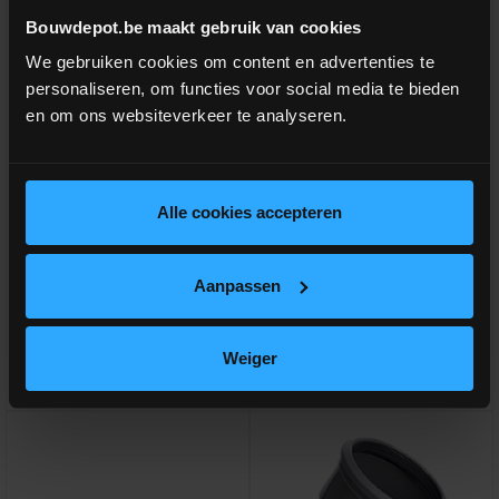
Bouwdepot.be maakt gebruik van cookies
We gebruiken cookies om content en advertenties te
personaliseren, om functies voor social media te bieden
en om ons websiteverkeer te analyseren.
Glijmiddel 1KG
PVC buis gemoft Benor
D125x3.2 Grijs SN4 3m
Glijmiddel voor PP, PVC- en
Gemofte Benor buis voor
Alle cookies accepteren
gresbuizen
afwatering en nutsleidingen
meer info
meer info
Aanpassen
€ 18,00
incl.btw
€ 11,95
-
+
-
+
incl.btw
€ 6,00 /lm
Weiger
Vergelijken
Vergelijken