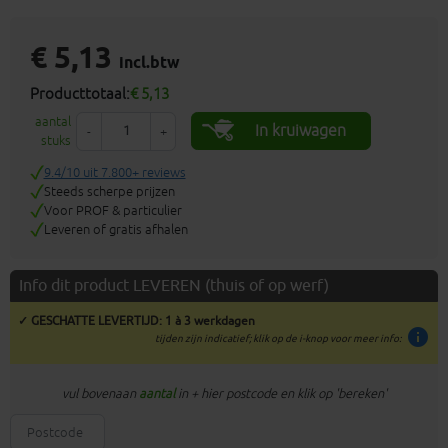
€ 5,13
incl.btw
Producttotaal:
€ 5,13
aantal
In kruiwagen
-
+
stuks
9.4/10 uit 7.800+ reviews
Steeds scherpe prijzen
Voor PROF & particulier
Leveren of gratis afhalen
Info dit product LEVEREN (thuis of op werf)
✓ GESCHATTE LEVERTIJD: 1 à 3 werkdagen
info
tijden zijn indicatief; klik op de i-knop voor meer info:
vul bovenaan
aantal
in + hier postcode en klik op 'bereken'