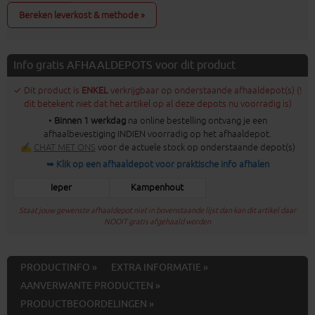
Bereken leverkost & methode »
Info gratis AFHAALDEPOTS voor dit product
✓ Dit product is
ENKEL
verkrijgbaar op onderstaande afhaaldepot(s) (!
dit betekent niet dat het artikel op al deze depots nu voorradig is)
•
Binnen 1 werkdag
na online bestelling ontvang je een
afhaalbevestiging INDIEN voorradig op het afhaaldepot.
✍
CHAT MET ONS
voor de actuele stock op onderstaande depot(s)
➥ Klik op een afhaaldepot voor praktische info afhalen
Ieper
Kampenhout
Staat jouw gewenste afhaaldepot niet in bovenstaande lijst dan kan dit artikel daar
NOOIT gratis afgehaald worden
PRODUCTINFO »
EXTRA INFORMATIE »
AANVERWANTE PRODUCTEN »
PRODUCTBEOORDELINGEN »