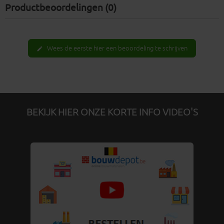
Productbeoordelingen (0)
Wees de eerste hier een beoordeling te schrijven
edit
BEKIJK HIER ONZE KORTE INFO VIDEO'S