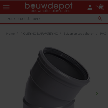
menu
person
search
Home
RIOLERING & AFWATERING
Buizen en toebehoren
PVC h
keyboard_arrow_right
Volgen