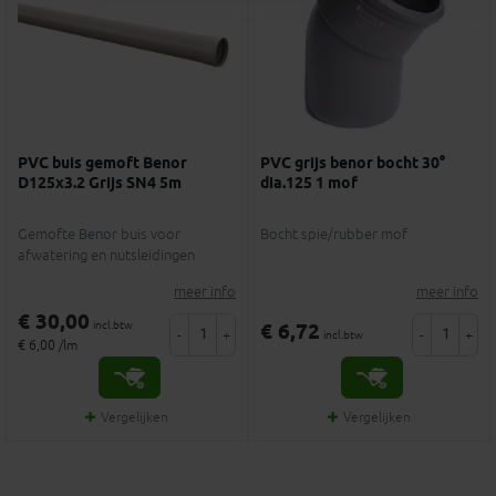
PVC buis gemoft Benor
PVC grijs benor bocht 30°
D125x3.2 Grijs SN4 5m
dia.125 1 mof
Gemofte Benor buis voor
Bocht spie/rubber mof
afwatering en nutsleidingen
meer info
meer info
€ 30,00
incl.btw
€ 6,72
-
+
-
+
incl.btw
€ 6,00 /lm
Vergelijken
Vergelijken