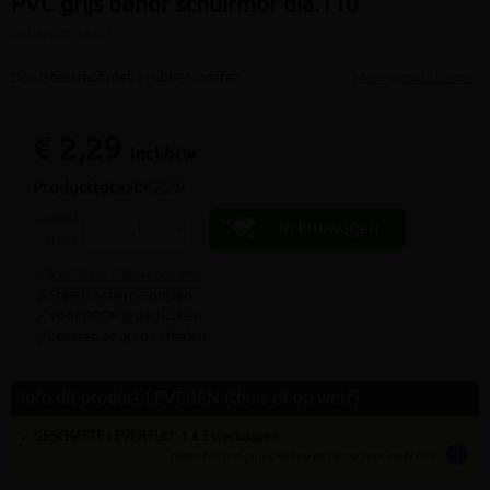
PVC grijs benor schuifmof dia.110
(artikel ID: 3955)
Doorsteekmof met 2 rubber moffen
Meer productinfo »
€ 2,29
incl.btw
Producttotaal:
€ 2,29
aantal
In kruiwagen
-
+
stuks
9.4/10 uit 7.800+ reviews
Steeds scherpe prijzen
Voor PROF & particulier
Leveren of gratis afhalen
Info dit product LEVEREN (thuis of op werf)
✓ GESCHATTE LEVERTIJD: 1 à 3 werkdagen
info
tijden zijn indicatief; klik op de i-knop voor meer info: