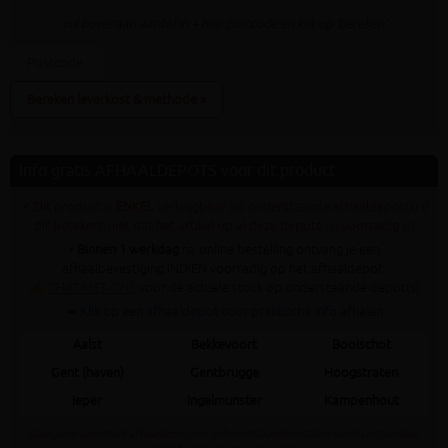
vul bovenaan
aantal
in + hier postcode en klik op 'bereken'
Bereken leverkost & methode »
Info gratis AFHAALDEPOTS voor dit product
✓ Dit product is
ENKEL
verkrijgbaar op onderstaande afhaaldepot(s) (!
dit betekent niet dat het artikel op al deze depots nu voorradig is)
•
Binnen 1 werkdag
na online bestelling ontvang je een
afhaalbevestiging INDIEN voorradig op het afhaaldepot.
✍
CHAT MET ONS
voor de actuele stock op onderstaande depot(s)
➥ Klik op een afhaaldepot voor praktische info afhalen
Aalst
Bekkevoort
Booischot
Gent (haven)
Gentbrugge
Hoogstraten
Ieper
Ingelmunster
Kampenhout
Staat jouw gewenste afhaaldepot niet in bovenstaande lijst dan kan dit artikel daar