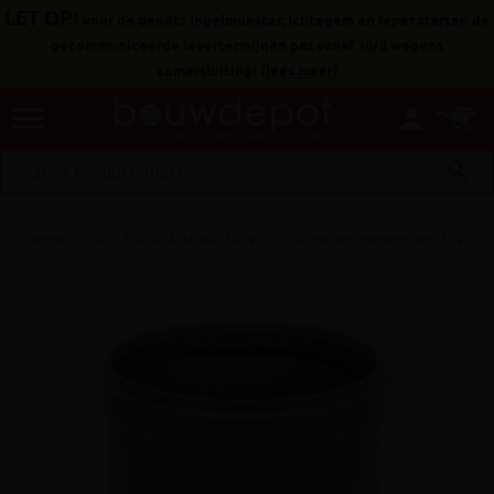
LET OP!
voor de depots Ingelmunster, Ichtegem en Ieper starten de
gecommuniceerde levertermijnen pas vanaf 10/8 wegens
zomersluiting!
(
lees meer
)
menu
person
search
Home
RIOLERING & AFWATERING
Buizen en toebehoren
PVC h