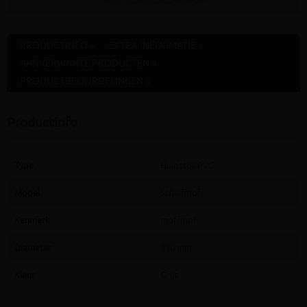
NOOIT gratis afgehaald worden
PRODUCTINFO »
EXTRA INFORMATIE »
AANVERWANTE PRODUCTEN »
PRODUCTBEOORDELINGEN »
Productinfo
Type
Hulpstuk PVC
Model
Schuifmof
Kenmerk
mof/mof
Diameter
110 mm
Kleur
Grijs