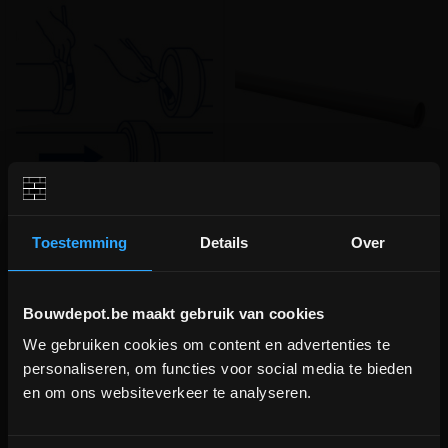
Glijmiddel 1KG
PVC buis gemoft Benor
D110x3.2 Grijs SN4/SN8 1m
Toestemming
Details
Over
Glijmiddel voor PP, PVC- en
Gemofte Benor buis voor
gresbuizen
afwatering en nutsleidingen
Bouwdepot.be maakt gebruik van cookies
meer info
meer info
We gebruiken cookies om content en advertenties te
DEPOT INGELMUNSTER EN
€ 11,95
€ 6,34
personaliseren, om functies voor social media te bieden
-
+
-
+
ICHTEGEM GESLOTEN!
incl.btw
incl.btw
en om ons websiteverkeer te analyseren.
depot Ingelmunster en Ichtegem zijn nog
gesloten t.e.m. 9/8 wegens bouwverlof!
Vergelijken
Vergelijken