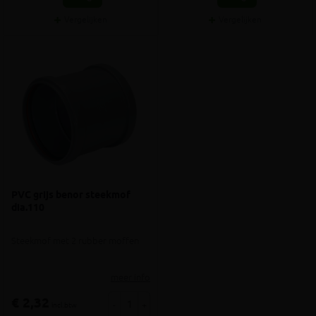
Vergelijken
Vergelijken
PVC grijs benor steekmof
dia.110
Steekmof met 2 rubber moffen
meer info
€ 2,32
-
+
incl.btw