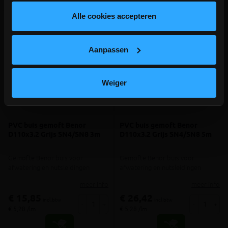
lees hier meer!
Alle cookies accepteren
Aanpassen
Weiger
PVC buis gemoft Benor
PVC buis gemoft Benor
D110x3.2 Grijs SN4/SN8 3m
D110x3.2 Grijs SN4/SN8 5m
Gemofte Benor buis voor
Gemofte Benor buis voor
afwatering en nutsleidingen
afwatering en nutsleidingen
meer info
meer info
€ 15,85
€ 26,42
incl.btw
incl.btw
-
+
-
+
€ 5,28 /lm
€ 5,28 /lm