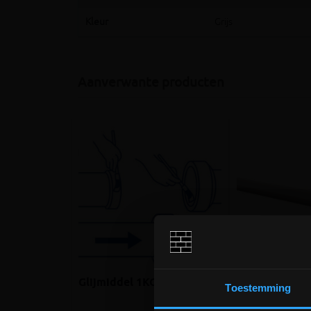
Kleur
Grijs
Aanverwante producten
Glijmiddel 1KG
PVC buis gem
Toestemming
D110x3.2 Grij
1m