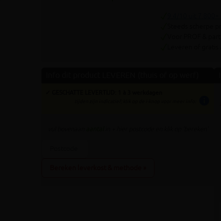
Volgende
9.4/10 uit 7.800+
Steeds scherpe pr
Voor PROF & parti
Leveren of gratis
Info dit product LEVEREN (thuis of op werf)
✓ GESCHATTE LEVERTIJD: 1 à 3 werkdagen
info
tijden zijn indicatief; klik op de i-knop voor meer info:
vul bovenaan
aantal
in + hier postcode en klik op 'bereken'
Bereken leverkost & methode »