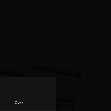
moft Benor
PVC buis gemoft Benor
Over
js SN4/SN8
D160x3.2 Grijs SN2 1m