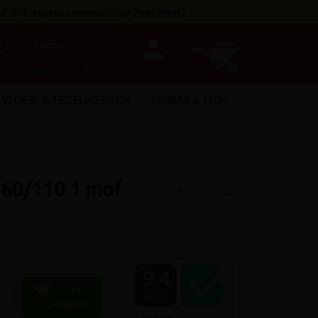
af 10/8 wegens zomersluiting!
(
lees meer
)
person
utline
Info & contact
INCL. BTW
€ EXCL. BTW
VLOER- & TEGELWERKEN
TERRAS & TUIN
 mof
.160/110 1 mof
Vergelijken
Meer productinfo »
9.4
In
+
Out of 10
kruiwagen