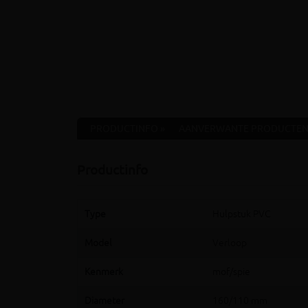
PRODUCTINFO »
AANVERWANTE PRODUCTEN
Productinfo
Type
Hulpstuk PVC
Model
Verloop
Kenmerk
mof/spie
Diameter
160/110 mm