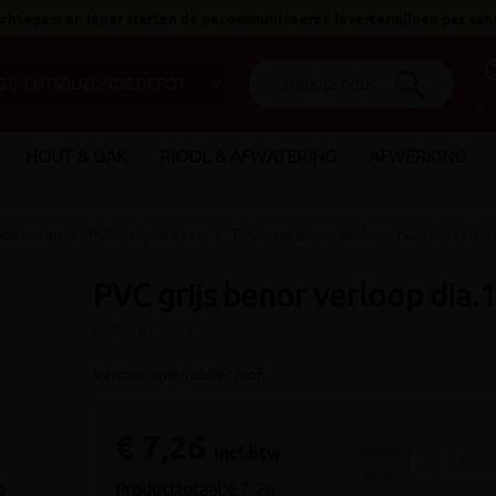
 Ichtegem en Ieper starten de gecommuniceerde levertermijnen pas van
help_o
search
€ 
HOUT & DAK
RIOOL & AFWATERING
AFWERKING
oebehoren
PVC hulpstukken
PVC grijs benor verloop dia.160/110 1
PVC grijs benor verloop dia
(artikel ID: 3960)
Verloop spie/rubber mof
€ 7,26
incl.btw
aantal
-
stuks
_arrow_right
Producttotaal:
€ 7,26