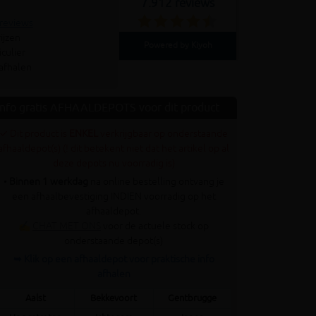
7.912 reviews
 reviews
ijzen
Powered by Kiyoh
culier
 afhalen
Info gratis AFHAALDEPOTS voor dit product
✓ Dit product is
ENKEL
verkrijgbaar op onderstaande
afhaaldepot(s) (! dit betekent niet dat het artikel op al
deze depots nu voorradig is)
•
Binnen 1 werkdag
na online bestelling ontvang je
een afhaalbevestiging INDIEN voorradig op het
afhaaldepot.
✍
CHAT MET ONS
voor de actuele stock op
onderstaande depot(s)
➥ Klik op een afhaaldepot voor praktische info
afhalen
Aalst
Bekkevoort
Gentbrugge