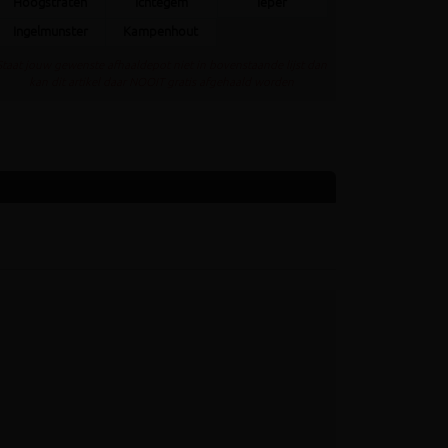
Hoogstraten
Ichtegem
Ieper
Ingelmunster
Kampenhout
Staat jouw gewenste afhaaldepot niet in bovenstaande lijst dan
kan dit artikel daar NOOIT gratis afgehaald worden