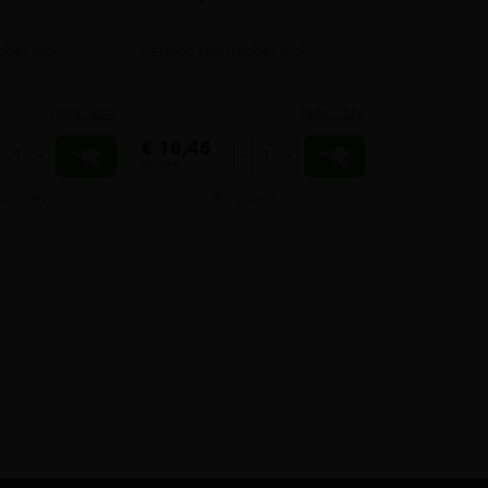
ubber mof
Verloop spie/rubber mof
meer info
meer info
€ 18,46
+
-
+
incl.btw
gelijken
Vergelijken