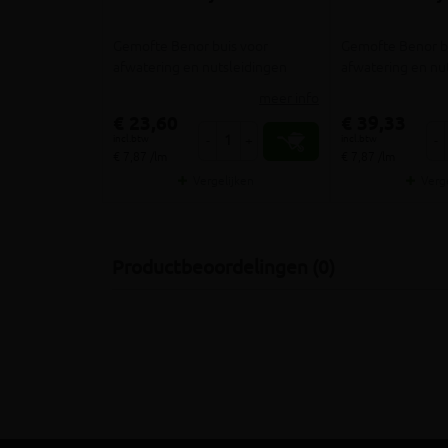
Gemofte Benor buis voor
Gemofte Benor b
afwatering en nutsleidingen
afwatering en nu
meer info
€ 23,60
€ 39,33
incl.btw
incl.btw
-
+
-
€ 7,87 /lm
€ 7,87 /lm
Vergelijken
Verg
Productbeoordelingen (0)