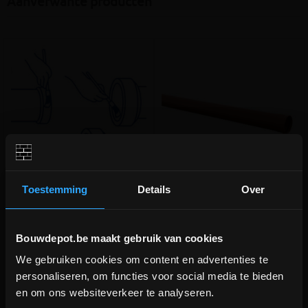
Aanverwante producten
Toestemming
Details
Over
Glijmiddel 1KG
PVC buis gemoft Benor
D110x3.2 RB SN4/SN8 1m
Glijmiddel voor PP, PVC- en
Gemofte Benor buis voor
Bouwdepot.be maakt gebruik van cookies
gresbuizen
riolering
We gebruiken cookies om content en advertenties te
DEPOT INGELMUNSTER EN
meer info
meer info
personaliseren, om functies voor social media te bieden
ICHTEGEM GESLOTEN!
en om ons websiteverkeer te analyseren.
€ 11,95
€ 6,34
-
+
-
+
incl.btw
incl.btw