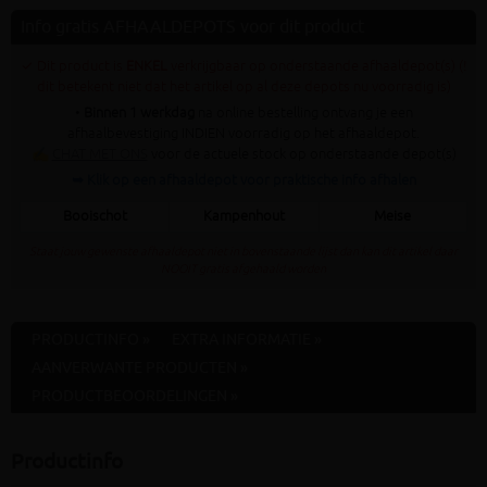
Info gratis AFHAALDEPOTS voor dit product
✓ Dit product is
ENKEL
verkrijgbaar op onderstaande afhaaldepot(s) (!
dit betekent niet dat het artikel op al deze depots nu voorradig is)
•
Binnen 1 werkdag
na online bestelling ontvang je een
afhaalbevestiging INDIEN voorradig op het afhaaldepot.
✍
CHAT MET ONS
voor de actuele stock op onderstaande depot(s)
➥ Klik op een afhaaldepot voor praktische info afhalen
Booischot
Kampenhout
Meise
Staat jouw gewenste afhaaldepot niet in bovenstaande lijst dan kan dit artikel daar
NOOIT gratis afgehaald worden
PRODUCTINFO »
EXTRA INFORMATIE »
AANVERWANTE PRODUCTEN »
PRODUCTBEOORDELINGEN »
Productinfo