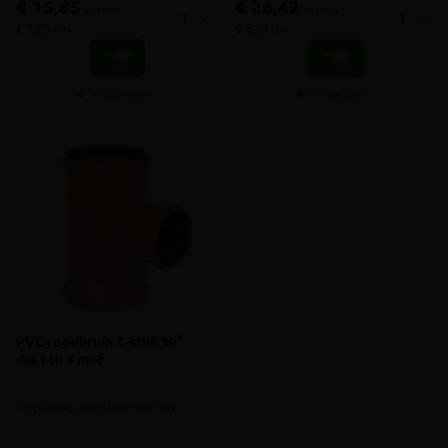
€ 15,85
€ 26,42
incl.btw
incl.btw
-
+
-
+
€ 5,28 /lm
€ 5,28 /lm
Vergelijken
Vergelijken
PVC roodbruin T-stuk 90°
dia.110 3 mof
T-splitsing 3 rubber moffen