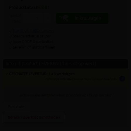
Producttotaal:
€ 8,81
aantal
In kruiwagen
-
+
stuks
9.4/10 uit 7.800+ reviews
Steeds scherpe prijzen
Voor PROF & particulier
Leveren of gratis afhalen
Info dit product LEVEREN (thuis of op werf)
✓ GESCHATTE LEVERTIJD: 1 à 3 werkdagen
info
tijden zijn indicatief; klik op de i-knop voor meer info:
vul bovenaan
aantal
in + hier postcode en klik op 'bereken'
Bereken leverkost & methode »