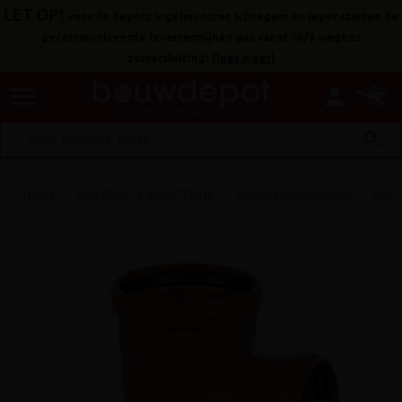
LET OP!
voor de depots Ingelmunster, Ichtegem en Ieper starten de
gecommuniceerde levertermijnen pas vanaf 10/8 wegens
zomersluiting!
(
lees meer
)
menu
person
search
Home
RIOLERING & AFWATERING
Buizen en toebehoren
PVC h