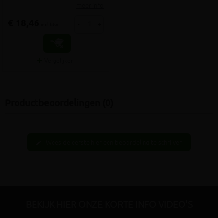
meer info
€ 18,46
-
+
incl.btw
Vergelijken
Productbeoordelingen (0)
Wees de eerste hier een beoordeling te schrijven
edit
BEKIJK HIER ONZE KORTE INFO VIDEO'S