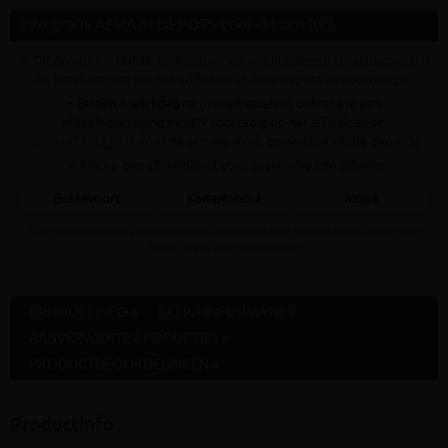
Info gratis AFHAALDEPOTS voor dit product
✓ Dit product is
ENKEL
verkrijgbaar op onderstaande afhaaldepot(s) (!
dit betekent niet dat het artikel op al deze depots nu voorradig is)
•
Binnen 1 werkdag
na online bestelling ontvang je een
afhaalbevestiging INDIEN voorradig op het afhaaldepot.
✍
CHAT MET ONS
voor de actuele stock op onderstaande depot(s)
➥ Klik op een afhaaldepot voor praktische info afhalen
Bekkevoort
Kampenhout
Meise
Staat jouw gewenste afhaaldepot niet in bovenstaande lijst dan kan dit artikel daar
NOOIT gratis afgehaald worden
PRODUCTINFO »
EXTRA INFORMATIE »
AANVERWANTE PRODUCTEN »
PRODUCTBEOORDELINGEN »
Productinfo