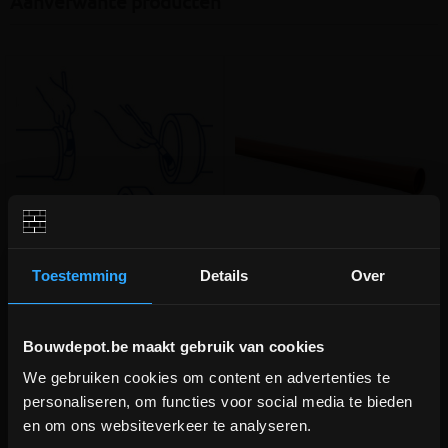
Aanverwante producten
Toestemming
Details
Over
Glijmiddel 1KG
PVC buis gemoft Benor
D110x3.2 RB SN4/SN8 1m
Glijmiddel voor PP, PVC- en
Gemofte Benor buis voor
Bouwdepot.be maakt gebruik van cookies
gresbuizen
riolering
We gebruiken cookies om content en advertenties te
DEPOT INGELMUNSTER EN
meer info
meer info
personaliseren, om functies voor social media te bieden
ICHTEGEM GESLOTEN!
en om ons websiteverkeer te analyseren.
€ 11,95
€ 6,34
-
+
-
+
incl.btw
incl.btw