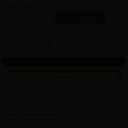
Producttotaal:
€ 2,25
aantal
In kruiwagen
-
+
stuks
9.4/10 uit 7.800+ reviews
Steeds scherpe prijzen
Voor PROF & particulier
Leveren of gratis afhalen
Info dit product LEVEREN (thuis of op werf)
✓ GESCHATTE LEVERTIJD: 1 à 3 werkdagen
info
tijden zijn indicatief; klik op de i-knop voor meer info:
vul bovenaan
aantal
in + hier postcode en klik op 'bereken'
Bereken leverkost & methode »