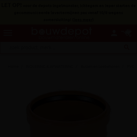
LET OP!
voor de depots Ingelmunster, Ichtegem en Ieper starten de
gecommuniceerde levertermijnen pas vanaf 10/8 wegens
zomersluiting!
(
lees meer
)
menu
person
search
Home
RIOLERING & AFWATERING
Buizen en toebehoren
PVC h