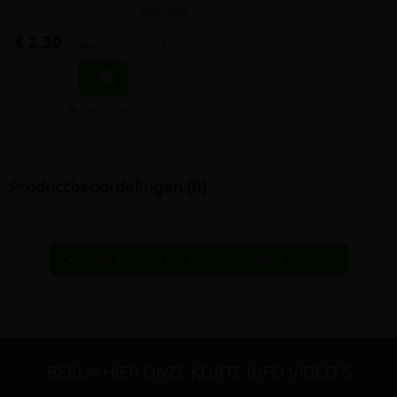
meer info
€ 2,30
-
+
incl.btw
Vergelijken
Productbeoordelingen (0)
Wees de eerste hier een beoordeling te schrijven
edit
BEKIJK HIER ONZE KORTE INFO VIDEO'S