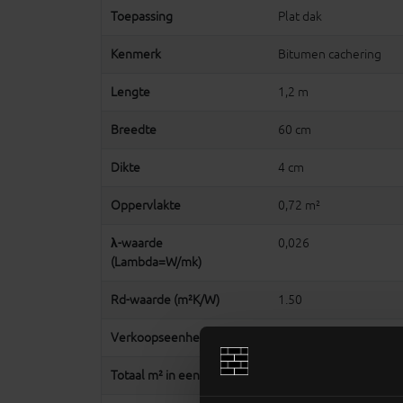
Toepassing
Plat dak
Kenmerk
Bitumen cachering
Lengte
1,2 m
Breedte
60 cm
Dikte
4 cm
Oppervlakte
0,72 m²
λ-waarde
0,026
(Lambda=W/mk)
Rd-waarde (m²K/W)
1.50
Verkoopseenheid
Pak van 12 platen
Totaal m² in een pak
8,64 m²