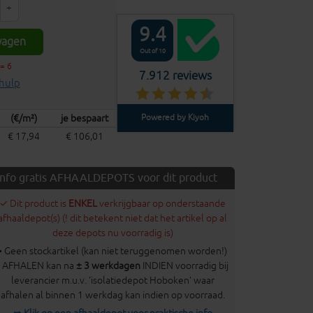
+
9.4
wagen
Out of 10
= 6
7.912 reviews
hulp
(€/m²)
je bespaart
Powered by Kiyoh
€ 17,94
€ 106,01
Info gratis AFHAALDEPOTS voor dit product
✓ Dit product is
ENKEL
verkrijgbaar op onderstaande
afhaaldepot(s) (! dit betekent niet dat het artikel op al
deze depots nu voorradig is)
• Geen stockartikel (kan niet teruggenomen worden!)
• AFHALEN kan na
± 3 werkdagen
INDIEN voorradig bij
leverancier m.u.v. 'isolatiedepot Hoboken' waar
afhalen al binnen 1 werkdag kan indien op voorraad.