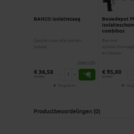
BAHCO isolatiezaag
Bouwdepot P
isolatieschui
combibox
Geschikt voor alle soorten
Box met
isolatie
isolatie-/montage
en cleaner
meer info
€ 36,58
€ 95,00
-
+
-
incl.btw
incl.btw
Vergelijken
Verg
Productbeoordelingen (0)