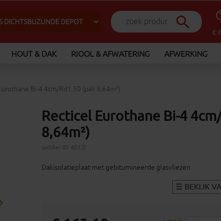
help_o
search
€ 
HOUT & DAK
RIOOL & AFWATERING
AFWERKING
Eurothane Bi-4 4cm/Rd1.50 (pak 8,64m²)
Recticel Eurothane Bi-4 4cm
8,64m²)
(artikel ID: 4013)
Dakisolatieplaat met gebitumineerde glasvliezen
_arrow_right
Volgende