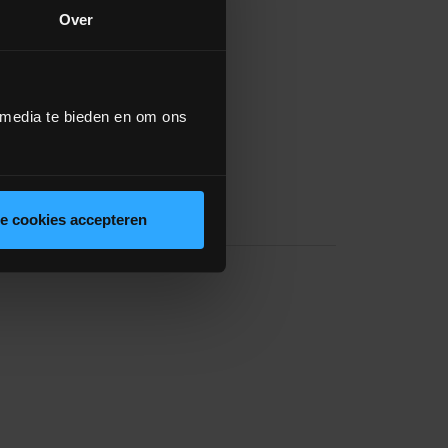
Over
 media te bieden en om ons
le cookies accepteren