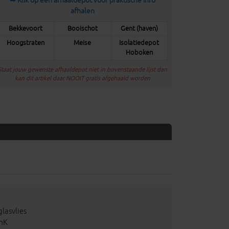
➥ Klik op een afhaaldepot voor praktische info
afhalen
Bekkevoort
Booischot
Gent (haven)
Hoogstraten
Meise
Isolatiedepot
Hoboken
Staat jouw gewenste afhaaldepot niet in bovenstaande lijst dan
kan dit artikel daar NOOIT gratis afgehaald worden
lasvlies
/mK