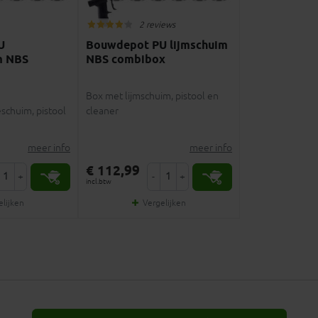
2 reviews
U
Bouwdepot PU lijmschuim
m NBS
NBS combibox
Box met lijmschuim, pistool en
schuim, pistool
cleaner
meer info
meer info
€ 112,99
+
-
+
incl.btw
elijken
Vergelijken