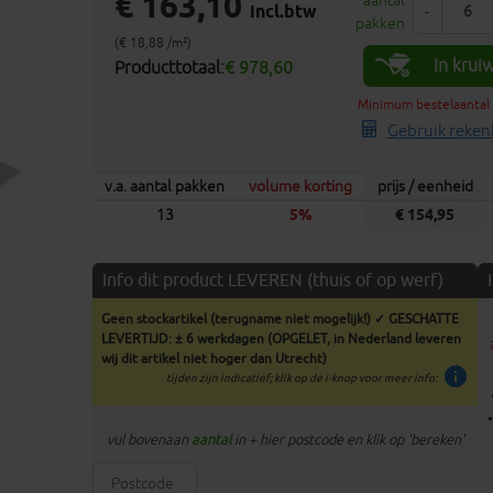
€ 163,10
aantal
incl.btw
-
pakken
(€ 18,88 /m²)
In krui
Producttotaal:
€ 978,60
Minimum bestelaantal 
Gebruik reken
v.a. aantal pakken
volume korting
prijs / eenheid
13
5%
€ 154,95
Info dit product LEVEREN (thuis of op werf)
Geen stockartikel (terugname niet mogelijk!) ✓ GESCHATTE
LEVERTIJD: ± 6 werkdagen (OPGELET, in Nederland leveren
wij dit artikel niet hoger dan Utrecht)
info
tijden zijn indicatief; klik op de i-knop voor meer info:
vul bovenaan
aantal
in + hier postcode en klik op 'bereken'