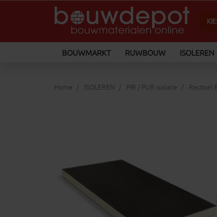
BOUWMARKT
RUWBOUW
ISOLEREN
Home
ISOLEREN
PIR / PUR isolatie
Recticel 
keyboard