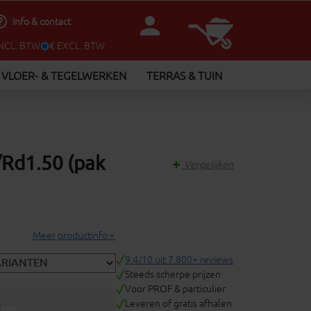
person
utline
Info & contact
INCL. BTW
€ EXCL. BTW
VLOER- & TEGELWERKEN
TERRAS & TUIN
/Rd1.50 (pak
Vergelijken
Meer productinfo »
9.4/10 uit 7.800+ reviews
Steeds scherpe prijzen
Voor PROF & particulier
Leveren of gratis afhalen