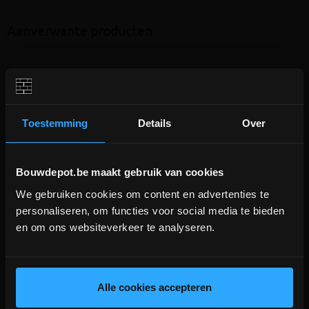
Aanverwante producten
Toestemming
Details
Over
Bouwdepot.be maakt gebruik van cookies
We gebruiken cookies om content en advertenties te
DEPOT INGELMUNSTER EN
personaliseren, om functies voor social media te bieden
ICHTEGEM GESLOTEN!
Bio Septic Activator 1KG
Coeck stabilisé in plastiek zak
en om ons websiteverkeer te analyseren.
25KG
depot Ingelmunster en Ichtegem zijn nog
gesloten t.e.m. 9/8 wegens bouwverlof!
Voor opstart van septische put of
Gestabiliseerd zand in zak
heropstart
lees hier meer!
Alle cookies accepteren
waterzuiveringsstation