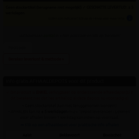
Geen stockartikel (terugname niet mogelijk!) ✓ GESCHATTE LEVERTIJD: ± 5
werkdagen
info
tijden zijn indicatief; klik op de i-knop voor meer info:
vul bovenaan
aantal
in + hier postcode en klik op 'bereken'
Bereken leverkost & methode »
Info gratis AFHAALDEPOTS voor dit product
✓ Dit product is
ENKEL
verkrijgbaar op onderstaande afhaaldepot(s) (!
dit betekent niet dat het artikel op al deze depots nu voorradig is)
• Geen stockartikel (kan niet teruggenomen worden!)
• AFHALEN kan na
± 5 werkdagen
m.u.v. 'depot leverancier - Lokeren'
waar afhalen binnen 1 werkdag kan indien op voorraad.
➥ Klik op een afhaaldepot voor praktische info afhalen
Aalst
Bekkevoort
Booischot