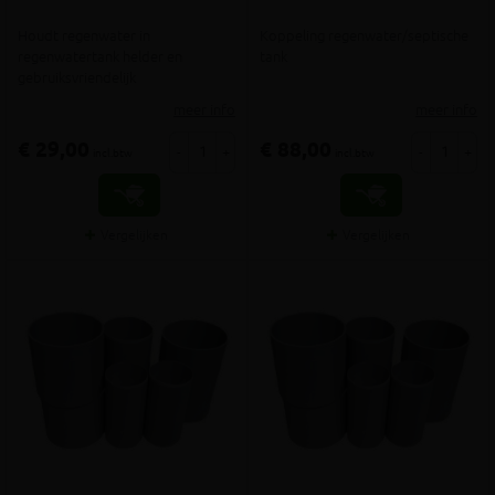
Houdt regenwater in
Koppeling regenwater/septische
regenwatertank helder en
tank
gebruiksvriendelijk
meer info
meer info
€ 29,00
€ 88,00
-
+
-
+
incl.btw
incl.btw
Vergelijken
Vergelijken