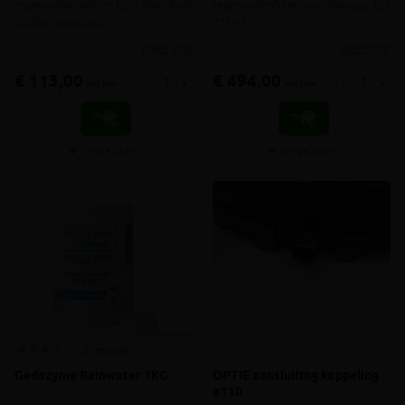
regenwatertank en Easy Rain/Twin
regenwaterfilter voor dakopp. tot
(300kg belasting)
213m²
meer info
meer info
€ 113,00
€ 494,00
-
+
-
+
incl.btw
incl.btw
Vergelijken
Vergelijken
2 reviews
Gedazyme Rainwater 1KG
OPTIE aansluiting koppeling
ø110