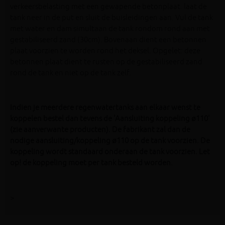
verkeersbelasting met een gewapende betonplaat. laat de
tank neer in de put en sluit de buisleidingen aan. Vul de tank
met water en dam simultaan de tank rondom rond aan met
gestabiliseerd zand (30cm). Bovenaan dient een betonnen
plaat voorzien te worden rond het deksel. Opgelet: deze
betonnen plaat dient te rusten op de gestabiliseerd zand
rond de tank en niet op de tank zelf.
Indien je meerdere regenwatertanks aan elkaar wenst te
koppelen bestel dan tevens de 'Aansluiting koppeling ø110'
(zie aanverwante producten). De fabrikant zal dan de
nodige aansluiting/koppeling ø110 op de tank voorzien. De
koppeling wordt standaard onderaan de tank voorzien. Let
op! de koppeling moet per tank besteld worden.
>