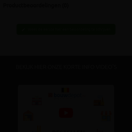
Productbeoordelingen (0)
Wees de eerste hier een beoordeling te schrijven
edit
BEKIJK HIER ONZE KORTE INFO VIDEO'S