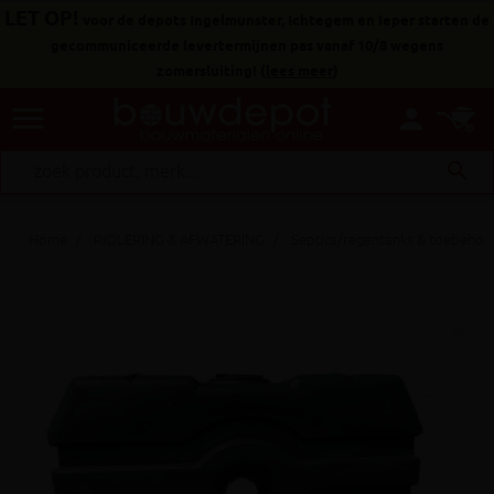
LET OP!
voor de depots Ingelmunster, Ichtegem en Ieper starten de
gecommuniceerde levertermijnen pas vanaf 10/8 wegens
zomersluiting!
(
lees meer
)
menu
person
search
Home
RIOLERING & AFWATERING
Septics/regentanks & toebehor