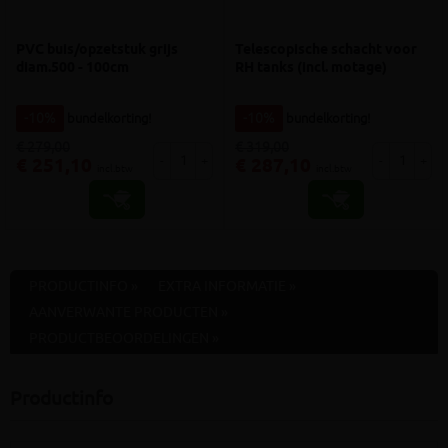
PVC buis/opzetstuk grijs
Telescopische schacht voor
diam.500 - 100cm
RH tanks (incl. motage)
-10%
bundelkorting!
-10%
bundelkorting!
€ 279,00
€ 319,00
-
+
-
+
€ 251,10
€ 287,10
incl.btw
incl.btw
PRODUCTINFO »
EXTRA INFORMATIE »
AANVERWANTE PRODUCTEN »
PRODUCTBEOORDELINGEN »
Productinfo