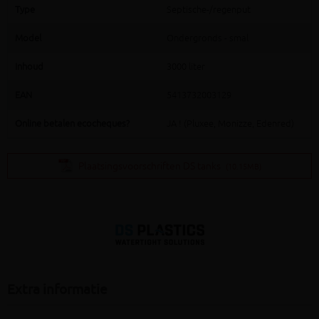
Type
Septische-/regenput
Model
Ondergronds - smal
Inhoud
3000 liter
EAN
5413732003129
Online betalen ecocheques?
JA ! (Pluxee, Monizze, Edenred)
Plaatsingsvoorschriften DS tanks
(10.15MB)
Extra informatie