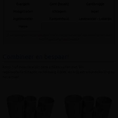
Evergem
Gent (haven)
Gentbrugge
Hoogstraten
Ichtegem
Ieper
Ingelmunster
Kampenhout
Leverancier - Lokeren
Meise
Staat jouw gewenste afhaaldepot niet in bovenstaande lijst dan kan dit artikel daar
NOOIT gratis afgehaald worden
Combineer en bespaar!
Koop 1 of meerdere van deze artikels samen met 'RH
regenwatertank/septic rechthoekig 3.000L' en krijg extra bundelkorting op
het artikel!