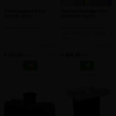
PVC buis/opzetstuk grijs
Slim Rain 7084 budget filter
diam.500 - 50cm
(ingebouwd in tank)
Niet gemofte gladde buis
Vanuit de fabriek ingewerkte
regenwaterfilter voor dakopp. tot
213m²
meer info
meer info
€ 135,00
€ 494,00
-
+
-
+
incl.btw
incl.btw
Vergelijken
Vergelijken