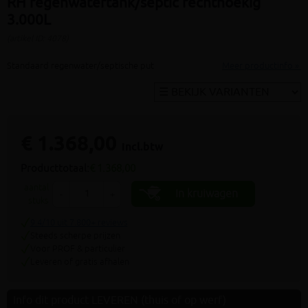
RH regenwatertank/septic rechthoekig
3.000L
(artikel ID: 4078)
Standaard regenwater/septische put
Meer productinfo »
€ 1.368,00
incl.btw
Producttotaal:
€ 1.368,00
aantal
In kruiwagen
-
+
stuks
9.4/10 uit 7.800+ reviews
Steeds scherpe prijzen
Voor PROF & particulier
Leveren of gratis afhalen
Info dit product LEVEREN (thuis of op werf)