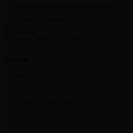
Beperkte breedte waardoor ze gemakkelijk door een
deuropening kunnen
Duurzaam en ongevoelig voor corrosie
Vuil krijgt geen vaste houvast door de gladde
binnenwanden
Kan ook als septische put gebruikt worden.
Kenmerken:
Afmetingen: 265 x 80 x 180 cm
Gewicht: 108 kg
Volume: 3000 liter
Toegang:
500 mm
Ø
In- en uitgang:
110 mm
Ø
Materiaal: PE (polyethyleen)
Opstelling: ondergronds
Certificaat: CE