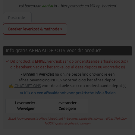
vul bovenaan
aantal
in + hier postcode en klik op 'bereken'
Bereken leverkost & methode »
Info gratis AFHAALDEPOTS voor dit product
✓ Dit product is
ENKEL
verkrijgbaar op onderstaande afhaaldepot(s) (!
dit betekent niet dat het artikel op al deze depots nu voorradig is)
•
Binnen 1 werkdag
na online bestelling ontvang je een
afhaalbevestiging INDIEN voorradig op het afhaaldepot.
✍
CHAT MET ONS
voor de actuele stock op onderstaande depot(s)
➥ Klik op een afhaaldepot voor praktische info afhalen
Leverancier -
Leverancier -
Wevelgem
Zedelgem
Staat jouw gewenste afhaaldepot niet in bovenstaande lijst dan kan dit artikel daar
NOOIT gratis afgehaald worden