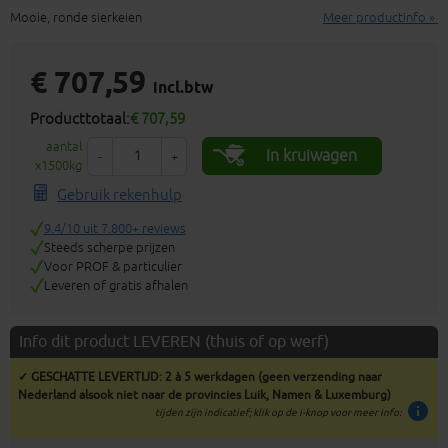
Mooie, ronde sierkeien
Meer productinfo »
€ 707,59
incl.btw
Producttotaal:
€ 707,59
aantal
In kruiwagen
-
+
x1500kg
Gebruik rekenhulp
9.4/10 uit 7.800+ reviews
Steeds scherpe prijzen
Voor PROF & particulier
Leveren of gratis afhalen
Info dit product LEVEREN (thuis of op werf)
✓ GESCHATTE LEVERTIJD: 2 à 5 werkdagen (geen verzending naar
Nederland alsook niet naar de provincies Luik, Namen & Luxemburg)
info
tijden zijn indicatief; klik op de i-knop voor meer info: