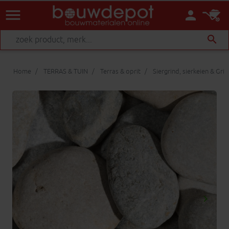
menu
person
search
Home
TERRAS & TUIN
Terras & oprit
Siergrind, sierkeien & Gri
keyboard_arrow_right
Volgen