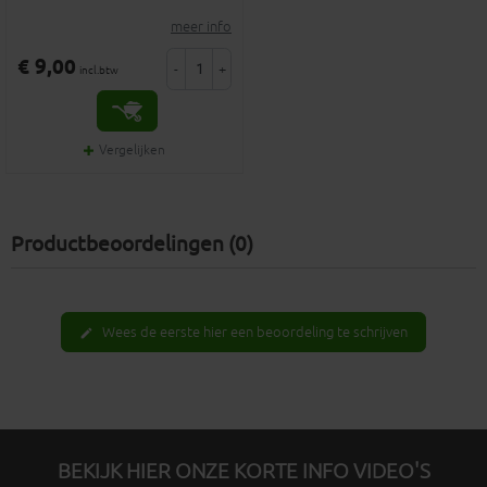
meer info
€ 9,00
-
+
incl.btw
Vergelijken
Productbeoordelingen (0)
Wees de eerste hier een beoordeling te schrijven
edit
BEKIJK HIER ONZE KORTE INFO VIDEO'S