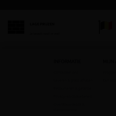
LAGE PRIJZEN
Je betaalt nooit te veel!
INFORMATIE
MIJN
Contacteer ons
Inloggen
Leveren & gratis afhalen
Een acc
Retourneren & garantie
Privacy- en cookiebeleid
Over Bouwdepot &
klantenservice