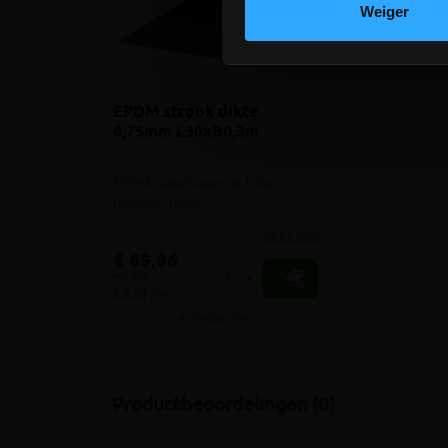
Weiger
EPDM strook dikte
0,75mm L30xB0,3m
EPDM waterkerende folie -
breedte 30cm
meer info
€ 65,86
incl.btw
-
+
€ 2,20 /lm
Vergelijken
Productbeoordelingen (0)