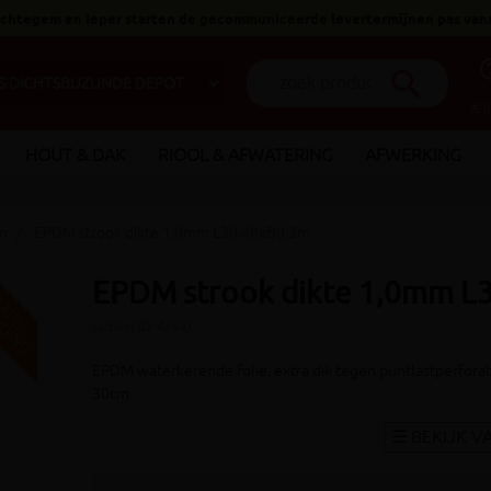
 Ichtegem en Ieper starten de gecommuniceerde levertermijnen pas van
help_o
search
€ 
HOUT & DAK
RIOOL & AFWATERING
AFWERKING
n
EPDM strook dikte 1,0mm L30,48xB0,3m
EPDM strook dikte 1,0mm L
V
G
G
R
A
T
I
S
E
R
Z
E
N
D
I
N
(artikel ID: 4264)
EPDM waterkerende folie, extra dik tegen puntlastperforati
30cm