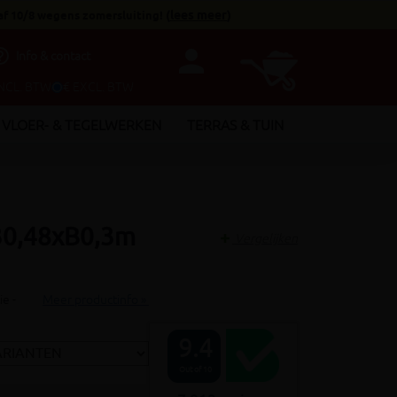
af 10/8 wegens zomersluiting!
(
lees meer
)
person
utline
Info & contact
INCL. BTW
€ EXCL. BTW
VLOER- & TEGELWERKEN
TERRAS & TUIN
30,48xB0,3m
Vergelijken
e -
Meer productinfo »
9.4
Out of 10