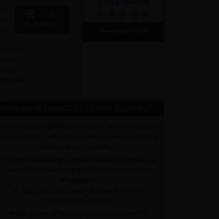
7.912 reviews
In
+
kruiwagen
Powered by Kiyoh
 reviews
ijzen
culier
 afhalen
Info gratis AFHAALDEPOTS voor dit product
✓ Dit product is
ENKEL
verkrijgbaar op onderstaande
afhaaldepot(s) (! dit betekent niet dat het artikel op al
deze depots nu voorradig is)
•
Binnen 1 werkdag
na online bestelling ontvang je
een afhaalbevestiging INDIEN voorradig op het
afhaaldepot.
✍
CHAT MET ONS
voor de actuele stock op
onderstaande depot(s)
➥ Klik op een afhaaldepot voor praktische info