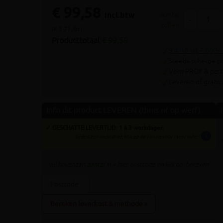
€ 99,58
incl.btw
aantal
-
rollen
(€ 3,27 /lm)
Producttotaal:
€ 99,58
9.4/10 uit 7.800+
Steeds scherpe pr
Voor PROF & parti
Leveren of gratis
Info dit product LEVEREN (thuis of op werf)
✓ GESCHATTE LEVERTIJD: 1 à 3 werkdagen
info
tijden zijn indicatief; klik op de i-knop voor meer info:
vul bovenaan
aantal
in + hier postcode en klik op 'bereken'
Bereken leverkost & methode »