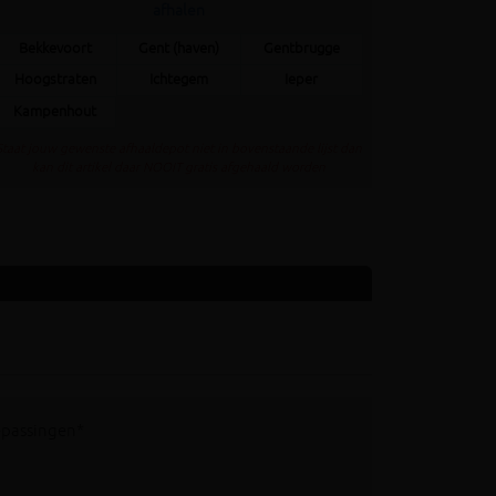
afhalen
Bekkevoort
Gent (haven)
Gentbrugge
Hoogstraten
Ichtegem
Ieper
Kampenhout
Staat jouw gewenste afhaaldepot niet in bovenstaande lijst dan
kan dit artikel daar NOOIT gratis afgehaald worden
epassingen*