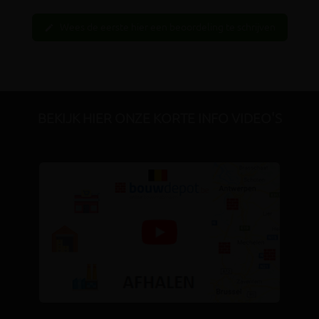
Wees de eerste hier een beoordeling te schrijven
edit
BEKIJK HIER ONZE KORTE INFO VIDEO'S