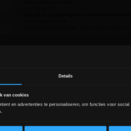
Barst niet, droogt niet uit
Weerbestendig
Extra dik ter voorkoming van puntlastperforatie (dikt
Extra hoge elasticiteit
* bijvoorbeeld funderingen, goten, deuren, gevels, m
Details
DEPOT INGELMUNSTER EN
ICHTEGEM GESLOTEN!
k van cookies
ent en advertenties te personaliseren, om functies voor social
depot Ingelmunster en Ichtegem zijn nog
gesloten t.e.m. 9/8 wegens bouwverlof!
.
lees hier meer!