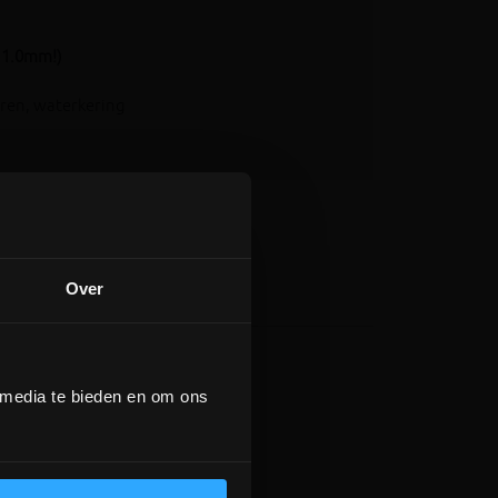
e 1.0mm!)
uren, waterkering
Over
 media te bieden en om ons