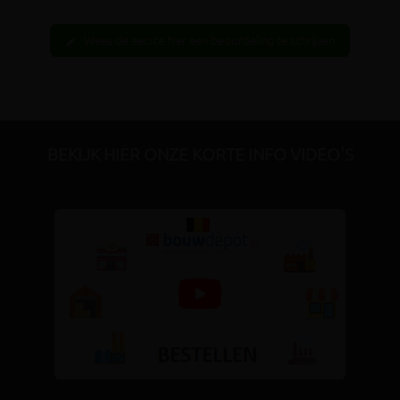
Wees de eerste hier een beoordeling te schrijven
edit
BEKIJK HIER ONZE KORTE INFO VIDEO'S