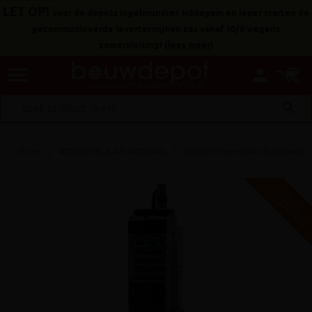
LET OP!
voor de depots Ingelmunster, Ichtegem en Ieper starten de
gecommuniceerde levertermijnen pas vanaf 10/8 wegens
zomersluiting!
(
lees meer
)
menu
person
search
Home
RIOLERING & AFWATERING
Septics/regentanks & toebehor
V
G
G
R
A
T
I
S
E
R
Z
E
N
D
I
N