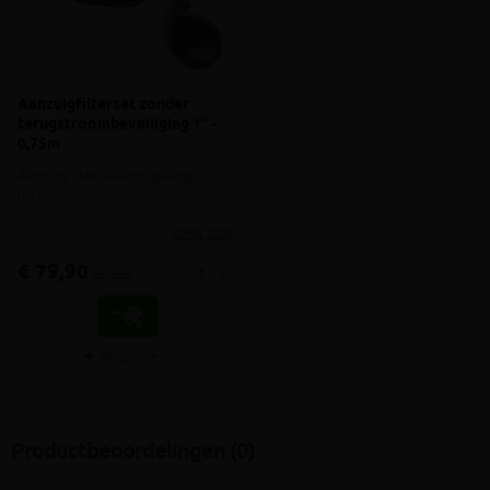
Aanzuigfilterset zonder
terugstroombeveiliging 1" -
0,75m
Aanzuigfilter + aanzuigslang
0,75m
meer info
€ 79,90
-
+
incl.btw
Vergelijken
Productbeoordelingen (0)