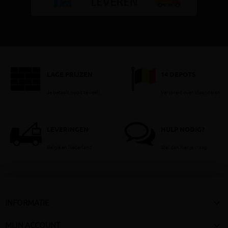
LAGE PRIJZEN
14 DEPOTS
Je betaalt nooit te veel!
Verspreid over Vlaanderen
LEVERINGEN
HULP NODIG?
België en Nederland
Stel dan hier je vraag

INFORMATIE

MIJN ACCOUNT