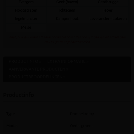
Evergem
Gent (haven)
Gentbrugge
Hoogstraten
Ichtegem
Ieper
Ingelmunster
Kampenhout
Leverancier - Lokeren
Meise
Staat jouw gewenste afhaaldepot niet in bovenstaande lijst dan kan dit artikel daar
NOOIT gratis afgehaald worden
PRODUCTINFO »
EXTRA INFORMATIE »
AANVERWANTE PRODUCTEN »
PRODUCTBEOORDELINGEN »
Productinfo
Type
Dompelpomp
Model
Ondergronds