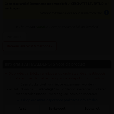
Geen stockartikel (terugname niet mogelijk!) ✓ GESCHATTE LEVERTIJD: ± 4
werkdagen
info
tijden zijn indicatief; klik op de i-knop voor meer info:
vul bovenaan
aantal
in + hier postcode en klik op 'bereken'
Bereken leverkost & methode »
Info gratis AFHAALDEPOTS voor dit product
✓ Dit product is
ENKEL
verkrijgbaar op onderstaande afhaaldepot(s) (!
dit betekent niet dat het artikel op al deze depots nu voorradig is)
• Geen stockartikel (kan niet teruggenomen worden!)
• AFHALEN kan na
± 5 werkdagen
m.u.v. 'depot leverancier - Lokeren'
waar afhalen binnen 1 werkdag kan indien op voorraad.
➥ Klik op een afhaaldepot voor praktische info afhalen
Aalst
Bekkevoort
Booischot