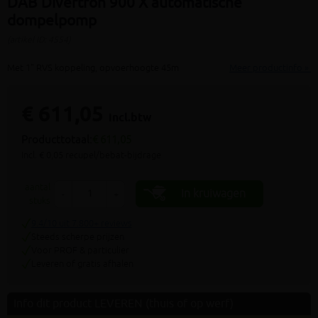
DAB Divertron 900 X automatische
dompelpomp
(artikel ID: 4554)
Met 1" RVS koppeling, opvoerhoogte 45m
Meer productinfo »
€ 611,05
incl.btw
Producttotaal:
€ 611,05
Incl. € 0,05 recupel/bebat-bijdrage
aantal
In kruiwagen
-
+
stuks
9.4/10 uit 7.800+ reviews
Steeds scherpe prijzen
Voor PROF & particulier
Leveren of gratis afhalen
Info dit product LEVEREN (thuis of op werf)