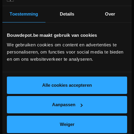
Toestemming
Details
Over
Bouwdepot.be maakt gebruik van cookies
We gebruiken cookies om content en advertenties te
DEPOT INGELMUNSTER EN
personaliseren, om functies voor social media te bieden
ICHTEGEM GESLOTEN!
en om ons websiteverkeer te analyseren.
depot Ingelmunster en Ichtegem zijn nog
YU FastDrain 75 eindstuk
YU FastDrain 75 eindstuk
gesloten t.e.m. 9/8 wegens bouwverlof!
links
rechts
lees hier meer!
Alle cookies accepteren
Eindstuk afvoergeul
Eindstuk afvoergeul
Aanpassen
meer info
meer info
€ 4,24
€ 4,24
-
+
-
+
incl.btw
incl.btw
Weiger