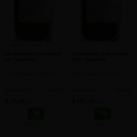
1 review
YU FastDrain 75 afvoergeul
YU FastDrain 75 afvoergeul
1m + koppeling
2,5m + koppeling
Sleuf afvoergeul in aluminium
Sleuf afvoergeul in aluminium
meer info
meer info
volumekorting!
volumekorting!
€ 77,00
€ 192,00
-
+
-
+
incl.btw
incl.btw
Vergelijken
Vergelijken