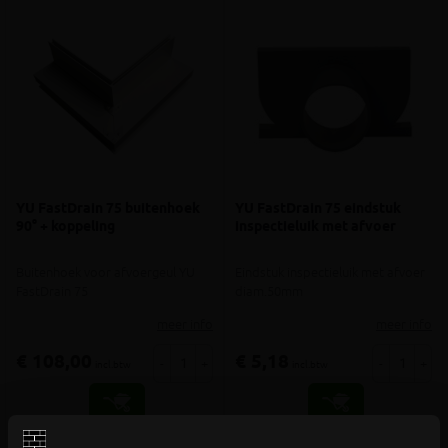
YU FastDrain 75 buitenhoek
YU FastDrain 75 eindstuk
90° + koppeling
inspectieluik met afvoer
Buitenhoek voor afvoergeul YU
Eindstuk inspectieluik met afvoer
FastDrain 75
diam.50mm
meer info
meer info
€ 108,00
€ 5,18
-
+
-
+
incl.btw
incl.btw
Vergelijken
Vergelijken