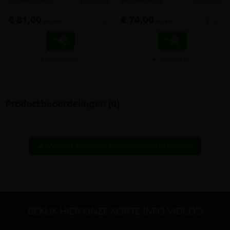
meer info
meer info
volumekorting!
volumekorting!
€ 81,00
€ 74,00
-
+
-
+
incl.btw
incl.btw
Vergelijken
Vergelijken
Productbeoordelingen (0)
Wees de eerste hier een beoordeling te schrijven
edit
BEKIJK HIER ONZE KORTE INFO VIDEO'S