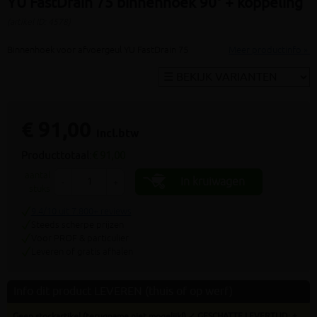
YU FastDrain 75 binnenhoek 90° + koppeling
(artikel ID: 4578)
Binnenhoek voor afvoergeul YU FastDrain 75
Meer productinfo »
€ 91,00
incl.btw
Producttotaal:
€ 91,00
aantal
In kruiwagen
-
+
stuks
9.4/10 uit 7.800+ reviews
Steeds scherpe prijzen
Voor PROF & particulier
Leveren of gratis afhalen
Info dit product LEVEREN (thuis of op werf)
Geen stockartikel (terugname niet mogelijk!) ✓ GESCHATTE LEVERTIJD: ±