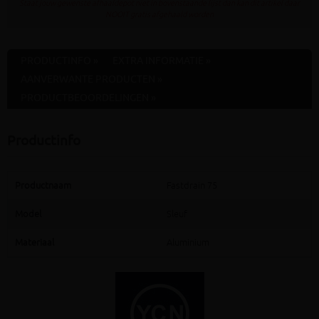
Staat jouw gewenste afhaaldepot niet in bovenstaande lijst dan kan dit artikel daar
NOOIT gratis afgehaald worden
PRODUCTINFO »
EXTRA INFORMATIE »
AANVERWANTE PRODUCTEN »
PRODUCTBEOORDELINGEN »
Productinfo
Productnaam
Fastdrain 75
Model
Sleuf
Materiaal
Aluminium