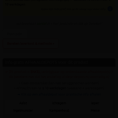
10 werkdagen
info
tijden zijn indicatief; klik op de i-knop voor meer info:
vul bovenaan
aantal
in + hier postcode en klik op 'bereken'
Bereken leverkost & methode »
Info gratis AFHAALDEPOTS voor dit product
✓ Dit product is
ENKEL
verkrijgbaar op onderstaande afhaaldepot(s) (!
dit betekent niet dat het artikel op al deze depots nu voorradig is)
• Geen stockartikel (kan niet teruggenomen worden!)
• AFHALEN kan na
± 10 werkdagen
(weekend ≠ werkdagen!)
➥ Klik op een afhaaldepot voor praktische info afhalen
Aalst
Ichtegem
Ieper
Ingelmunster
Kampenhout
Meise