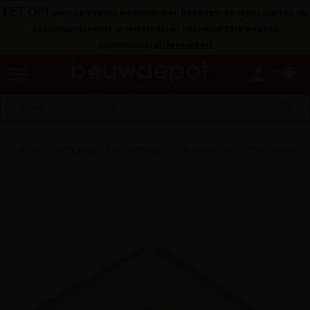
LET OP!
voor de depots Ingelmunster, Ichtegem en Ieper starten de
gecommuniceerde levertermijnen pas vanaf 10/8 wegens
zomersluiting!
(
lees meer
)
menu
person
search
Home
RIOLERING & AFWATERING
Afvoergoten
Discrete lijnaf