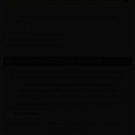
vul bovenaan
aantal
in + hier postcode en klik op 'bereken'
Bereken leverkost & methode »
Info gratis AFHAALDEPOTS voor dit product
✓ Dit product is
ENKEL
verkrijgbaar op onderstaande afhaaldepot(s) (!
dit betekent niet dat het artikel op al deze depots nu voorradig is)
•
Binnen 1 werkdag
na online bestelling ontvang je een
afhaalbevestiging INDIEN voorradig op het afhaaldepot.
✍
CHAT MET ONS
voor de actuele stock op onderstaande depot(s)
➥ Klik op een afhaaldepot voor praktische info afhalen
Ingelmunster
Staat jouw gewenste afhaaldepot niet in bovenstaande lijst dan kan dit artikel daar
NOOIT gratis afgehaald worden