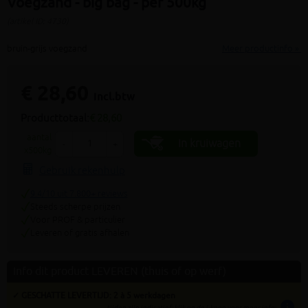
Voegzand - big bag - per 500kg
(artikel ID: 4730)
bruin-grijs voegzand
Meer productinfo »
€ 28,60
incl.btw
Producttotaal:
€ 28,60
aantal
In kruiwagen
-
+
x500kg
Gebruik rekenhulp
9.4/10 uit 7.800+ reviews
Steeds scherpe prijzen
Voor PROF & particulier
Leveren of gratis afhalen
Info dit product LEVEREN (thuis of op werf)
✓ GESCHATTE LEVERTIJD: 2 à 5 werkdagen
info
tijden zijn indicatief; klik op de i-knop voor meer info: