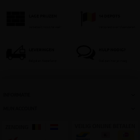
LAGE PRIJZEN
14 DEPOTS
Je betaalt nooit te veel!
Verspreid over Vlaanderen
LEVERINGEN
HULP NODIG?
België en Nederland
Stel dan hier je vraag

INFORMATIE

MIJN ACCOUNT