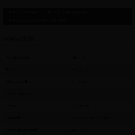
PRODUCTINFO »
EXTRA INFORMATIE »
PRODUCTBEOORDELINGEN »
Productinfo
Productnaam
Witzand
Type
Voegzand
Voegbreedte
tot 12 mm
Kleurenfamiliie
Grijs
Kleur
Grijs/bruin
Gewicht
1600 kg/m³ (indicatief!)
Verkoopseenheid
per 500kg