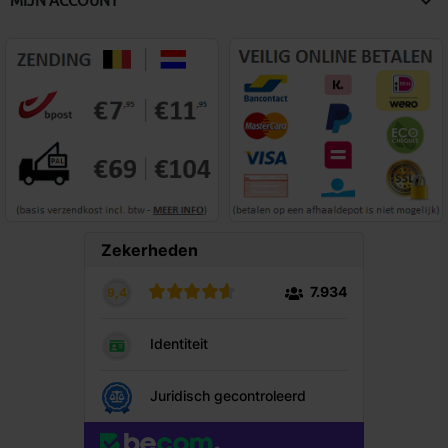

MIJN ACCOUNT