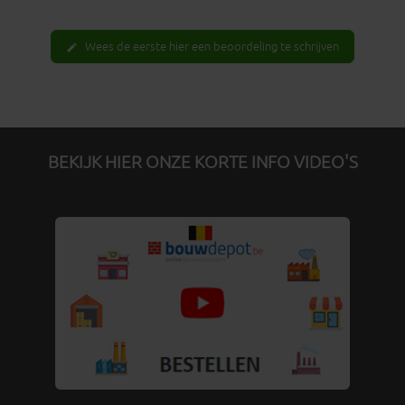
Wees de eerste hier een beoordeling te schrijven
edit
BEKIJK HIER ONZE KORTE INFO VIDEO'S