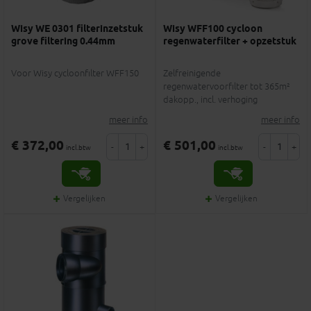
Wisy WE 0301 filterinzetstuk
Wisy WFF100 cycloon
grove filtering 0.44mm
regenwaterfilter + opzetstuk
Voor Wisy cycloonfilter WFF150
Zelfreinigende
regenwatervoorfilter tot 365m²
dakopp., incl. verhoging
meer info
meer info
€ 372,00
€ 501,00
-
+
-
+
incl.btw
incl.btw
Vergelijken
Vergelijken