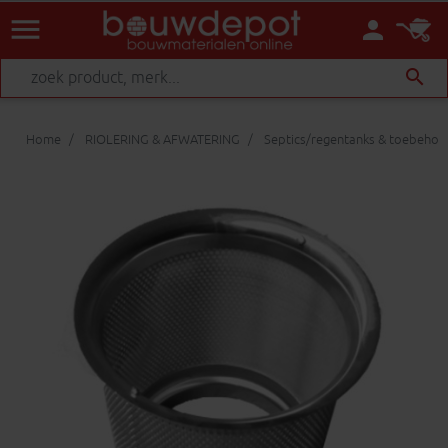
menu
person
search
Home
RIOLERING & AFWATERING
Septics/regentanks & toebehor