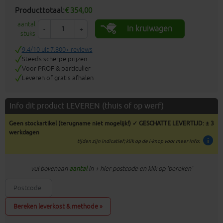
Producttotaal:
€ 354,00
aantal
In kruiwagen
-
+
stuks
9.4/10 uit 7.800+ reviews
Steeds scherpe prijzen
Voor PROF & particulier
Leveren of gratis afhalen
Info dit product LEVEREN (thuis of op werf)
Geen stockartikel (terugname niet mogelijk!) ✓ GESCHATTE LEVERTIJD: ± 3
werkdagen
info
tijden zijn indicatief; klik op de i-knop voor meer info:
vul bovenaan
aantal
in + hier postcode en klik op 'bereken'
Bereken leverkost & methode »