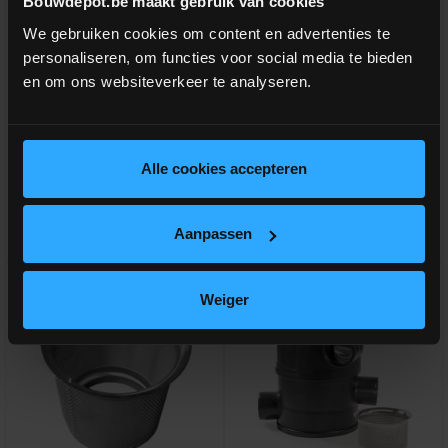
Bouwdepot.be maakt gebruik van cookies
DSB regenwatertank/septic
Wisy extra verlengstuk 50cm
ovaal 3.300L
WFF100+WFF150
We gebruiken cookies om content en advertenties te
personaliseren, om functies voor social media te bieden
Standaard regenwater/septische
Extra opzetstuk 50cm voor
en om ons websiteverkeer te analyseren.
put
WFF100/150
meer info
meer info
€ 70,00
-
+
Alle cookies accepteren
incl.btw
€ 1.260,00
incl.btw
-
+
Aanpassen
Vergelijken
Vergelijken
Weiger