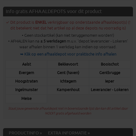
Info gratis AFHAALDEPOTS voor dit product
✓ Dit product is
ENKEL
verkrijgbaar op onderstaande afhaaldepot(s) (!
dit betekent niet dat het artikel op al deze depots nu voorradig is)
• Geen stockartikel (kan niet teruggenomen worden!)
• AFHALEN kan na
± 5 werkdagen
m.u.v. 'depot leverancier - Lokeren'
waar afhalen binnen 1 werkdag kan indien op voorraad.
➥ Klik op een afhaaldepot voor praktische info afhalen
Aalst
Bekkevoort
Booischot
Evergem
Gent (haven)
Gentbrugge
Hoogstraten
Ichtegem
Ieper
Ingelmunster
Kampenhout
Leverancier - Lokeren
Meise
Staat jouw gewenste afhaaldepot niet in bovenstaande lijst dan kan dit artikel daar
NOOIT gratis afgehaald worden
PRODUCTINFO »
EXTRA INFORMATIE »