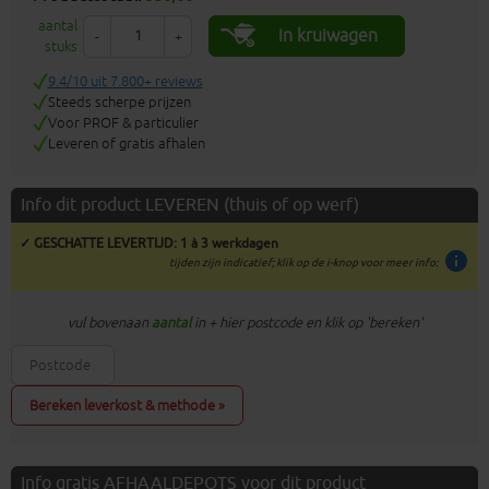
aantal
In kruiwagen
-
+
stuks
9.4/10 uit 7.800+ reviews
Steeds scherpe prijzen
Voor PROF & particulier
Leveren of gratis afhalen
Info dit product LEVEREN (thuis of op werf)
✓ GESCHATTE LEVERTIJD: 1 à 3 werkdagen
info
tijden zijn indicatief; klik op de i-knop voor meer info:
vul bovenaan
aantal
in + hier postcode en klik op 'bereken'
Bereken leverkost & methode »
Info gratis AFHAALDEPOTS voor dit product