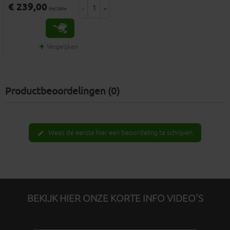
€ 239,00
-
+
incl.btw
Vergelijken
Productbeoordelingen (0)
Wees de eerste hier een beoordeling te schrijven
edit
BEKIJK HIER ONZE KORTE INFO VIDEO'S