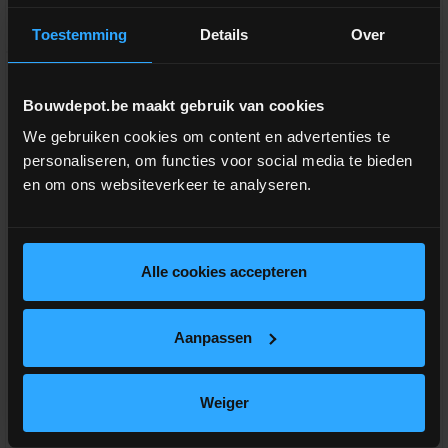
Vergelijken
Vergelijken
Toestemming
Details
Over
Bouwdepot.be maakt gebruik van cookies
We gebruiken cookies om content en advertenties te
personaliseren, om functies voor social media te bieden
en om ons websiteverkeer te analyseren.
Alle cookies accepteren
Terugslagklep diam.110 in
Terugslagklep diam.125 in
PVC put diam. 400
PVC put diam. 400
Aanpassen
Inspectieput met ingebouwde
Inspectieput met ingebouwde
terugslagklep 110mm
terugslagklep 125mm
meer info
meer info
Weiger
€ 198,95
€ 198,95
-
+
-
+
incl.btw
incl.btw