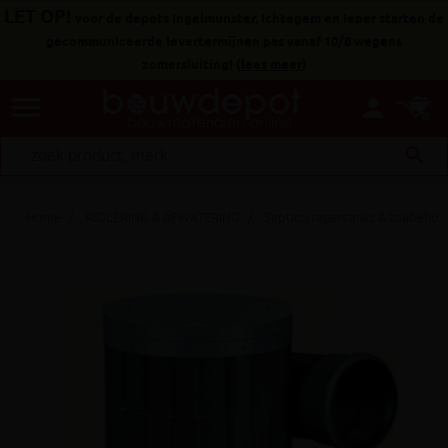
LET OP!
voor de depots Ingelmunster, Ichtegem en Ieper starten de
gecommuniceerde levertermijnen pas vanaf 10/8 wegens
zomersluiting!
(
lees meer
)
menu
person
search
Home
RIOLERING & AFWATERING
Septics/regentanks & toebehor