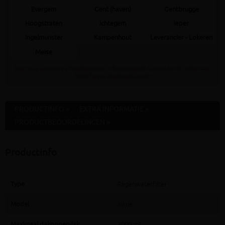
Evergem
Gent (haven)
Gentbrugge
Hoogstraten
Ichtegem
Ieper
Ingelmunster
Kampenhout
Leverancier - Lokeren
Meise
Staat jouw gewenste afhaaldepot niet in bovenstaande lijst dan kan dit artikel daar
NOOIT gratis afgehaald worden
PRODUCTINFO »
EXTRA INFORMATIE »
PRODUCTBEOORDELINGEN »
Productinfo
Type
Regenwaterfilter
Model
Inline
Maximaal dakoppervlak
3000 m²