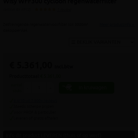
Wisy WFF300 cycloon regenwaterfilter
(artikel ID: 4912)
1 review
Zelfreinigende regenwatervoorfilter tot 3000m²
Meer productinfo »
dakoppervlak
€ 5.361,00
incl.btw
Producttotaal:
€ 5.361,00
aantal
In kruiwagen
-
+
stuks
9.4/10 uit 7.800+ reviews
Steeds scherpe prijzen
Voor PROF & particulier
Leveren of gratis afhalen
Info dit product LEVEREN (thuis of op werf)