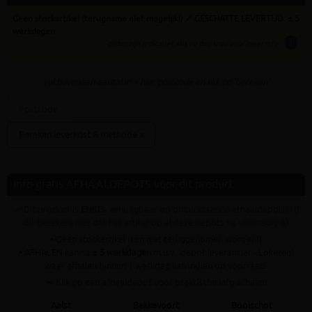
Geen stockartikel (terugname niet mogelijk!) ✓ GESCHATTE LEVERTIJD: ± 5
werkdagen
info
tijden zijn indicatief; klik op de i-knop voor meer info:
vul bovenaan
aantal
in + hier postcode en klik op 'bereken'
Bereken leverkost & methode »
Info gratis AFHAALDEPOTS voor dit product
✓ Dit product is
ENKEL
verkrijgbaar op onderstaande afhaaldepot(s) (!
dit betekent niet dat het artikel op al deze depots nu voorradig is)
• Geen stockartikel (kan niet teruggenomen worden!)
• AFHALEN kan na
± 5 werkdagen
m.u.v. 'depot leverancier - Lokeren'
waar afhalen binnen 1 werkdag kan indien op voorraad.
➥ Klik op een afhaaldepot voor praktische info afhalen
Aalst
Bekkevoort
Booischot