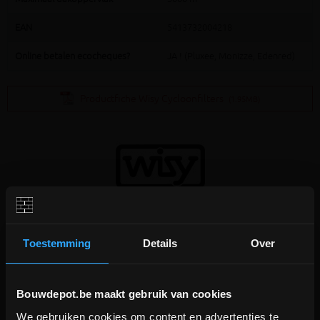
EAN
5413732004218
Online betalen ecocheques?
JA ! (Pluxee, Monizze, Edenred)
Productfiche Wisy Cycloonfilters
(1.95MB)
Extra informatie
Toestemming
Details
Over
Wervelfijnfilter, ook wel cycloonfilter genoemd, om voor de put te
plaatsen
Bouwdepot.be maakt gebruik van cookies
Zelfreinigend
Stalen deksel geschikt voor voertuigen tot 60 ton
We gebruiken cookies om content en advertenties te