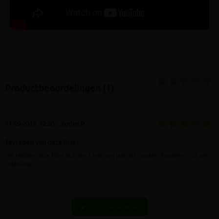
Productbeoordelingen (1)
11-09-2019, 12:50 - Jorden P.
Tevreden van deze filter
We hebben deze filter al 2 jaar. 1 keer per jaar het rooster afspoelen is bij ons
voldoende.
Schrijf je recensie
edit