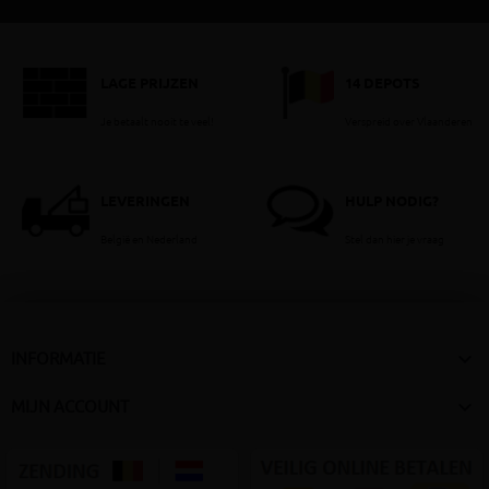
LAGE PRIJZEN
14 DEPOTS
Je betaalt nooit te veel!
Verspreid over Vlaanderen
LEVERINGEN
HULP NODIG?
België en Nederland
Stel dan hier je vraag

INFORMATIE

MIJN ACCOUNT