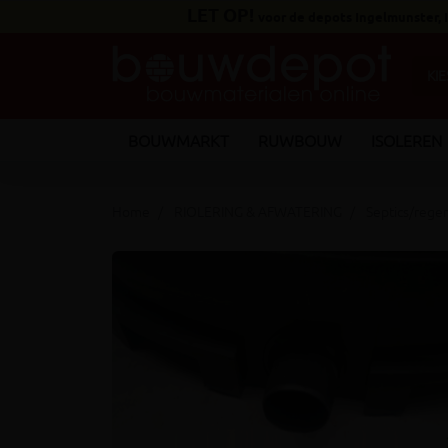
LET OP!
voor de depots Ingelmunster,
BOUWMARKT
RUWBOUW
ISOLEREN
Home
RIOLERING & AFWATERING
Septics/rege
keyboard