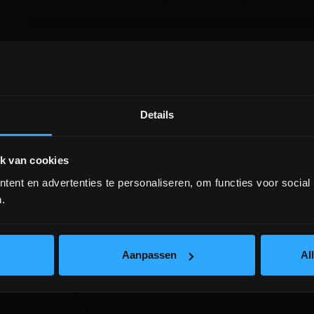
Details
DEPOT INGELMUNSTER EN
ICHTEGEM GESLOTEN!
k van cookies
ent en advertenties te personaliseren, om functies voor social
depot Ingelmunster en Ichtegem zijn nog
gesloten t.e.m. 9/8 wegens bouwverlof!
.
lees hier meer!
Aanpassen
Al
ting
OPTIE aansluiting
25
koppeling ø200
water/septische
Koppeling regenwater/septische