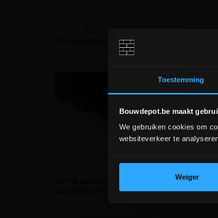
Aanverwante producten
Toestemming
Bouwdepot.be maakt gebrui
We gebruiken cookies om cont
websiteverkeer te analyseren
Weiger
OPTIE aansluiting
OPTIE aanslui
koppeling ø110
koppeling ø1
Koppeling regenwater/septische
Koppeling regen