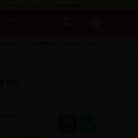
af 10/8 wegens zomersluiting!
(
lees meer
)
person
utline
Info & contact
INCL. BTW
€ EXCL. BTW
VLOER- & TEGELWERKEN
TERRAS & TUIN
 ø160
Vergelijken
Meer productinfo »
9.4
Out of 10