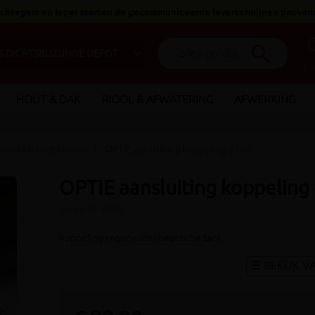
 Ichtegem en Ieper starten de gecommuniceerde levertermijnen pas van
help_o
search
€ 
HOUT & DAK
RIOOL & AFWATERING
AFWERKING
ntanks & toebehoren
OPTIE aansluiting koppeling ø160
OPTIE aansluiting koppeling
(artikel ID: 4921)
Koppeling regenwater/septische tank
_arrow_right