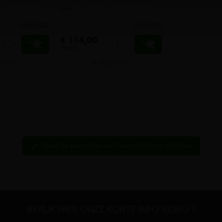
tank
meer info
meer info
€ 114,00
+
-
+
incl.btw
elijken
Vergelijken
Wees de eerste hier een beoordeling te schrijven
edit
BEKIJK HIER ONZE KORTE INFO VIDEO'S