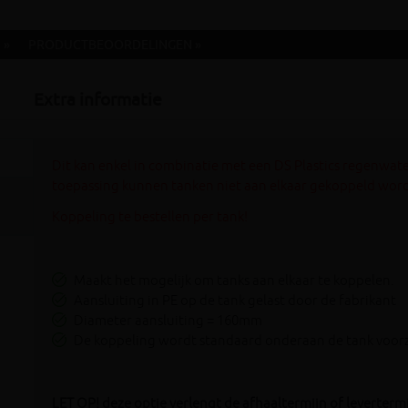
 »
PRODUCTBEOORDELINGEN »
Extra informatie
Dit kan enkel in combinatie met een DS Plastics regenwate
toepassing kunnen tanken niet aan elkaar gekoppeld wor
Koppeling te bestellen per tank!
Maakt het mogelijk om tanks aan elkaar te koppelen.
Aansluiting in PE op de tank gelast door de fabrikant
Diameter aansluiting = 160mm
De koppeling wordt standaard onderaan de tank voor
LET OP! deze optie verlengt de afhaaltermijn of leverter