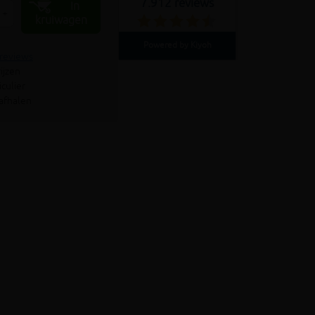
7.912 reviews
In
+
kruiwagen
Powered by Kiyoh
 reviews
ijzen
culier
 afhalen