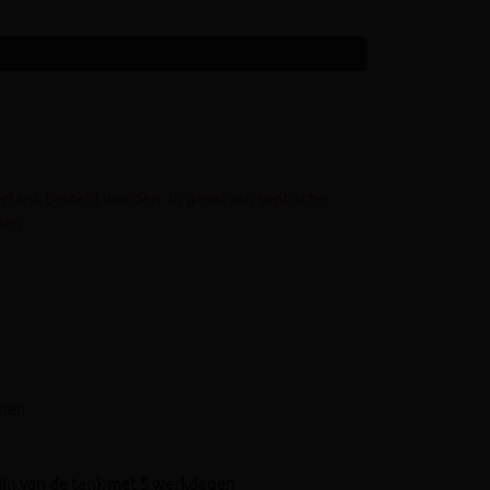
rtank besteld worden. In geval van septische
den.
zien
mijn van de tank met 5 werkdagen