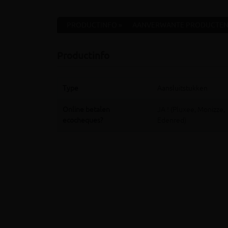
PRODUCTINFO »
AANVERWANTE PRODUCTEN
Productinfo
Type
Aansluitstukken
Online betalen
JA ! (Pluxee, Monizze,
ecocheques?
Edenred)