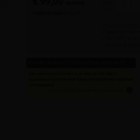
€ 99,00
Volgende
incl.btw
aantal
-
keer
Producttotaal:
€ 99,00
9.4/10 uit 7.800+
Steeds scherpe pr
Voor PROF & parti
Leveren of gratis
Info dit product LEVEREN (thuis of op werf)
Kan enkel besteld worden i.c.m. met een DS Plastics
regenwater/septische tank! (Levertermijn/afhaaltermijn tank
+5 werkdagen)
info
tijden zijn indicatief; klik op de i-knop voor meer info: