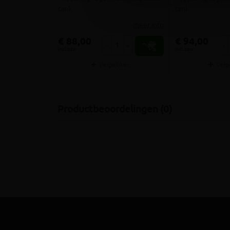
tank
tank
meer info
€ 88,00
€ 94,00
-
+
-
incl.btw
incl.btw
Vergelijken
Verg
Productbeoordelingen (0)