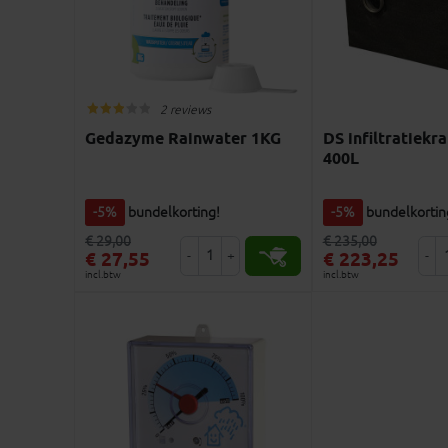
2 reviews
Gedazyme Rainwater 1KG
DS infiltratiekr
400L
-5%
bundelkorting!
-5%
bundelkortin
€ 29,00
€ 235,00
-
+
-
€ 27,55
€ 223,25
incl.btw
incl.btw