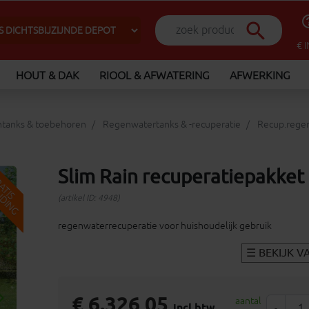
help_o
search
€ 
HOUT & DAK
RIOOL & AFWATERING
AFWERKING
ntanks & toebehoren
Regenwatertanks & -recuperatie
Recup.rege
Slim Rain recuperatiepakket
V
G
G
R
A
T
I
S
E
R
Z
E
N
D
I
N
(artikel ID: 4948)
regenwaterrecuperatie voor huishoudelijk gebruik
_arrow_right
€ 6.326,05
aantal
Volgende
incl.btw
-