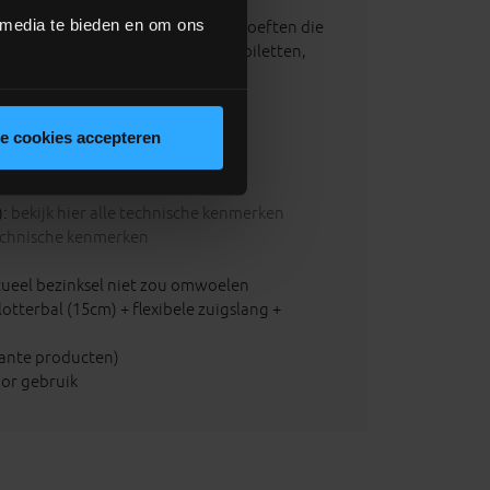
 media te bieden en om ons
stributie van regenwater voor behoeften die
schoonmaak, spoelwater voor de toiletten,
le cookies accepteren
ische kenmerken
):
bekijk hier alle technische kenmerken
 technische kenmerken
tueel bezinksel niet zou omwoelen
lotterbal (15cm) + flexibele zuigslang +
wante producten)
or gebruik