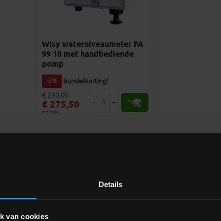
Wisy waterniveaumeter FA
99 10 met handbediende
pomp
-5%
bundelkorting!
€ 290,00
-
+
€ 275,50
incl.btw
 »
PRODUCTBEOORDELINGEN »
Details
Extra informatie
k van cookies