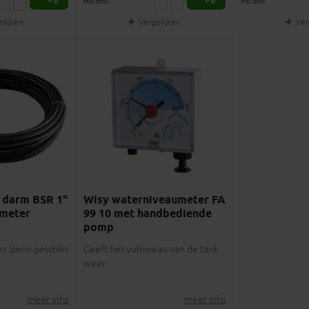
incl.btw
incl.btw
elijken
Vergelijken
Ver
 darm BSR 1"
Wisy waterniveaumeter FA
 meter
99 10 met handbediende
pomp
ex darm geschikt
Geeft het vulniveau van de tank
weer
meer info
meer info