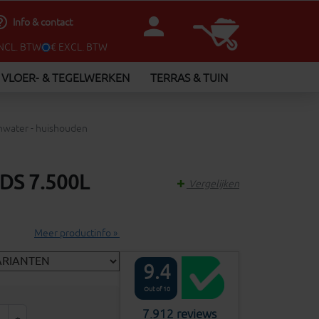
person
utline
Info & contact
INCL. BTW
€ EXCL. BTW
VLOER- & TEGELWERKEN
TERRAS & TUIN
nwater - huishouden
 DS 7.500L
Vergelijken
Meer productinfo »
9.4
Out of 10
7.912 reviews
+