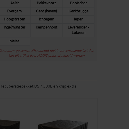
Aalst
Bekkevoort
Booischot
Evergem
Gent (haven)
Gentbrugge
Hoogstraten
Ichtegem
Ieper
Ingelmunster
Kampenhout
Leverancier -
Lokeren
Meise
Staat jouw gewenste afhaaldepot niet in bovenstaande lijst dan
kan dit artikel daar NOOIT gratis afgehaald worden
recuperatiepakket DS 7.500L' en krijg extra