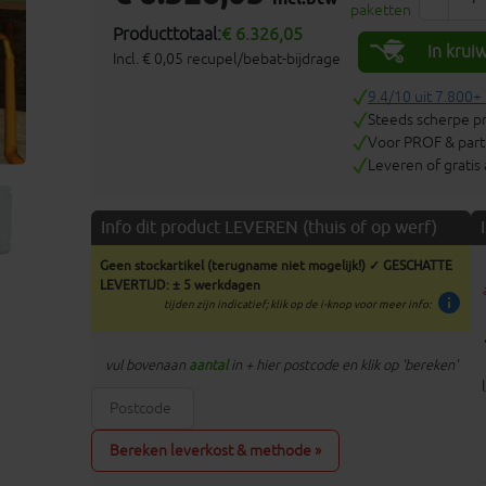
paketten
Producttotaal:
€ 6.326,05
In krui
Incl. € 0,05 recupel/bebat-bijdrage
9.4/10 uit 7.800+
Steeds scherpe pr
Voor PROF & parti
Leveren of gratis
Info dit product LEVEREN (thuis of op werf)
Geen stockartikel (terugname niet mogelijk!) ✓ GESCHATTE
LEVERTIJD: ± 5 werkdagen
info
tijden zijn indicatief; klik op de i-knop voor meer info:
vul bovenaan
aantal
in + hier postcode en klik op 'bereken'
Bereken leverkost & methode »