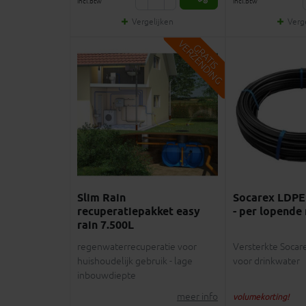
incl.btw
incl.btw
Vergelijken
Verg
V
G
G
R
A
T
I
S
E
R
Z
E
N
D
I
N
Slim Rain
Socarex LDPE
recuperatiepakket easy
- per lopende
rain 7.500L
regenwaterrecuperatie voor
Versterkte Socar
huishoudelijk gebruik - lage
voor drinkwater
inbouwdiepte
meer info
volumekorting!