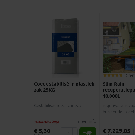
1 rev
Coeck stabilisé in plastiek
Slim Rain
zak 25KG
recuperatiep
10.000L
Gestabiliseerd zand in zak
regenwaterrecup
huishoudelijk geb
meer info
volumekorting!
€ 5,30
€ 7.229,05
-
+