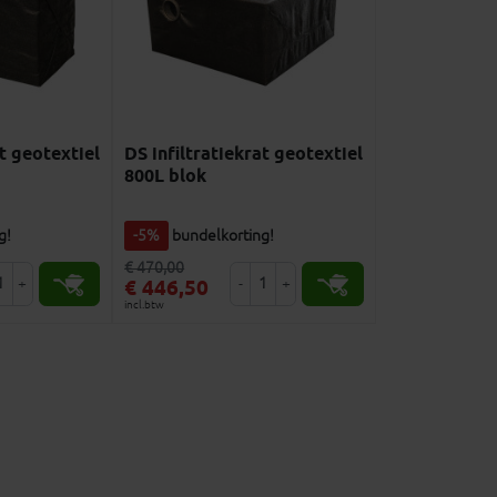
at geotextiel
DS infiltratiekrat geotextiel
800L blok
g!
-5%
bundelkorting!
€ 470,00
+
-
+
€ 446,50
incl.btw