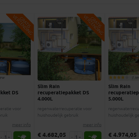
V
G
V
G
G
R
A
T
I
S
E
R
Z
E
N
D
I
N
G
R
A
T
I
S
E
R
Z
E
N
D
I
N
iew
1 re
Slim Rain
Slim Rain
akket DS
recuperatiepakket DS
recuperatie
4.000L
5.000L
eratie voor
regenwaterrecuperatie voor
regenwaterrecu
ruik
huishoudelijk gebruik
huishoudelijk g
meer info
meer info
€ 4.682,05
€ 4.974,05
-
+
-
+