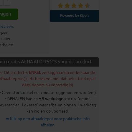
wagen
Powered by Kiyoh
 reviews
ijzen
culier
 afhalen
Info gratis AFHAALDEPOTS voor dit product
✓ Dit product is
ENKEL
verkrijgbaar op onderstaande
afhaaldepot(s) (! dit betekent niet dat het artikel op al
deze depots nu voorradig is)
• Geen stockartikel (kan niet teruggenomen worden!)
• AFHALEN kan na
± 5 werkdagen
m.u.v. 'depot
leverancier - Lokeren' waar afhalen binnen 1 werkdag
kan indien op voorraad.
➥ Klik op een afhaaldepot voor praktische info
afhalen