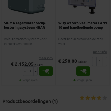
SIGMA regenwater recup.
Wisy waterniveaumeter FA 99
besturingssysteem 4BAR
10 met handbediende pomp
Volautomatisch systeem voor
Geeft het vulniveau van de tank
eengezinswoningen
weer
meer info
meer info
€ 290,00
-
+
incl.btw
€ 2.152,05
incl.btw
-
+
Vergelijken
Vergelijken
Productbeoordelingen (1)