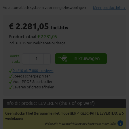
Volautomatisch systeem voor eengezinswoningen
Meer productinfo »
€ 2.281,05
incl.btw
Producttotaal:
€ 2.281,05
Incl. € 0,05 recupel/bebat-bijdrage
aantal
In kruiwagen
-
+
stuks
9.4/10 uit 7.800+ reviews
Steeds scherpe prijzen
Voor PROF & particulier
Leveren of gratis afhalen
Info dit product LEVEREN (thuis of op werf)
Geen stockartikel (terugname niet mogelijk!) ✓ GESCHATTE LEVERTIJD: ± 5
werkdagen
info
tijden zijn indicatief; klik op de i-knop voor meer info: