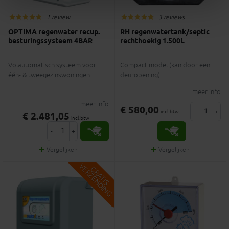
1 review
3 reviews
OPTIMA regenwater recup.
RH regenwatertank/septic
besturingssysteem 4BAR
rechthoekig 1.500L
Volautomatisch systeem voor
Compact model (kan door een
één- & tweegezinswoningen
deuropening)
meer info
meer info
€ 580,00
-
+
incl.btw
€ 2.481,05
incl.btw
-
+
Vergelijken
Vergelijken
V
G
G
R
A
T
I
S
E
R
Z
E
N
D
I
N