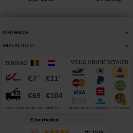
België en Nederland
Stel dan hier je vraag

INFORMATIE

MIJN ACCOUNT