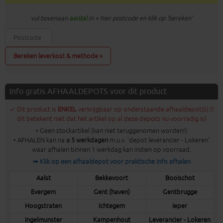
vul bovenaan
aantal
in + hier postcode en klik op 'bereken'
Bereken leverkost & methode »
Info gratis AFHAALDEPOTS voor dit product
✓ Dit product is
ENKEL
verkrijgbaar op onderstaande afhaaldepot(s) (!
dit betekent niet dat het artikel op al deze depots nu voorradig is)
• Geen stockartikel (kan niet teruggenomen worden!)
• AFHALEN kan na
± 5 werkdagen
m.u.v. 'depot leverancier - Lokeren'
waar afhalen binnen 1 werkdag kan indien op voorraad.
➥ Klik op een afhaaldepot voor praktische info afhalen
Aalst
Bekkevoort
Booischot
Evergem
Gent (haven)
Gentbrugge
Hoogstraten
Ichtegem
Ieper
Ingelmunster
Kampenhout
Leverancier - Lokeren