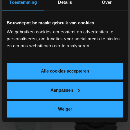
Toestemming
Details
Over
DSB regenwatertank/septic
Easy Rain regenwatertank
ovaal 3.300L
1.500L
Bouwdepot.be maakt gebruik van cookies
We gebruiken cookies om content en advertenties te
Standaard regenwater/septische
Tank met lage inbouwhoogte
personaliseren, om functies voor social media te bieden
put
en om ons websiteverkeer te analyseren.
meer info
meer info
€ 1.260,00
€ 1.181,00
incl.btw
incl.btw
-
+
-
+
Alle cookies accepteren
Vergelijken
Vergelijken
V
G
G
R
A
T
I
S
E
R
Z
E
N
D
I
N
Aanpassen
Weiger