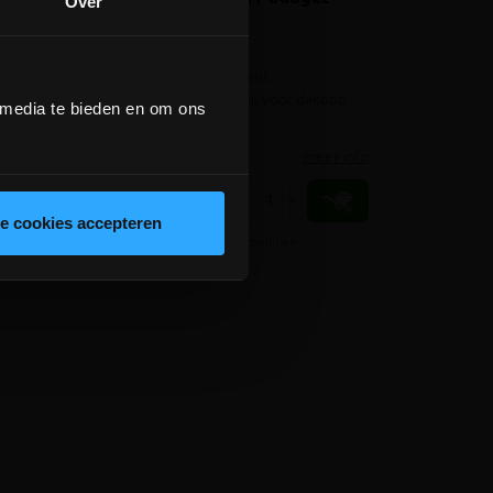
Over
gebouwd in
filter
 omwoelen van
Horizontale in-tank
waterput,
regenwaterfilter, voor dakopp.
 media te bieden en om ons
de tank
tot 213m²
meer info
meer info
€ 377,00
+
-
+
incl.btw
le cookies accepteren
gelijken
Vergelijken