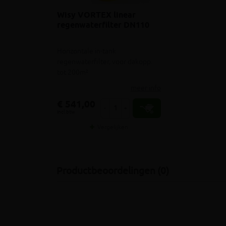
Wisy VORTEX linear
regenwaterfilter DN110
Horizontale in-tank
regenwaterfilter, voor dakopp.
tot 200m²
meer info
€ 541,00
-
+
incl.btw
Vergelijken
Productbeoordelingen (0)