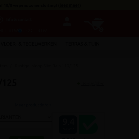
af 10/8 wegens zomersluiting!
(
lees meer
)
person
utline
Info & contact
INCL. BTW
€ EXCL. BTW
VLOER- & TEGELWERKEN
TERRAS & TUIN
ters
Rustige inloop Slim Rain 110/125
0/125
Vergelijken
Meer productinfo »
9.4
Out of 10