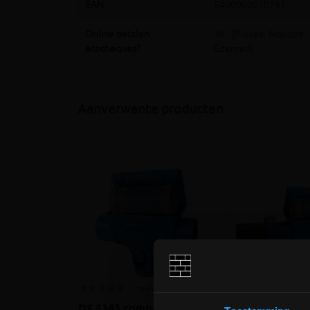
EAN
5400000070761
Online betalen
JA ! (Pluxee, Monizze,
ecocheques?
Edenred)
Aanverwante producten
1 review
1 rev
DS 5383 compact filter
DS 5776 compa