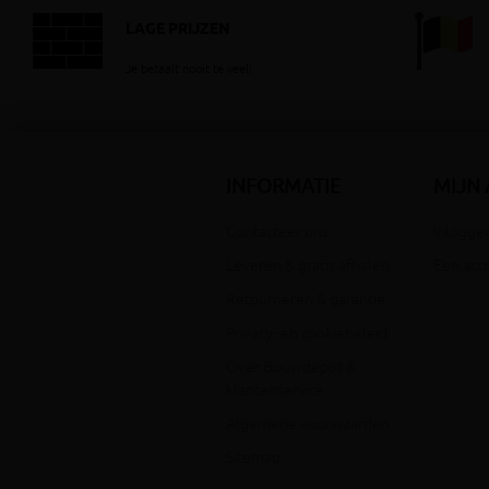
LAGE PRIJZEN
Je betaalt nooit te veel!
INFORMATIE
MIJN
Contacteer ons
Inloggen
Leveren & gratis afhalen
Een acc
Retourneren & garantie
Privacy- en cookiebeleid
Over Bouwdepot &
klantenservice
Algemene voorwaarden
Sitemap