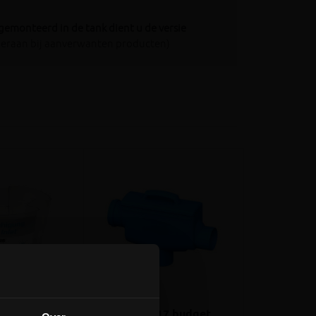
 gemonteerd in de tank dient u de versie
deraan bij aanverwanten producten)
op Slim Rain
Slim Rain 6817 budget