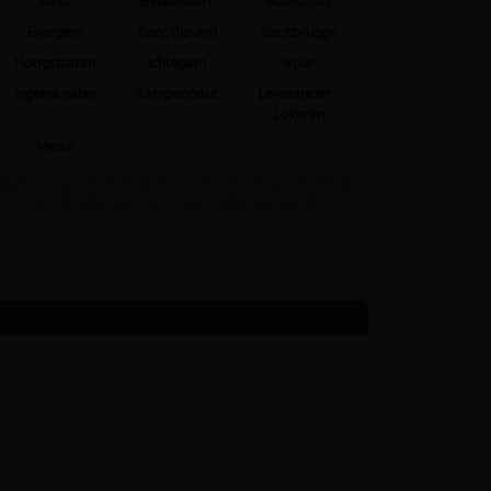
Aalst
Bekkevoort
Booischot
Evergem
Gent (haven)
Gentbrugge
Hoogstraten
Ichtegem
Ieper
Ingelmunster
Kampenhout
Leverancier -
Lokeren
Meise
Staat jouw gewenste afhaaldepot niet in bovenstaande lijst dan
kan dit artikel daar NOOIT gratis afgehaald worden