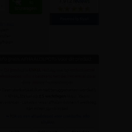
7.912 reviews
In
+
kruiwagen
Powered by Kiyoh
 reviews
ijzen
culier
 afhalen
Info gratis AFHAALDEPOTS voor dit product
✓ Dit product is
ENKEL
verkrijgbaar op onderstaande
afhaaldepot(s) (! dit betekent niet dat het artikel op al
deze depots nu voorradig is)
• Geen stockartikel (kan niet teruggenomen worden!)
• AFHALEN kan na
± 5 werkdagen
m.u.v. 'depot
leverancier - Lokeren' waar afhalen binnen 1 werkdag
kan indien op voorraad.
➥ Klik op een afhaaldepot voor praktische info
afhalen