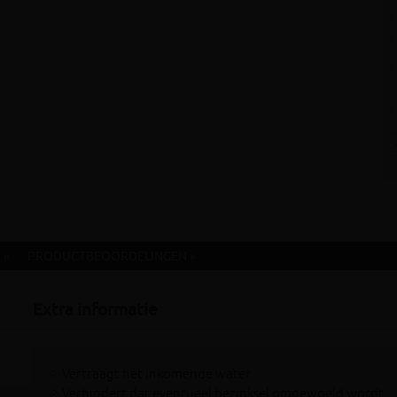
 »
PRODUCTBEOORDELINGEN »
Extra informatie
Vertraagt het inkomende water
Verhindert dat eventueel bezinksel omgewoeld wordt