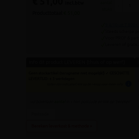
€ 51,00
incl.btw
aantal
-
stuks
Producttotaal:
€ 51,00
9.4/10 uit 7.800+
Steeds scherpe pr
Voor PROF & parti
Leveren of gratis
Info dit product LEVEREN (thuis of op werf)
Geen stockartikel (terugname niet mogelijk!) ✓ GESCHATTE
LEVERTIJD: ± 3 werkdagen
info
tijden zijn indicatief; klik op de i-knop voor meer info:
vul bovenaan
aantal
in + hier postcode en klik op 'bereken'
Bereken leverkost & methode »