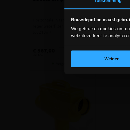
Toestemming
beton set
Bouwdepot.be maakt gebrui
Horizontale in-tank
Horizontale in-ta
regenwaterfilter, voor dakopp.
regenwaterfilter
We gebruiken cookies om cont
tot 213m²
regenwaterputt
websiteverkeer te analyseren
meer info
€ 367,00
€ 456,00
-
+
-
incl.btw
incl.btw
Weiger
Vergelijken
Verg