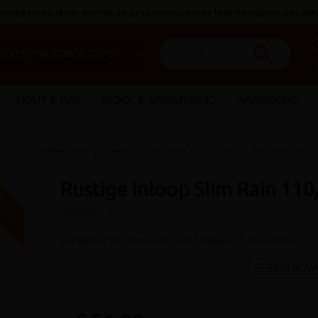
 Ichtegem en Ieper starten de gecommuniceerde levertermijnen pas van
help_o
search
€ 
HOUT & DAK
RIOOL & AFWATERING
AFWERKING
ntanks & toebehoren
Regenwaterfilters & -pompen
Regenwaterfil
Rustige inloop Slim Rain 11
V
G
G
R
A
T
I
S
E
R
Z
E
N
D
I
N
(artikel ID: 5116)
Verhindert het omwoelen van bezinksel in de waterput