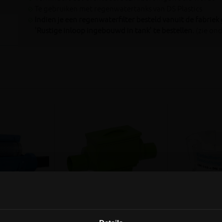
Te gebruiken met regenwatertanks van DS Plastics
Indien je een regenwaterfilter besteld vanuit de fabriek
'Rustige inloop ingebouwd in tank' te bestellen.
(zie on
iew
1 review
ct filter
EVO Aqua 6026 Integral
Rustige inlo