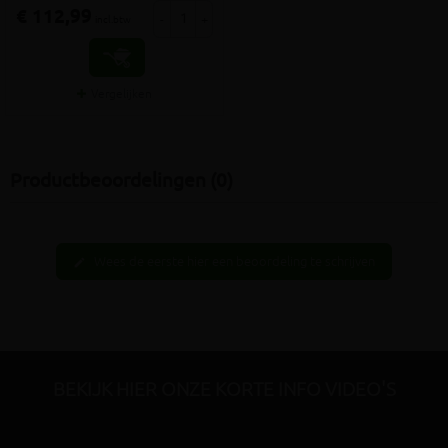
€ 112,99
-
+
incl.btw
Vergelijken
Productbeoordelingen (0)
Wees de eerste hier een beoordeling te schrijven
edit
BEKIJK HIER ONZE KORTE INFO VIDEO'S