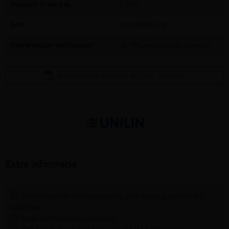
Totaal m² in een pak
7,2 m²
EAN
5414399005310
Online betalen ecocheques?
JA ! (Pluxee, Monizze, Edenred)
Productfiche uTHERM ROOF L
(978.46KB)
Extra informatie
Isolatieplaten met tweezijdig meerlaags gasdicht alu-
laminaat
Voor het isoleren van daken