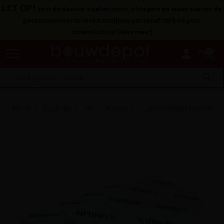
LET OP!
voor de depots Ingelmunster, Ichtegem en Ieper starten de
gecommuniceerde levertermijnen pas vanaf 10/8 wegens
zomersluiting!
(
lees meer
)
menu
person
search
Home
ISOLEREN
PIR / PUR isolatie
Unilin uTHERM roof PIR L 5