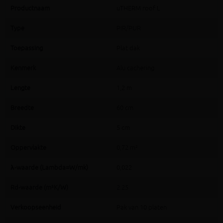
Productnaam
uTHERM roof L
Type
PIR/PUR
Toepassing
Plat dak
Kenmerk
Alu cachering
Lengte
1,2 m
Breedte
60 cm
Dikte
5 cm
Oppervlakte
0,72 m²
λ-waarde (Lambda=W/mk)
0,022
Rd-waarde (m²K/W)
2.25
Verkoopseenheid
Pak van 10 platen