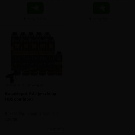
Vergelijken
Vergelijken
2 reviews
Bouwdepot PU lijmschuim
NBS combibox
Box met lijmschuim, pistool en
cleaner
meer info