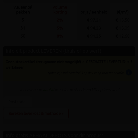
v.a. aantal
volume
pakken
korting
prijs / eenheid
(€/m²)
5
2%
€ 97,21
€ 13,50
31
5%
€ 94,23
€ 13,09
60
8%
€ 91,25
€ 12,68
Info dit product LEVEREN (thuis of op werf)
Geen stockartikel (terugname niet mogelijk!) ✓ GESCHATTE LEVERTIJD: ± 5
werkdagen
info
tijden zijn indicatief; klik op de i-knop voor meer info:
vul bovenaan
aantal
in + hier postcode en klik op 'bereken'
Bereken leverkost & methode »
Info gratis AFHAALDEPOTS voor dit product