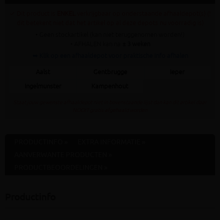
✓ Dit product is
ENKEL
verkrijgbaar op onderstaande afhaaldepot(s) (!
dit betekent niet dat het artikel op al deze depots nu voorradig is)
• Geen stockartikel (kan niet teruggenomen worden!)
• AFHALEN kan na
± 3 weken
➥ Klik op een afhaaldepot voor praktische info afhalen
Aalst
Gentbrugge
Ieper
Ingelmunster
Kampenhout
Staat jouw gewenste afhaaldepot niet in bovenstaande lijst dan kan dit artikel daar
NOOIT gratis afgehaald worden
PRODUCTINFO »
EXTRA INFORMATIE »
AANVERWANTE PRODUCTEN »
PRODUCTBEOORDELINGEN »
Productinfo