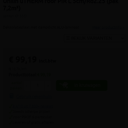
Unilin uTHERM roof PIR L 5cm/Rd2.25 (pak
7,2m²)
(artikel ID: 555)
Dakisolatieplaat met dampdicht ALU-laminaat
Meer productinfo »
€ 99,19
incl.btw
(€ 13,78 /m²)
Producttotaal:
€ 99,19
aantal
In kruiwagen
-
+
pakken
Gebruik rekenhulp
9.4/10 uit 7.800+ reviews
Steeds scherpe prijzen
Voor PROF & particulier
Leveren of gratis afhalen