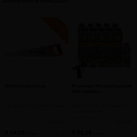
Aanverwante producten
V
G
G
R
A
T
I
S
E
R
Z
E
N
D
I
N
BAHCO isolatiezaag
Bouwdepot PU isolatieschuim
NBS combibox
Geschikt voor alle soorten isolatie
Box met isolatie-/montageschuim,
pistool en cleaner
meer info
meer info
€ 36,58
€ 95,00
-
+
-
+
incl.btw
incl.btw