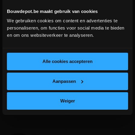
Bouwdepot.be maakt gebruik van cookies
We gebruiken cookies om content en advertenties te
DEPOT INGELMUNSTER EN
personaliseren, om functies voor social media te bieden
ICHTEGEM GESLOTEN!
en om ons websiteverkeer te analyseren.
Deksel PVC dia.315 grijs
Glijmiddel 1KG
depot Ingelmunster en Ichtegem zijn nog
gesloten t.e.m. 9/8 wegens bouwverlof!
Afsluitdeksel voor over pvc
Glijmiddel voor PP, PVC- en
lees hier meer!
Alle cookies accepteren
buizen/opzetstukken
gresbuizen
diam.315mm
meer info
meer info
Aanpassen
€ 12,71
€ 11,95
-
+
-
+
incl.btw
incl.btw
Weiger
Vergelijken
Vergelijken