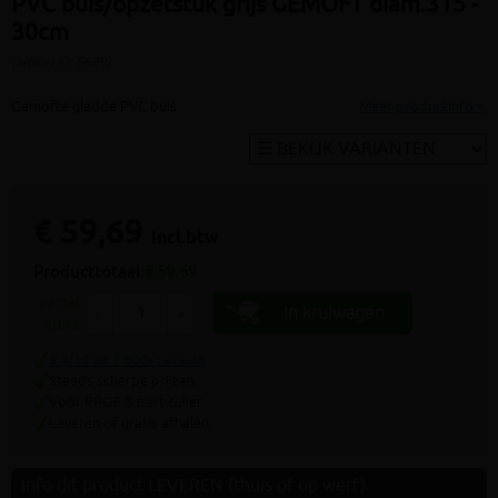
PVC buis/opzetstuk grijs GEMOFT diam.315 -
30cm
(artikel ID: 5629)
Gemofte gladde PVC buis
Meer productinfo »
€ 59,69
incl.btw
Producttotaal:
€ 59,69
aantal
In kruiwagen
-
+
stuks
9.4/10 uit 7.800+ reviews
Steeds scherpe prijzen
Voor PROF & particulier
Leveren of gratis afhalen
Info dit product LEVEREN (thuis of op werf)