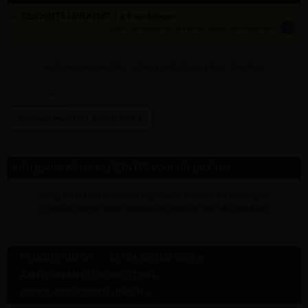
✓ GESCHATTE LEVERTIJD: 1 à 3 werkdagen
info
tijden zijn indicatief; klik op de i-knop voor meer info:
vul bovenaan
aantal
in + hier postcode en klik op 'bereken'
Bereken leverkost & methode »
Info gratis AFHAALDEPOTS voor dit product
Sorry, dit artikel kan nooit afgehaald worden op een depot
(Zie info leveren voor verzendinformatie over dit product)
PRODUCTINFO »
EXTRA INFORMATIE »
AANVERWANTE PRODUCTEN »
PRODUCTBEOORDELINGEN »