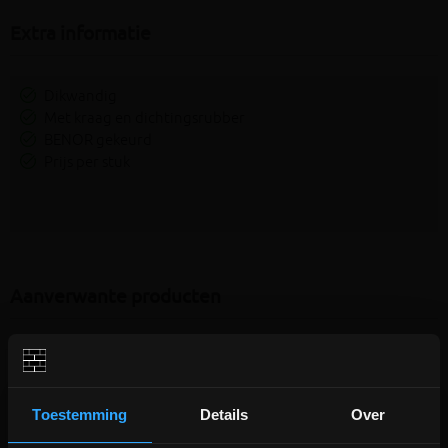
Extra informatie
Dikwandig
Met kraag en dichtingsrubber
BENOR gekeurd
Prijs per stuk
Aanverwante producten
Toestemming
Details
Over