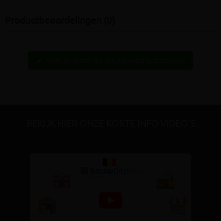
Productbeoordelingen (0)
Wees de eerste hier een beoordeling te schrijven
edit
BEKIJK HIER ONZE KORTE INFO VIDEO'S