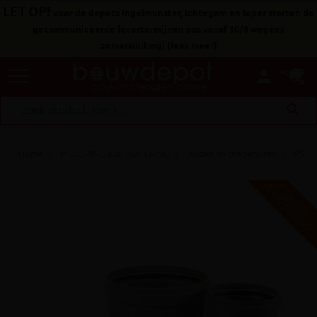
LET OP!
voor de depots Ingelmunster, Ichtegem en Ieper starten de
gecommuniceerde levertermijnen pas vanaf 10/8 wegens
zomersluiting!
(
lees meer
)
menu
person
search
Home
RIOLERING & AFWATERING
Buizen en toebehoren
PVC h
V
G
G
R
A
T
I
S
E
R
Z
E
N
D
I
N