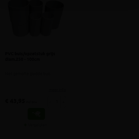
PVC buis/opzetstuk grijs
diam.250 - 100cm
Niet gemofte gladde buis
meer info
€ 43,95
-
+
incl.btw
Vergelijken