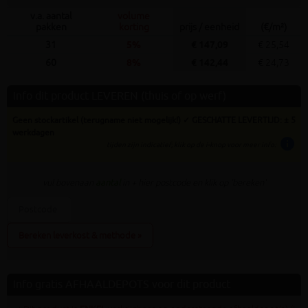
v.a. aantal
volume
pakken
korting
prijs / eenheid
(€/m²)
31
5%
€ 147,09
€ 25,54
60
8%
€ 142,44
€ 24,73
Info dit product LEVEREN (thuis of op werf)
Geen stockartikel (terugname niet mogelijk!) ✓ GESCHATTE LEVERTIJD: ± 5
werkdagen
info
tijden zijn indicatief; klik op de i-knop voor meer info:
vul bovenaan
aantal
in + hier postcode en klik op 'bereken'
Bereken leverkost & methode »
Info gratis AFHAALDEPOTS voor dit product