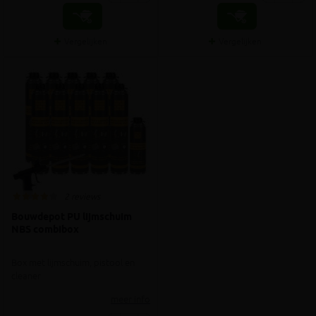
Vergelijken
Vergelijken
2 reviews
Bouwdepot PU lijmschuim
NBS combibox
Box met lijmschuim, pistool en
cleaner
meer info