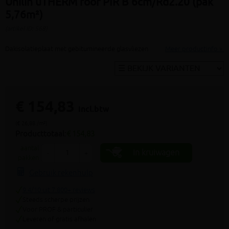
Unilin uTHERM roof PIR B 6cm/Rd2.20 (pak
5,76m²)
(artikel ID: 568)
Dakisolatieplaat met gebitumineerde glasvliezen
Meer productinfo »
€ 154,83
incl.btw
(€ 26,88 /m²)
Producttotaal:
€ 154,83
aantal
In kruiwagen
-
+
pakken
Gebruik rekenhulp
9.4/10 uit 7.800+ reviews
Steeds scherpe prijzen
Voor PROF & particulier
Leveren of gratis afhalen