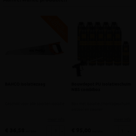
V
G
G
R
A
T
I
S
E
R
Z
E
N
D
I
N
BAHCO isolatiezaag
Bouwdepot PU isolatieschuim
NBS combibox
Geschikt voor alle soorten isolatie
Box met isolatie-/montageschuim,
pistool en cleaner
meer info
meer info
€ 36,58
€ 95,00
-
+
-
+
incl.btw
incl.btw