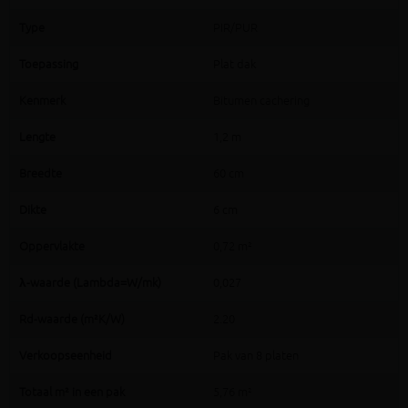
Type
PIR/PUR
Toepassing
Plat dak
Kenmerk
Bitumen cachering
Lengte
1,2 m
Breedte
60 cm
Dikte
6 cm
Oppervlakte
0,72 m²
λ-waarde (Lambda=W/mk)
0,027
Rd-waarde (m²K/W)
2.20
Verkoopseenheid
Pak van 8 platen
Totaal m² in een pak
5,76 m²