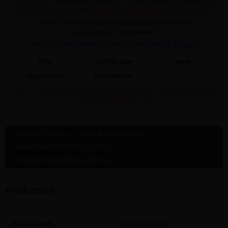
✓ Dit product is
ENKEL
verkrijgbaar op onderstaande afhaaldepot(s) (!
dit betekent niet dat het artikel op al deze depots nu voorradig is)
• Geen stockartikel (kan niet teruggenomen worden!)
• AFHALEN kan na
± 3 weken
➥ Klik op een afhaaldepot voor praktische info afhalen
Aalst
Gentbrugge
Ieper
Ingelmunster
Kampenhout
Staat jouw gewenste afhaaldepot niet in bovenstaande lijst dan kan dit artikel daar
NOOIT gratis afgehaald worden
PRODUCTINFO »
EXTRA INFORMATIE »
AANVERWANTE PRODUCTEN »
PRODUCTBEOORDELINGEN »
Productinfo
Productnaam
uTHERM roof B