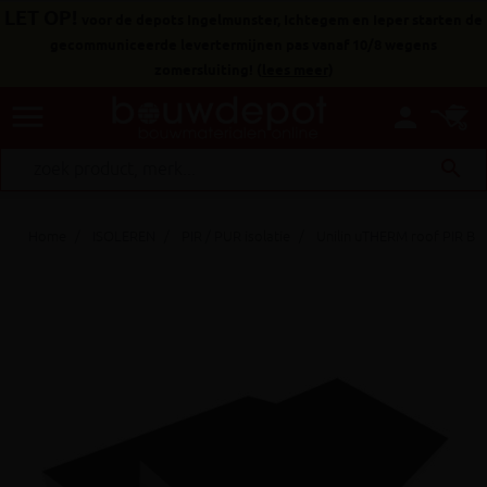
LET OP!
voor de depots Ingelmunster, Ichtegem en Ieper starten de
gecommuniceerde levertermijnen pas vanaf 10/8 wegens
zomersluiting!
(
lees meer
)
menu
person
search
Home
ISOLEREN
PIR / PUR isolatie
Unilin uTHERM roof PIR B 