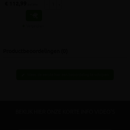
€ 112,99
-
+
incl.btw
Vergelijken
Productbeoordelingen (0)
Wees de eerste hier een beoordeling te schrijven
edit
BEKIJK HIER ONZE KORTE INFO VIDEO'S