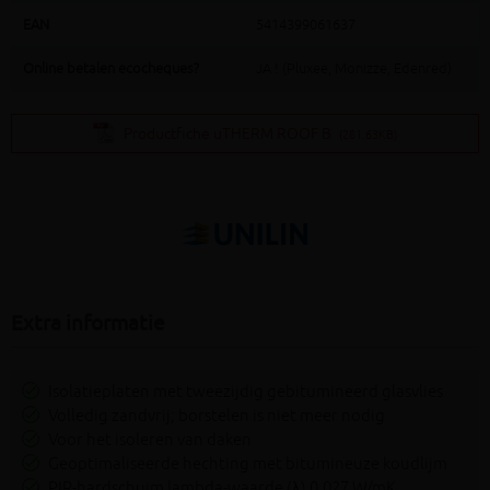
EAN
5414399061637
Online betalen ecocheques?
JA ! (Pluxee, Monizze, Edenred)
Productfiche uTHERM ROOF B
(281.63KB)
Extra informatie
Isolatieplaten met tweezijdig gebitumineerd glasvlies
Volledig zandvrij; borstelen is niet meer nodig
Voor het isoleren van daken
Geoptimaliseerde hechting met bitumineuze koudlijm
PIR-hardschuim lambda-waarde (λ) 0,027 W/mK