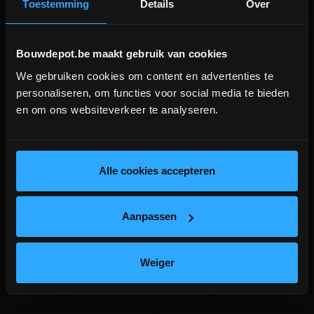
Toestemming
Details
Over
Bouwdepot.be maakt gebruik van cookies
We gebruiken cookies om content en advertenties te
DEPOT INGELMUNSTER EN
personaliseren, om functies voor social media te bieden
ICHTEGEM GESLOTEN!
en om ons websiteverkeer te analyseren.
Deksel PVC dia.250 grijs
Putdeksel PP 34x34 voor buis
depot Ingelmunster en Ichtegem zijn nog
diam.250 (geurdicht)
gesloten t.e.m. 9/8 wegens bouwverlof!
Afsluitdeksel voor over pvc
Geurdicht deksel voor buizen
lees hier meer!
Alle cookies accepteren
buizen/opzetstukken
diam.250 mm
diam.250mm
meer info
meer info
volumekorting!
Aanpassen
€ 9,74
€ 58,00
-
+
-
+
incl.btw
incl.btw
Weiger
Vergelijken
Vergelijken