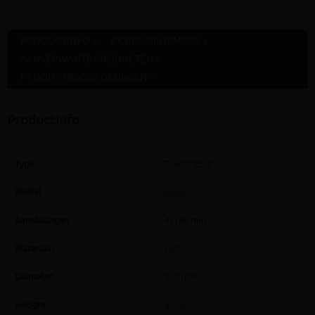
PRODUCTINFO »
EXTRA INFORMATIE »
AANVERWANTE PRODUCTEN »
PRODUCTBEOORDELINGEN »
Productinfo
Type
Toezichtput
Model
Rond
Aansluitingen
4x160 mm
Materiaal
PVC
Diameter
250 mm
Hoogte
41 cm