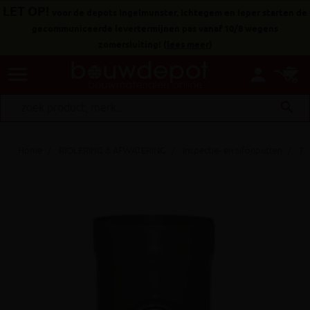
LET OP!
voor de depots Ingelmunster, Ichtegem en Ieper starten de
gecommuniceerde levertermijnen pas vanaf 10/8 wegens
zomersluiting!
(
lees meer
)
menu
person
search
Home
RIOLERING & AFWATERING
Inspectie- en sifonputten
To