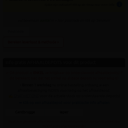
info
tijden zijn indicatief; klik op de i-knop voor meer info:
vul bovenaan
aantal
in + hier postcode en klik op 'bereken'
Bereken leverkost & methode »
Info gratis AFHAALDEPOTS voor dit product
✓ Dit product is
ENKEL
verkrijgbaar op onderstaande afhaaldepot(s) (!
dit betekent niet dat het artikel op al deze depots nu voorradig is)
•
Binnen 1 werkdag
na online bestelling ontvang je een
afhaalbevestiging INDIEN voorradig op het afhaaldepot.
✍
CHAT MET ONS
voor de actuele stock op onderstaande depot(s)
➥ Klik op een afhaaldepot voor praktische info afhalen
Gentbrugge
Ieper
Staat jouw gewenste afhaaldepot niet in bovenstaande lijst dan kan dit artikel daar
NOOIT gratis afgehaald worden