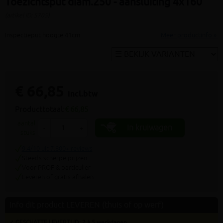
Toezichtsput diam.250 - aansluiting 4x160
(artikel ID: 5705)
Inspectieput hoogte 41cm
Meer productinfo »
€ 66,85
incl.btw
Producttotaal:
€ 66,85
aantal
In kruiwagen
-
+
stuks
9.4/10 uit 7.800+ reviews
Steeds scherpe prijzen
Voor PROF & particulier
Leveren of gratis afhalen
Info dit product LEVEREN (thuis of op werf)
✓ GESCHATTE LEVERTIJD: 2 à 5 werkdagen