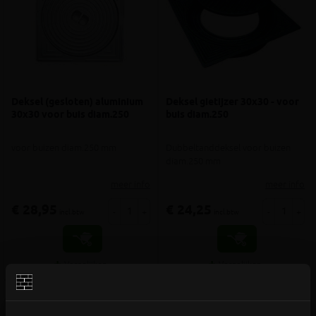
Deksel (gesloten) aluminium
Deksel gietijzer 30x30 - voor
30x30 voor buis diam.250
buis diam.250
voor buizen diam.250 mm
Dubbeltanddeksel voor buizen
diam.250 mm
meer info
meer info
€ 28,95
€ 24,25
-
+
-
+
incl.btw
incl.btw
Vergelijken
Vergelijken