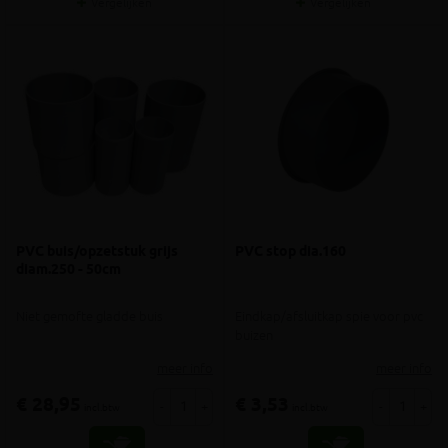
Vergelijken
Vergelijken
PVC buis/opzetstuk grijs
PVC stop dia.160
diam.250 - 50cm
Niet gemofte gladde buis
Eindkap/afsluitkap spie voor pvc
buizen
meer info
meer info
€ 28,95
€ 3,53
-
+
-
+
incl.btw
incl.btw