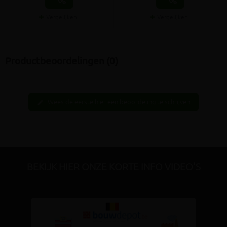
Vergelijken
Vergelijken
Productbeoordelingen (0)
Wees de eerste hier een beoordeling te schrijven
edit
BEKIJK HIER ONZE KORTE INFO VIDEO'S