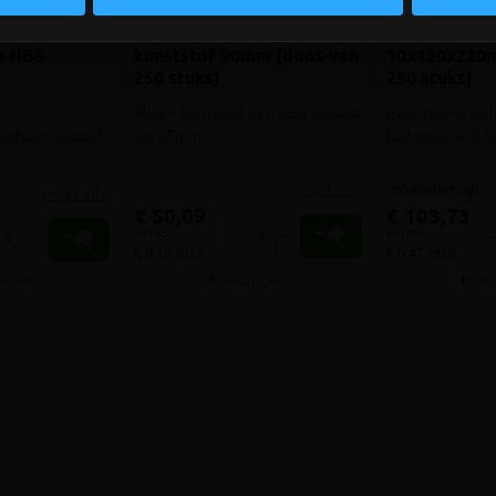
U
Isolatieplug + nagel in
Isolfix isola
m NBS
kunststof 90mm (doos van
10x120x220m
250 stuks)
250 stuks)
Plug + kunststof pen voor isolatie
Bevestiging isol
schuim, pistool
tot 65mm*
luchtspouw 3-5
meer info
volumekorting!
meer info
€ 50,09
€ 103,73
incl.btw
incl.btw
-
+
-
+
€ 0,19 /stuk
€ 0,47 /stuk
elijken
Vergelijken
Ver