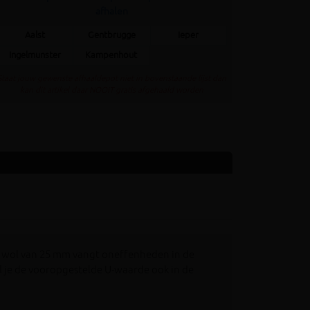
afhalen
Aalst
Gentbrugge
Ieper
Ingelmunster
Kampenhout
Staat jouw gewenste afhaaldepot niet in bovenstaande lijst dan
kan dit artikel daar NOOIT gratis afgehaald worden
e wol van 25 mm vangt oneffenheden in de
 je de vooropgestelde U-waarde ook in de