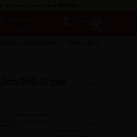
af 10/8 wegens zomersluiting!
(
lees meer
)
person
utline
Info & contact
INCL. BTW
€ EXCL. BTW
VLOER- & TEGELWERKEN
TERRAS & TUIN
2,5cm/Rd2.45 (pak
Vergelijken
Meer productinfo »
9.4/10 uit 7.800+ reviews
Steeds scherpe prijzen