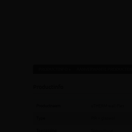
PRODUCTINFO »
AANVERWANTE PRODUCTEN
Productinfo
Productnaam
uTHERM wall Flex
Type
PIR + glaswol
Toepassing
Spouwmuur