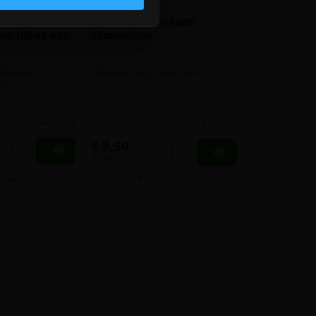
tieplug SB NT
Kip 344-75 alu-tape
m (doos van
75mmx50m
atie 6cm +
Standaard aluminium tape
cm
meer info
meer info
€ 9,50
+
-
+
incl.btw
gelijken
Vergelijken