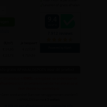
Voor PROF & particulier
Leveren of gratis afhalen
+
9.4
wagen
Out of 10
enhulp
7.912 reviews
(€/m²)
je bespaart
Powered by Kiyoh
€ 24,80
€ 227,99
€ 23,75
€ 759,95
Info gratis AFHAALDEPOTS voor dit product
✓ Dit product is
ENKEL
verkrijgbaar op onderstaande
afhaaldepot(s) (! dit betekent niet dat het artikel op al
deze depots nu voorradig is)
• Geen stockartikel (kan niet teruggenomen worden!)
• AFHALEN kan na
± 3 weken
➥ Klik op een afhaaldepot voor praktische info