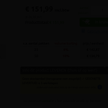
Volgende
€ 151,99
aantal
incl.btw
-
pakken
(€ 26,39 /m²)
In krui
Producttotaal:
€ 151,99
Gebruik rek
v.a. aantal pakken
volume korting
prijs / eenheid
25
6%
€ 142,87
50
10%
€ 136,79
Info dit product LEVEREN (thuis of op werf)
Geen stockartikel (terugname niet mogelijk!) ✓ GESCHATTE
LEVERTIJD: ± 5 werkdagen
info
tijden zijn indicatief; klik op de i-knop voor meer info:
vul bovenaan
aantal
in + hier postcode en klik op 'bereken'