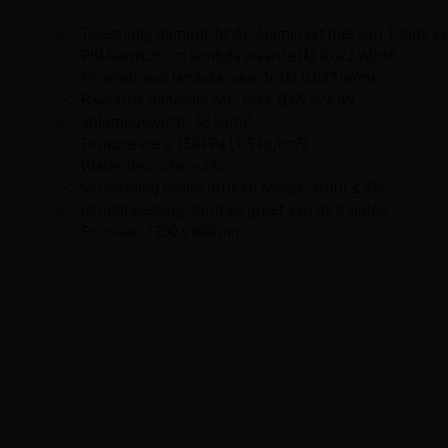
Tweezijdig dampdicht ALU-laminaat met aan 1 zijde 
PIR-hardschuim lambda waarde (λ) 0,022 W/mK
Minerale wol lambda waarde (λ) 0,037 W/mK
R-waarde minerale wol: max. 0,65 m²K/W
Volumegewicht: 32 kg/m³
Druksterkte ≥ 150 kPa (1,5 kg/cm²)
Waterabsorptie < 2%
Vervorming onder druk en temperatuur ≤ 5%
Randafwerking: tand en groef aan de 4 zijden
Formaat: 1200 x 600 mm