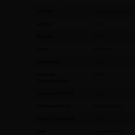
Kenmerk
Alu & wol cachering
Lengte
1,2 m
Breedte
60 cm
Dikte
4+2,5 cm
Oppervlakte
0,72 m²
λ-waarde
0,022
(Lambda=W/mk)
Rd-waarde (m²K/W)
2.45
Verkoopseenheid
Pak van 8 platen
Totaal m² in een pak
5,76 m²
EAN
5414399019607