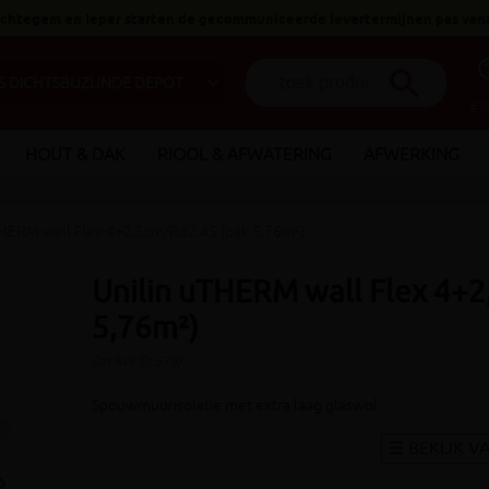
 Ichtegem en Ieper starten de gecommuniceerde levertermijnen pas van
help_o
search
€ 
HOUT & DAK
RIOOL & AFWATERING
AFWERKING
HERM wall Flex 4+2,5cm/Rd2.45 (pak 5,76m²)
Unilin uTHERM wall Flex 4+
5,76m²)
(artikel ID: 579)
Spouwmuurisolatie met extra laag glaswol
_arrow_right