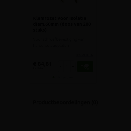
Klemrozet voor isolatie
diam.60mm (doos van 200
stuks)
Voor schroefbevestiging van
harde isolatieplaten
meer info
€ 84,81
-
+
incl.btw
Vergelijken
Productbeoordelingen (0)