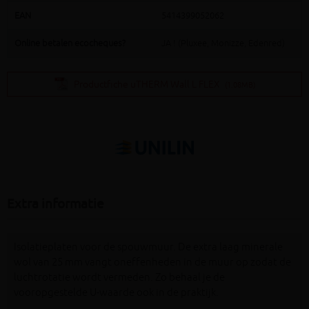
EAN
5414399052062
Online betalen ecocheques?
JA ! (Pluxee, Monizze, Edenred)
Productfiche uTHERM Wall L FLEX
(1.08MB)
Extra informatie
Isolatieplaten voor de spouwmuur. De extra laag minerale
wol van 25 mm vangt oneffenheden in de muur op zodat de
luchtrotatie wordt vermeden. Zo behaal je de
vooropgestelde U-waarde ook in de praktijk.