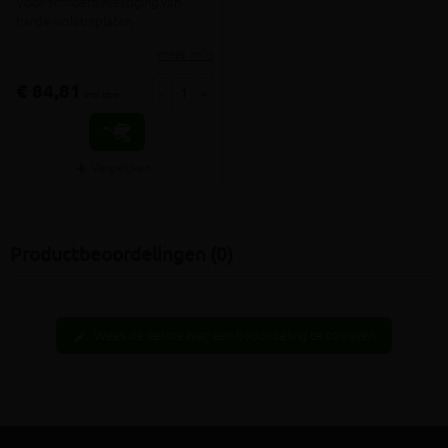
Voor schroefbevestiging van
harde isolatieplaten
meer info
€ 84,81
-
+
incl.btw
Vergelijken
Productbeoordelingen (0)
Wees de eerste hier een beoordeling te schrijven
edit