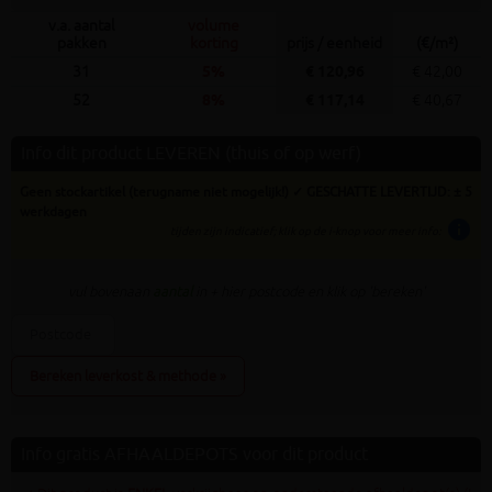
v.a. aantal
volume
pakken
korting
prijs / eenheid
(€/m²)
31
5%
€ 120,96
€ 42,00
52
8%
€ 117,14
€ 40,67
Info dit product LEVEREN (thuis of op werf)
Geen stockartikel (terugname niet mogelijk!) ✓ GESCHATTE LEVERTIJD: ± 5
werkdagen
info
tijden zijn indicatief; klik op de i-knop voor meer info:
vul bovenaan
aantal
in + hier postcode en klik op 'bereken'
Bereken leverkost & methode »
Info gratis AFHAALDEPOTS voor dit product