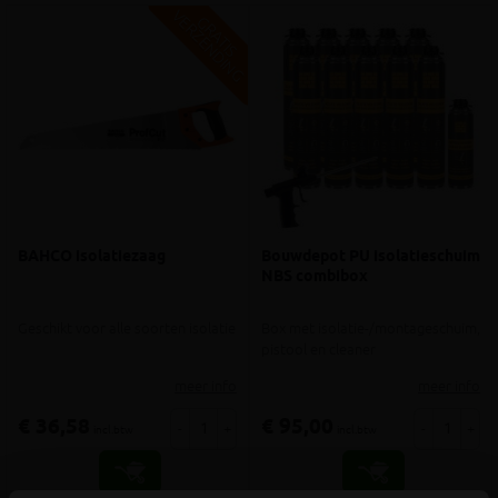
V
G
G
R
A
T
I
S
E
R
Z
E
N
D
I
N
BAHCO isolatiezaag
Bouwdepot PU isolatieschuim
NBS combibox
Geschikt voor alle soorten isolatie
Box met isolatie-/montageschuim,
pistool en cleaner
meer info
meer info
€ 36,58
€ 95,00
-
+
-
+
incl.btw
incl.btw