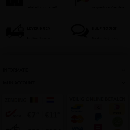
Je betaalt nooit te veel!
Verspreid over Vlaanderen
LEVERINGEN
HULP NODIG?
België en Nederland
Stel dan hier je vraag

INFORMATIE

MIJN ACCOUNT