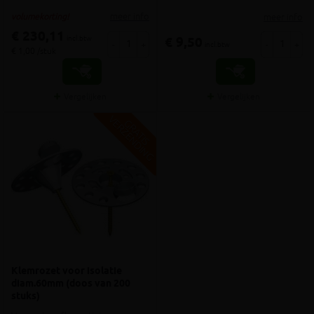
meer info
meer info
volumekorting!
€ 230,11
incl.btw
€ 9,50
-
+
-
+
incl.btw
€ 1,00 /stuk
Vergelijken
Vergelijken
V
G
G
R
A
T
I
S
E
R
Z
E
N
D
I
N
Klemrozet voor isolatie
diam.60mm (doos van 200
stuks)