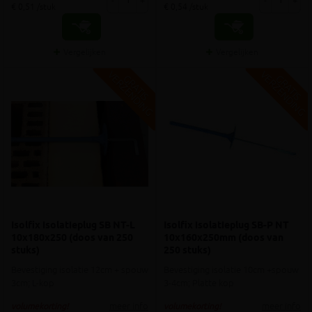
-
+
-
+
€ 0,51 /stuk
€ 0,54 /stuk
Vergelijken
Vergelijken
V
G
V
G
G
R
A
T
I
S
E
R
Z
E
N
D
I
N
G
R
A
T
I
S
E
R
Z
E
N
D
I
N
Isolfix isolatieplug SB NT-L
Isolfix isolatieplug SB-P NT
10x180x250 (doos van 250
10x160x250mm (doos van
stuks)
250 stuks)
Bevestiging isolatie 12cm + spouw
Bevestiging isolatie 10cm +spouw
3cm; L-kop
3-4cm; Platte kop
meer info
meer info
volumekorting!
volumekorting!