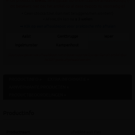
✓ Dit product is
ENKEL
verkrijgbaar op onderstaande afhaaldepot(s) (!
dit betekent niet dat het artikel op al deze depots nu voorradig is)
• Geen stockartikel (kan niet teruggenomen worden!)
• AFHALEN kan na
± 3 weken
➥ Klik op een afhaaldepot voor praktische info afhalen
Aalst
Gentbrugge
Ieper
Ingelmunster
Kampenhout
Staat jouw gewenste afhaaldepot niet in bovenstaande lijst dan kan dit artikel daar
NOOIT gratis afgehaald worden
PRODUCTINFO »
EXTRA INFORMATIE »
AANVERWANTE PRODUCTEN »
PRODUCTBEOORDELINGEN »
Productinfo
Productnaam
uTHERM wall Flex