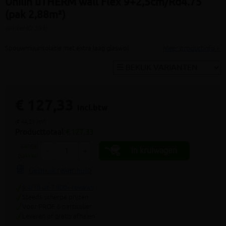
Unilin uTHERM wall Flex 9+2,5cm/Rd4.75
(pak 2,88m²)
(artikel ID: 584)
Spouwmuurisolatie met extra laag glaswol
Meer productinfo »
€ 127,33
incl.btw
(€ 44,21 /m²)
Producttotaal:
€ 127,33
aantal
In kruiwagen
-
+
pakken
Gebruik rekenhulp
9.4/10 uit 7.800+ reviews
Steeds scherpe prijzen
Voor PROF & particulier
Leveren of gratis afhalen