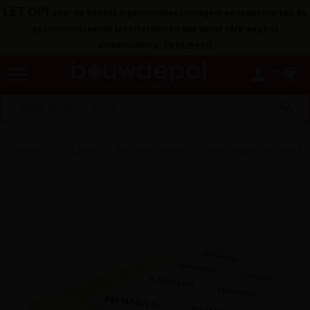
LET OP!
voor de depots Ingelmunster, Ichtegem en Ieper starten de
gecommuniceerde levertermijnen pas vanaf 10/8 wegens
zomersluiting!
(
lees meer
)
menu
person
search
Home
ISOLEREN
PIR / PUR isolatie
Unilin uTHERM wall Flex 9+