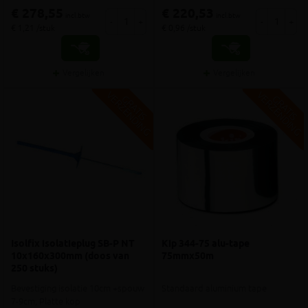
€ 278,55
€ 220,53
incl.btw
incl.btw
-
+
-
+
€ 1,21 /stuk
€ 0,96 /stuk
Vergelijken
Vergelijken
V
G
V
G
G
R
A
T
I
S
E
R
Z
E
N
D
I
N
G
R
A
T
I
S
E
R
Z
E
N
D
I
N
Isolfix isolatieplug SB-P NT
Kip 344-75 alu-tape
10x160x300mm (doos van
75mmx50m
250 stuks)
Bevestiging isolatie 10cm +spouw
Standaard aluminium tape
7-9cm; Platte kop