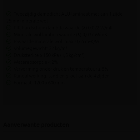
Tweezijdig dampdicht ALU-laminaat met aan 1 zijde
25mm minerale wol
PIR-hardschuim lambda waarde (λ) 0,022 W/mK
Minerale wol lambda waarde (λ) 0,037 W/mK
R-waarde minerale wol: max. 0,65 m²K/W
Volumegewicht: 32 kg/m³
Druksterkte ≥ 150 kPa (1,5 kg/cm²)
Waterabsorptie < 2%
Vervorming onder druk en temperatuur ≤ 5%
Randafwerking: tand en groef aan de 4 zijden
Formaat: 1200 x 600 mm
Aanverwante producten