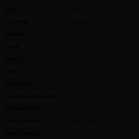
Type
PIR + glaswol
Toepassing
Spouwmuur
Kenmerk
Alu & wol cachering
Lengte
1,2 m
Breedte
60 cm
Dikte
9+2,5 cm
Oppervlakte
0,72 m²
λ-waarde (Lambda=W/mk)
0,022
Rd-waarde (m²K/W)
4.75
Verkoopseenheid
Pak van 4 platen
Totaal m² in een pak
2,88 m²