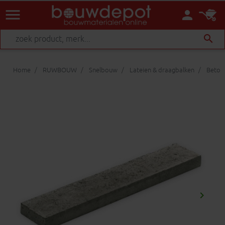
menu
person
search
Home
RUWBOUW
Snelbouw
Lateien & draagbalken
Betonl
keyboard_arrow_right
Volgen