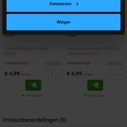
Aanpassen
Weiger
1 review
Beton C20/25 in plastiek zak
Metselmortel in plastiek zak
25KG
25KG
Kant-en-klare betonmortel
Kant-en-klare professionele M5
C20/25
metselmortel 355N
meer info
meer info
volumekorting!
volumekorting!
€ 4,99
€ 4,99
-
+
-
+
incl.btw
incl.btw
Vergelijken
Vergelijken
Productbeoordelingen (0)