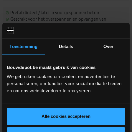
Prefab linteel / latei in voorgespannen beton
Geschikt voor het overspannen en opvangen van
metselwerk boven deur- of raamopeningen
Minimale opleg van 20cm langs beide kanten te
respecteren
Goede hechting van metselwerk of aangebrachte beton
Toestemming
Details
Over
Bouwdepot.be maakt gebruik van cookies
We gebruiken cookies om content en advertenties te
Aanverwante producten
personaliseren, om functies voor social media te bieden
en om ons websiteverkeer te analyseren.
Alle cookies accepteren