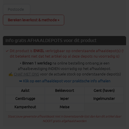
Bereken leverkost & methode »
Info gratis AFHAALDEPOTS voor dit product
✓ Dit product is
ENKEL
verkrijgbaar op onderstaande afhaaldepot(s) (!
dit betekent niet dat het artikel op al deze depots nu voorradig is)
•
Binnen 1 werkdag
na online bestelling ontvang je een
afhaalbevestiging INDIEN voorradig op het afhaaldepot.
✍
CHAT MET ONS
voor de actuele stock op onderstaande depot(s)
➥ Klik op een afhaaldepot voor praktische info afhalen
Aalst
Bekkevoort
Gent (haven)
Gentbrugge
Ieper
Ingelmunster
Kampenhout
Meise
Staat jouw gewenste afhaaldepot niet in bovenstaande lijst dan kan dit artikel daar
NOOIT gratis afgehaald worden