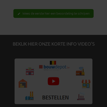
Wees de eerste hier een beoordeling te schrijven
edit
BEKIJK HIER ONZE KORTE INFO VIDEO'S