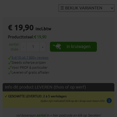
€ 19,90
incl.btw
Producttotaal:
€ 19,90
aantal
In kruiwagen
-
+
stuks
9.4/10 uit 7.800+ reviews
Steeds scherpe prijzen
Voor PROF & particulier
Leveren of gratis afhalen
Info dit product LEVEREN (thuis of op werf)
✓ GESCHATTE LEVERTIJD: 2 à 5 werkdagen
info
tijden zijn indicatief; klik op de i-knop voor meer info:
vul bovenaan
aantal
in + hier postcode en klik op 'bereken'