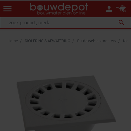
menu
person
search
Home
RIOLERING & AFWATERING
Putdeksels en roosters
Klok