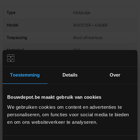
Type
Klokputje
Model
ROOSTER + KADER
Toepassing
Riool afvoerbuis
Materiaal
PVC
Kenmerk
Rooster
Toestemming
Details
Over
Diameter uitlaat (mm)
50
Buitenmaat kader (mm)
150x150
Bouwdepot.be maakt gebruik van cookies
Belastingsklasse
Fiets & moto
We gebruiken cookies om content en advertenties te
EAN
3309030425751
personaliseren, om functies voor social media te bieden
en om ons websiteverkeer te analyseren.
Extra informatie