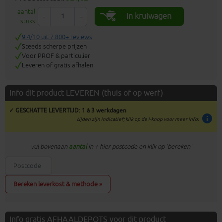
aantal
In kruiwagen
-
+
stuks
9.4/10 uit 7.800+ reviews
Steeds scherpe prijzen
Voor PROF & particulier
Leveren of gratis afhalen
Info dit product LEVEREN (thuis of op werf)
✓ GESCHATTE LEVERTIJD: 1 à 3 werkdagen
info
tijden zijn indicatief; klik op de i-knop voor meer info:
vul bovenaan
aantal
in + hier postcode en klik op 'bereken'
Bereken leverkost & methode »
Info gratis AFHAALDEPOTS voor dit product