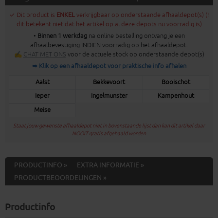
✓ Dit product is
ENKEL
verkrijgbaar op onderstaande afhaaldepot(s) (!
dit betekent niet dat het artikel op al deze depots nu voorradig is)
•
Binnen 1 werkdag
na online bestelling ontvang je een
afhaalbevestiging INDIEN voorradig op het afhaaldepot.
✍
CHAT MET ONS
voor de actuele stock op onderstaande depot(s)
➥ Klik op een afhaaldepot voor praktische info afhalen
Aalst
Bekkevoort
Booischot
Ieper
Ingelmunster
Kampenhout
Meise
Staat jouw gewenste afhaaldepot niet in bovenstaande lijst dan kan dit artikel daar
NOOIT gratis afgehaald worden
PRODUCTINFO »
EXTRA INFORMATIE »
PRODUCTBEOORDELINGEN »
Productinfo