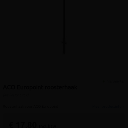
Vergelijken
ACO Europoint roosterhaak
(artikel ID: 5954)
Roosterhaak voor ACO Europoint
Meer productinfo »
€ 17,80
incl.btw