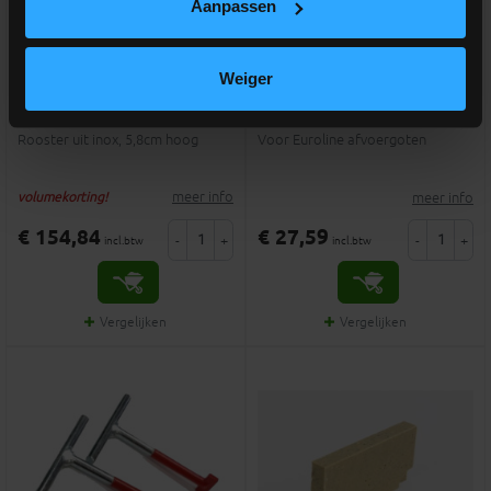
Aanpassen
ACO Euroline 60 INOX
ACO
Weiger
lengtestaafrooster
geurafsluiter/bladvanger 2-
delig
Rooster uit inox, 5,8cm hoog
Voor Euroline afvoergoten
meer info
meer info
volumekorting!
€ 154,84
€ 27,59
-
+
-
+
incl.btw
incl.btw
Vergelijken
Vergelijken