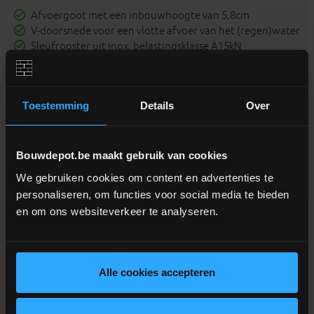
Afvoergoot met een inbouwhoogte van 5,8cm
V-doorsnede voor een vlotte afvoer van het (regen)water
Sleufrooster uit inox, belastingsklasse A15kN
Sleufrooster zit schroefvrij verankerd op de goot
De afloop kan zowel links als rechts geplaatst worden
Diameter uitloop: 110 mm
Toestemming
Details
Over
Bouwdepot.be maakt gebruik van cookies
Aanverwante producten
We gebruiken cookies om content en advertenties te
personaliseren, om functies voor social media te bieden
en om ons websiteverkeer te analyseren.
Alle cookies accepteren