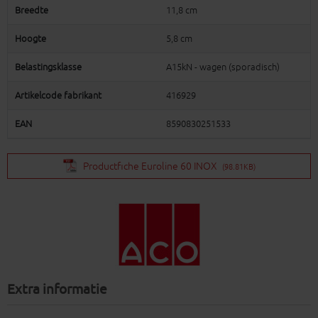
Breedte
11,8 cm
Hoogte
5,8 cm
Belastingsklasse
A15kN - wagen (sporadisch)
Artikelcode fabrikant
416929
EAN
8590830251533
Productfiche Euroline 60 INOX
(98.81KB)
Extra informatie