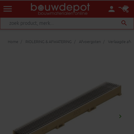
menu
person
search
Home
RIOLERING & AFWATERING
Afvoergoten
Verlaagde afv
keyboard_arrow_right
Volgen