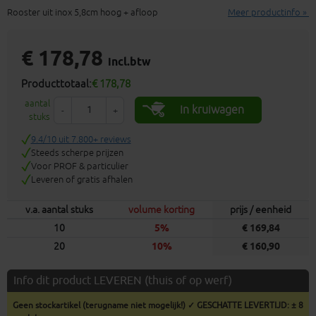
Rooster uit inox 5,8cm hoog + afloop
Meer productinfo »
€ 178,78
incl.btw
Producttotaal:
€ 178,78
aantal
In kruiwagen
-
+
stuks
9.4/10 uit 7.800+ reviews
Steeds scherpe prijzen
Voor PROF & particulier
Leveren of gratis afhalen
v.a. aantal stuks
volume korting
prijs / eenheid
10
5%
€ 169,84
20
10%
€ 160,90
Info dit product LEVEREN (thuis of op werf)
Geen stockartikel (terugname niet mogelijk!) ✓ GESCHATTE LEVERTIJD: ± 8