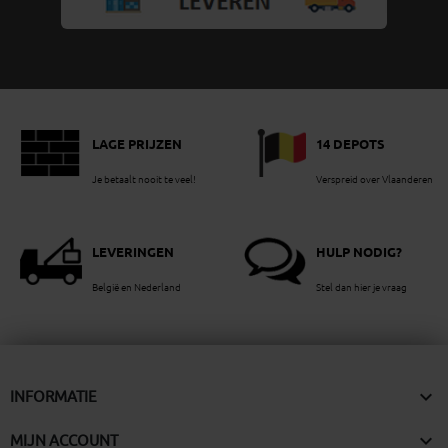
LAGE PRIJZEN
14 DEPOTS
Je betaalt nooit te veel!
Verspreid over Vlaanderen
LEVERINGEN
HULP NODIG?
België en Nederland
Stel dan hier je vraag

INFORMATIE

MIJN ACCOUNT