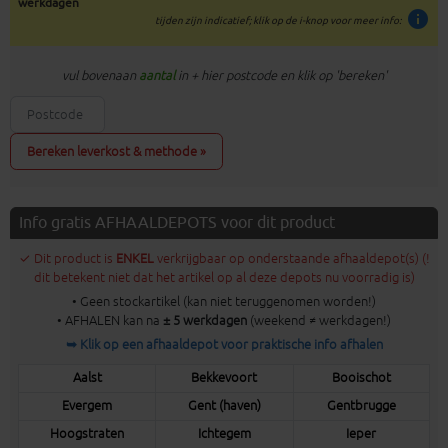
werkdagen
info
tijden zijn indicatief; klik op de i-knop voor meer info:
vul bovenaan
aantal
in + hier postcode en klik op 'bereken'
Bereken leverkost & methode »
Info gratis AFHAALDEPOTS voor dit product
✓ Dit product is
ENKEL
verkrijgbaar op onderstaande afhaaldepot(s) (!
dit betekent niet dat het artikel op al deze depots nu voorradig is)
• Geen stockartikel (kan niet teruggenomen worden!)
• AFHALEN kan na
± 5 werkdagen
(weekend ≠ werkdagen!)
➥ Klik op een afhaaldepot voor praktische info afhalen
Aalst
Bekkevoort
Booischot
Evergem
Gent (haven)
Gentbrugge
Hoogstraten
Ichtegem
Ieper