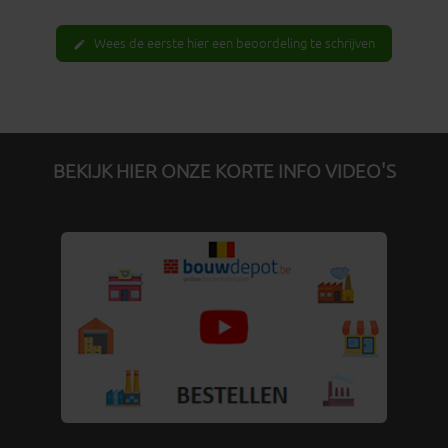
Wees de eerste hier een beoordeling te schrijven
edit
BEKIJK HIER ONZE KORTE INFO VIDEO'S