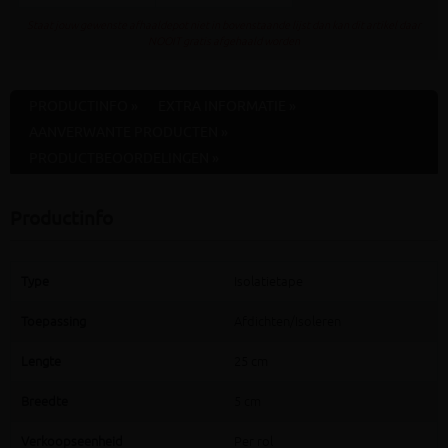
Staat jouw gewenste afhaaldepot niet in bovenstaande lijst dan kan dit artikel daar
NOOIT gratis afgehaald worden
PRODUCTINFO »
EXTRA INFORMATIE »
AANVERWANTE PRODUCTEN »
PRODUCTBEOORDELINGEN »
Productinfo
Type
Isolatietape
Toepassing
Afdichten/Isoleren
Lengte
25 cm
Breedte
5 cm
Verkoopseenheid
Per rol