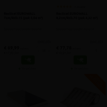
1 review
Recticel EUROWALL
Recticel EUROWALL
7cm/Rd3.15 (pak 5,04 m²)
8,2cm/Rd3.70 (pak 4,32 m²)
Spouwmuur/zolder-isolatie
Spouwmuur/zolder-isolatie
meer info
meer info
€ 89,99
€ 77,78
incl.btw
incl.btw
-
+
-
+
€ 17,85 /m²
€ 18,01 /m²
Vergelijken
Vergelijken
V
G
G
R
A
T
I
S
E
R
Z
E
N
D
I
N