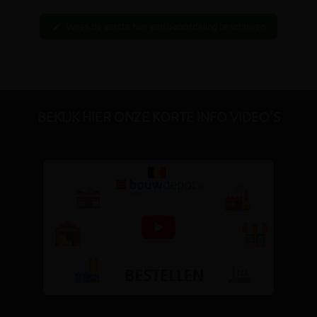
Wees de eerste hier een beoordeling te schrijven
edit
BEKIJK HIER ONZE KORTE INFO VIDEO'S