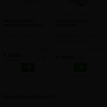
1 review
Recticel EUROWALL
Recticel RECTITAPE
9,5cm/Rd4.30 (pak 3,6m²)
25mx300mm
Spouwmuur op zolder
Zelfklevende hoek-isolatietape
voor Recticel isolatieplaten
meer info
meer info
€ 73,66
incl.btw
€ 169,80
-
+
-
+
incl.btw
€ 20,46 /m²
Vergelijken
Vergelijken
Productbeoordelingen (0)