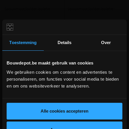
Spouwmuur/zolder-isolatie
Spouwmuur/zolder-isolatie
meer info
meer info
€ 64,21
€ 71,29
incl.btw
incl.btw
-
+
-
+
€ 29,73 /m²
€ 33,01 /m²
Toestemming
Details
Over
Vergelijken
Vergelijken
Bouwdepot.be maakt gebruik van cookies
We gebruiken cookies om content en advertenties te
DEPOT INGELMUNSTER EN
personaliseren, om functies voor social media te bieden
ICHTEGEM GESLOTEN!
en om ons websiteverkeer te analyseren.
depot Ingelmunster en Ichtegem zijn nog
gesloten t.e.m. 9/8 wegens bouwverlof!
lees hier meer!
Alle cookies accepteren
Recticel EUROWALL
Recticel EUROWALL