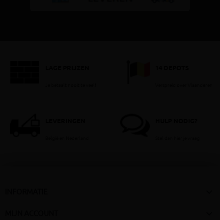
LAGE PRIJZEN
14 DEPOTS
Je betaalt nooit te veel!
Verspreid over Vlaanderen
LEVERINGEN
HULP NODIG?
België en Nederland
Stel dan hier je vraag

INFORMATIE

MIJN ACCOUNT