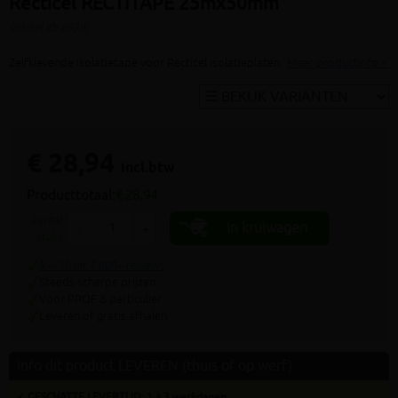
Recticel RECTITAPE 25mx50mm
(artikel ID: 6039)
Zelfklevende isolatietape voor Recticel isolatieplaten
Meer productinfo »
€ 28,94
incl.btw
Producttotaal:
€ 28,94
aantal
In kruiwagen
-
+
stuks
9.4/10 uit 7.800+ reviews
Steeds scherpe prijzen
Voor PROF & particulier
Leveren of gratis afhalen
Info dit product LEVEREN (thuis of op werf)
✓ GESCHATTE LEVERTIJD: 1 à 3 werkdagen