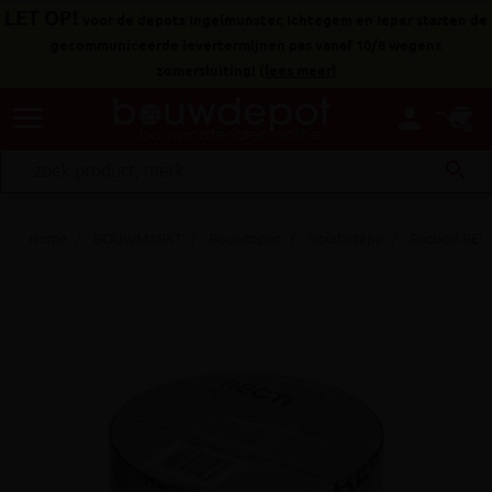
LET OP!
voor de depots Ingelmunster, Ichtegem en Ieper starten de
gecommuniceerde levertermijnen pas vanaf 10/8 wegens
zomersluiting!
(
lees meer
)
menu
person
search
Home
BOUWMARKT
Bouwtapes
Isolatietape
Recticel RE