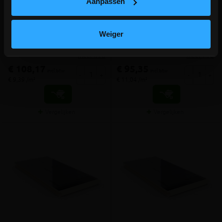
Aanpassen
3cm/Rd1.35 (pak 11,52 m²)
4cm/Rd1.8 (pak 8,64 m²)
Spouwmuur/zolder-isolatie
Spouwmuur/zolder-isolatie
Weiger
meer info
meer info
€ 108,17
€ 95,35
incl.btw
incl.btw
-
+
-
+
€ 9,39 /m²
€ 11,04 /m²
Vergelijken
Vergelijken