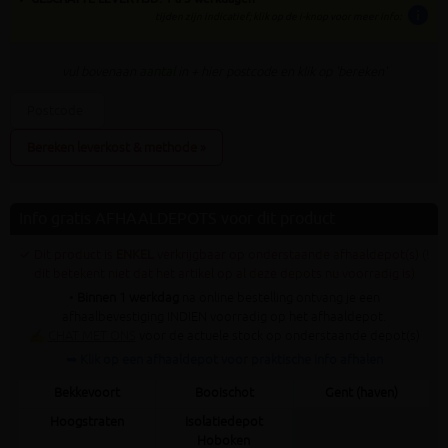
info
tijden zijn indicatief; klik op de i-knop voor meer info:
vul bovenaan
aantal
in + hier postcode en klik op 'bereken'
Bereken leverkost & methode »
Info gratis AFHAALDEPOTS voor dit product
✓ Dit product is
ENKEL
verkrijgbaar op onderstaande afhaaldepot(s) (!
dit betekent niet dat het artikel op al deze depots nu voorradig is)
•
Binnen 1 werkdag
na online bestelling ontvang je een
afhaalbevestiging INDIEN voorradig op het afhaaldepot.
✍
CHAT MET ONS
voor de actuele stock op onderstaande depot(s)
➥ Klik op een afhaaldepot voor praktische info afhalen
Bekkevoort
Booischot
Gent (haven)
Hoogstraten
Isolatiedepot
Hoboken