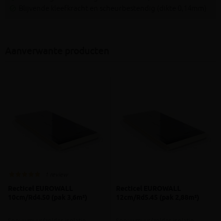
Blijvende kleefkracht en scheurbestendig (dikte 0,14mm)
Aanverwante producten
1 review
Recticel EUROWALL
Recticel EUROWALL
10cm/Rd4.50 (pak 3,6m²)
12cm/Rd5.45 (pak 2,88m²)
Spouwmuur/zolder-isolatie
Spouwmuur/zolder-isolatie