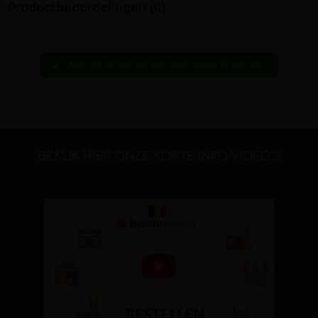
Productbeoordelingen (0)
Wees de eerste hier een beoordeling te schrijven
edit
BEKIJK HIER ONZE KORTE INFO VIDEO'S