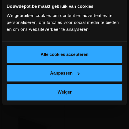
Bouwdepot.be maakt gebruik van cookies
We gebruiken cookies om content en advertenties te
DEPOT INGELMUNSTER EN
personaliseren, om functies voor social media te bieden
ICHTEGEM GESLOTEN!
1 review
en om ons websiteverkeer te analyseren.
Inspectieput PVC 30x30
Rooster vierkant voor
depot Ingelmunster en Ichtegem zijn nog
inspectieput PVC 30x30
gesloten t.e.m. 9/8 wegens bouwverlof!
Nazichtsput aansluiting
PVC rooster voor inspectieput
lees hier meer!
Alle cookies accepteren
diam.75/90/100/125/140
30x30
meer info
meer info
Aanpassen
€ 12,30
€ 12,49
-
+
-
+
incl.btw
incl.btw
Weiger
Vergelijken
Vergelijken