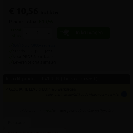
€ 10,56
incl.btw
Producttotaal:
€ 10,56
aantal
In kruiwagen
-
+
stuks
9.4/10 uit 7.800+ reviews
Steeds scherpe prijzen
Voor PROF & particulier
Leveren of gratis afhalen
Info dit product LEVEREN (thuis of op werf)
✓ GESCHATTE LEVERTIJD: 1 à 3 werkdagen
info
tijden zijn indicatief; klik op de i-knop voor meer info:
vul bovenaan
aantal
in + hier postcode en klik op 'bereken'