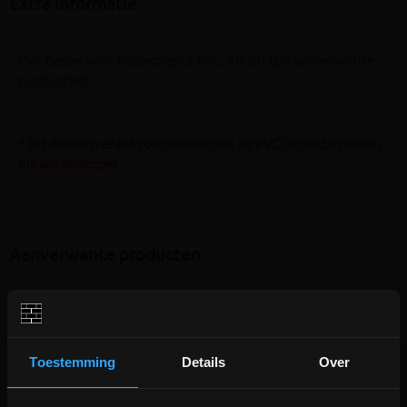
Extra informatie
PVC deksel voor inspectieput PVC 30x30* (zie aanverwante
producten).
* Dit deksel is enkel compatibel met de PVC inspectieputten
die wij verkopen.
Aanverwante producten
Toestemming
Details
Over