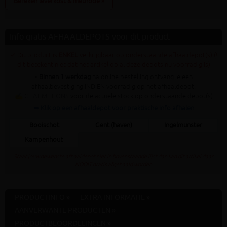
Bereken leverkost & methode »
Info gratis AFHAALDEPOTS voor dit product
✓ Dit product is
ENKEL
verkrijgbaar op onderstaande afhaaldepot(s) (!
dit betekent niet dat het artikel op al deze depots nu voorradig is)
•
Binnen 1 werkdag
na online bestelling ontvang je een
afhaalbevestiging INDIEN voorradig op het afhaaldepot.
✍
CHAT MET ONS
voor de actuele stock op onderstaande depot(s)
➥ Klik op een afhaaldepot voor praktische info afhalen
Booischot
Gent (haven)
Ingelmunster
Kampenhout
Staat jouw gewenste afhaaldepot niet in bovenstaande lijst dan kan dit artikel daar
NOOIT gratis afgehaald worden
PRODUCTINFO »
EXTRA INFORMATIE »
AANVERWANTE PRODUCTEN »
PRODUCTBEOORDELINGEN »