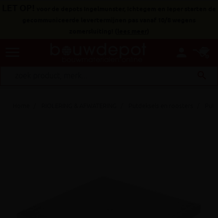
LET OP!
voor de depots Ingelmunster, Ichtegem en Ieper starten de
gecommuniceerde levertermijnen pas vanaf 10/8 wegens
zomersluiting!
(
lees meer
)
menu
person
search
Home
RIOLERING & AFWATERING
Putdeksels en roosters
Putd