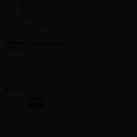
Sifonplaat voor inspectieput
PVC 30x30
Geurafsluiter inspectieput
meer info
€ 4,59
-
+
incl.btw
Vergelijken