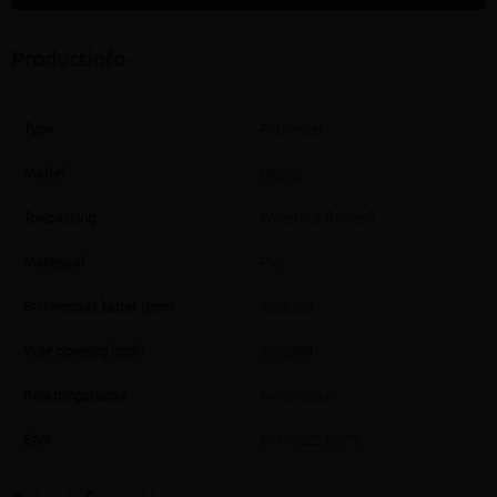
Productinfo
Type
Putdeksel
Model
Deksel
Toepassing
Waterput (buiten)
Materiaal
PVC
Buitenmaat kader (mm)
300x300
Vrije opening (mm)
300x300
Belastingsklasse
Beloopbaar
EAN
8711422230679