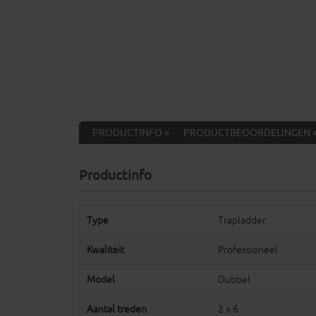
PRODUCTINFO »
PRODUCTBEOORDELINGEN 
Productinfo
Type
Trapladder
Kwaliteit
Professioneel
Model
Dubbel
Aantal treden
2 x 6