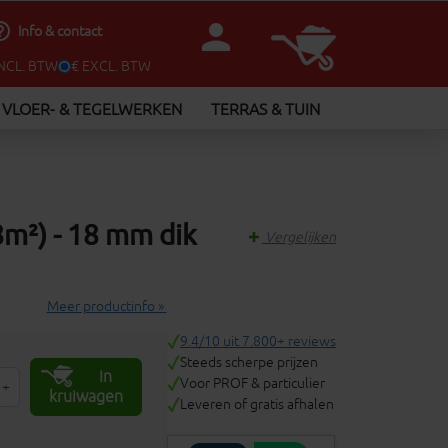
person
utline
Info & contact
INCL. BTW
€ EXCL. BTW
VLOER- & TEGELWERKEN
TERRAS & TUIN
m²) - 18 mm dik
Vergelijken
Meer productinfo »
9.4/10 uit 7.800+ reviews
Steeds scherpe prijzen
In
Voor PROF & particulier
+
kruiwagen
Leveren of gratis afhalen