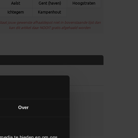
Aalst
Gent (haven)
Hoogstraten
Ichtegem
Kampenhout
Staat jouw gewenste afhaaldepot niet in bovenstaande lijst dan
kan dit artikel daar NOOIT gratis afgehaald worden
Over
 media te bieden en om ons