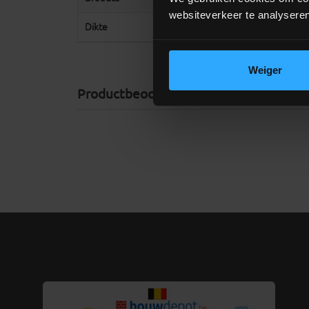
websiteverkeer te analyseren
Dikte
18 mm
Weiger
Productbeoordelingen (0)