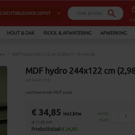
help_o
search
€ 
HOUT & DAK
RIOOL & AFWATERING
AFWERKING
ten
MDF hydro 244x122 cm (2,98m²) - 18 mm dik
MDF hydro 244x122 cm (2,98
(artikel ID: 659)
vochtwerende MDF plaat
€ 34,85
incl.btw
aantal
-
stuks
(€ 11,69 /m²)
Producttotaal:
€ 34,85