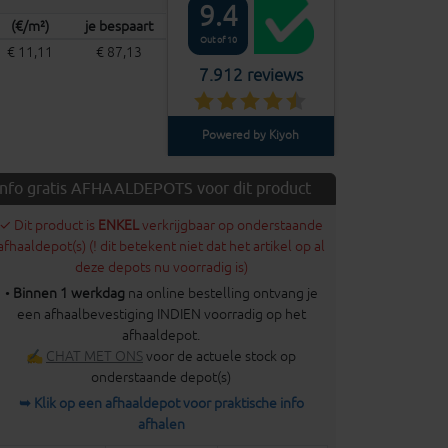
9.4
(€/m²)
je bespaart
Out of 10
€ 11,11
€ 87,13
7.912 reviews
Powered by Kiyoh
Info gratis AFHAALDEPOTS voor dit product
✓ Dit product is
ENKEL
verkrijgbaar op onderstaande
afhaaldepot(s) (! dit betekent niet dat het artikel op al
deze depots nu voorradig is)
•
Binnen 1 werkdag
na online bestelling ontvang je
een afhaalbevestiging INDIEN voorradig op het
afhaaldepot.
✍
CHAT MET ONS
voor de actuele stock op
onderstaande depot(s)
➥ Klik op een afhaaldepot voor praktische info
afhalen