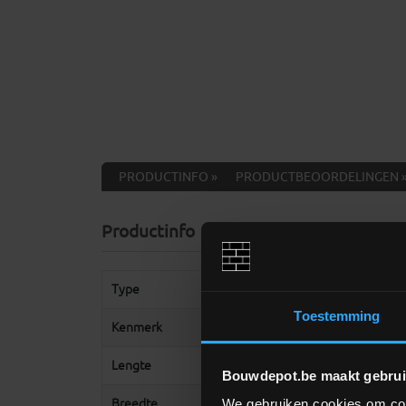
PRODUCTINFO »
PRODUCTBEOORDELINGEN 
Productinfo
Type
MDF
Toestemming
Kenmerk
Vochtbestendig
Lengte
244 cm
Bouwdepot.be maakt gebrui
Breedte
122 cm
We gebruiken cookies om cont