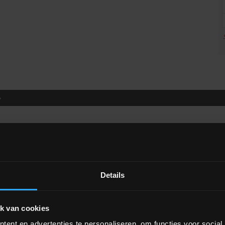
»
Extra informatie
vochtwerende MDF plaat
Details
WIJ DOEN GEEN VERZAGING VAN PLATEN
k van cookies
ent en advertenties te personaliseren, om functies voor social