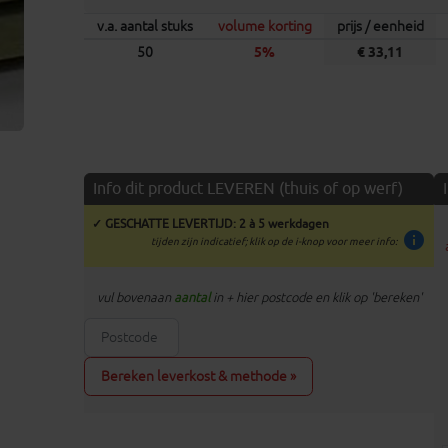
v.a. aantal stuks
volume korting
prijs / eenheid
50
5%
€ 33,11
Info dit product LEVEREN (thuis of op werf)
✓ GESCHATTE LEVERTIJD: 2 à 5 werkdagen
info
tijden zijn indicatief; klik op de i-knop voor meer info:
vul bovenaan
aantal
in + hier postcode en klik op 'bereken'
Bereken leverkost & methode »