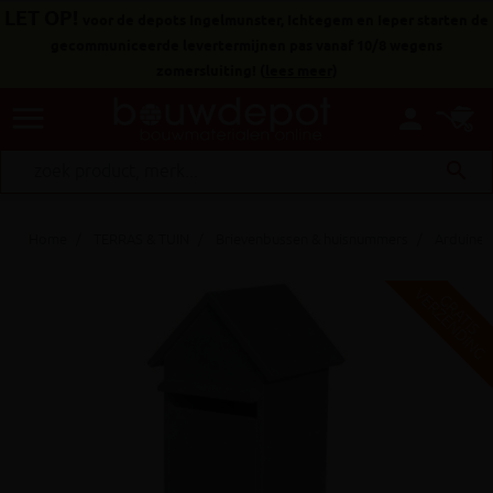
LET OP!
voor de depots Ingelmunster, Ichtegem en Ieper starten de
gecommuniceerde levertermijnen pas vanaf 10/8 wegens
zomersluiting!
(
lees meer
)
menu
person
search
Home
TERRAS & TUIN
Brievenbussen & huisnummers
Arduinen
V
G
G
R
A
T
I
S
E
R
Z
E
N
D
I
N