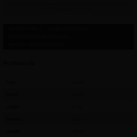
Staat jouw gewenste afhaaldepot niet in bovenstaande lijst dan kan dit artikel daar
NOOIT gratis afgehaald worden
PRODUCTINFO »
EXTRA INFORMATIE »
AANVERWANTE PRODUCTEN »
PRODUCTBEOORDELINGEN »
Productinfo
Type
Arduin
Model
Staand
Lengte
32 cm
Breedte
32 cm
Hoogte
110 cm