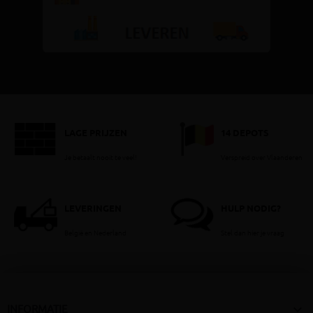
LAGE PRIJZEN
14 DEPOTS
Je betaalt nooit te veel!
Verspreid over Vlaanderen
LEVERINGEN
HULP NODIG?
België en Nederland
Stel dan hier je vraag

INFORMATIE