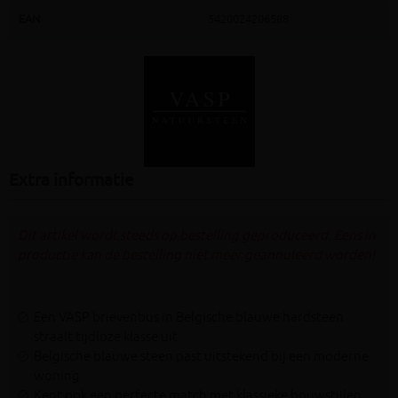
EAN
5420024206588
Extra informatie
Dit artikel wordt steeds op bestelling geproduceerd. Eens in
productie kan de bestelling niet meer geannuleerd worden!
Een VASP brievenbus in Belgische blauwe hardsteen
straalt tijdloze klasse uit
Belgische blauwe steen past uitstekend bij een moderne
woning
Kent ook een perfecte match met klassieke bouwstijlen