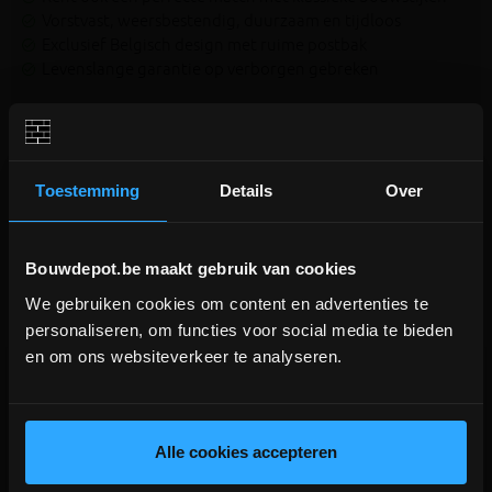
Vorstvast, weersbestendig, duurzaam en tijdloos
Exclusief Belgisch design met ruime postbak
Levenslange garantie op verborgen gebreken
Vind je een specifieke brievenbus van VASP niet terug op
onze webshop?
Contacteer ons
dan zeker, we kunnen alle
brievenbussen van VASP leveren!
Toestemming
Details
Over
Bouwdepot.be maakt gebruik van cookies
Aanverwante producten
We gebruiken cookies om content en advertenties te
DEPOT INGELMUNSTER EN
personaliseren, om functies voor social media te bieden
ICHTEGEM GESLOTEN!
en om ons websiteverkeer te analyseren.
depot Ingelmunster en Ichtegem zijn nog
gesloten t.e.m. 9/8 wegens bouwverlof!
lees hier meer!
Alle cookies accepteren