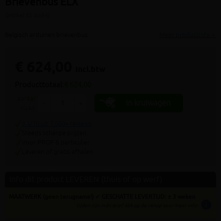
Brievenbus ELX
(artikel ID: 6684)
Belgisch arduinen brievenbus
Meer productinfo »
€ 624,00
incl.btw
Producttotaal:
€ 624,00
aantal
In kruiwagen
-
+
stuks
9.4/10 uit 7.800+ reviews
Steeds scherpe prijzen
Voor PROF & particulier
Leveren of gratis afhalen
Info dit product LEVEREN (thuis of op werf)
MAATWERK (geen terugname!) ✓ GESCHATTE LEVERTIJD: ± 3 weken
info
tijden zijn indicatief; klik op de i-knop voor meer info: