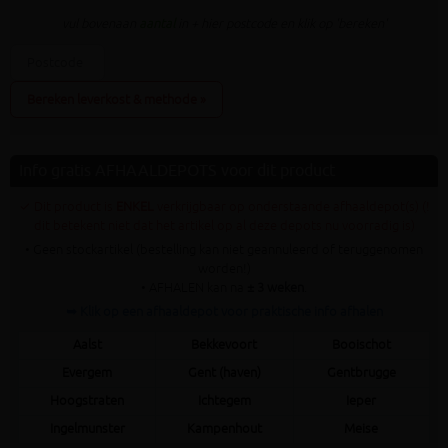
vul bovenaan
aantal
in + hier postcode en klik op 'bereken'
Bereken leverkost & methode »
Info gratis AFHAALDEPOTS voor dit product
✓ Dit product is
ENKEL
verkrijgbaar op onderstaande afhaaldepot(s) (!
dit betekent niet dat het artikel op al deze depots nu voorradig is)
• Geen stockartikel (bestelling kan niet geannuleerd of teruggenomen
worden!)
• AFHALEN kan na
± 3 weken
.
➥ Klik op een afhaaldepot voor praktische info afhalen
Aalst
Bekkevoort
Booischot
Evergem
Gent (haven)
Gentbrugge
Hoogstraten
Ichtegem
Ieper
Ingelmunster
Kampenhout
Meise