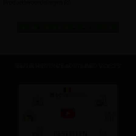
Productbeoordelingen (0)
Wees de eerste hier een beoordeling te schrijven
edit
BEKIJK HIER ONZE KORTE INFO VIDEO'S