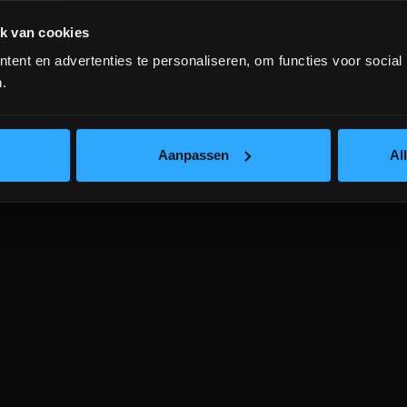
ICHTEGEM GESLOTEN!
k van cookies
ent en advertenties te personaliseren, om functies voor social
depot Ingelmunster en Ichtegem zijn nog
gesloten t.e.m. 9/8 wegens bouwverlof!
.
lees hier meer!
Aanpassen
Al