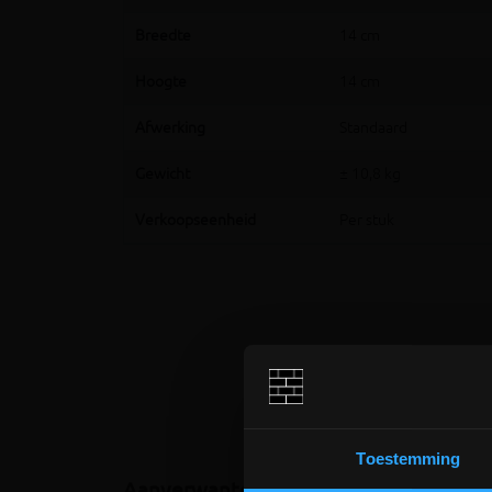
Breedte
14 cm
Hoogte
14 cm
Afwerking
Standaard
Gewicht
± 10,8 kg
Verkoopseenheid
Per stuk
Toestemming
Aanverwante producten