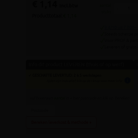
€ 1,14
Volgende
incl.btw
aantal
-
stuks
Producttotaal:
€ 1,14
9.4/10 uit 7.800+
Steeds scherpe pr
Voor PROF & parti
Leveren of gratis
Info dit product LEVEREN (thuis of op werf)
✓ GESCHATTE LEVERTIJD: 2 à 5 werkdagen
info
tijden zijn indicatief; klik op de i-knop voor meer info:
vul bovenaan
aantal
in + hier postcode en klik op 'bereken'
Bereken leverkost & methode »