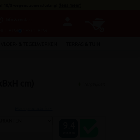
af 10/8 wegens zomersluiting!
(
lees meer
)
person
utline
Info & contact
INCL. BTW
€ EXCL. BTW
VLOER- & TEGELWERKEN
TERRAS & TUIN
xBxH cm)
Vergelijken
Meer productinfo »
9.4
Out of 10