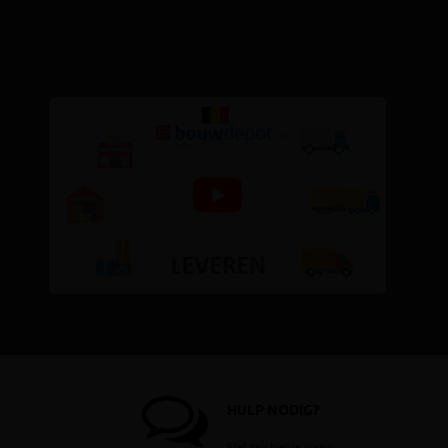
HULP NODIG?
Stel dan hier je vraag