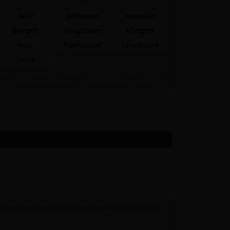
Aalst
Bekkevoort
Booischot
Evergem
Hoogstraten
Ichtegem
Ieper
Ingelmunster
Kampenhout
Meise
Staat jouw gewenste afhaaldepot niet in bovenstaande lijst dan
kan dit artikel daar NOOIT gratis afgehaald worden
ksterkte en vinden hun toepassing overal waar