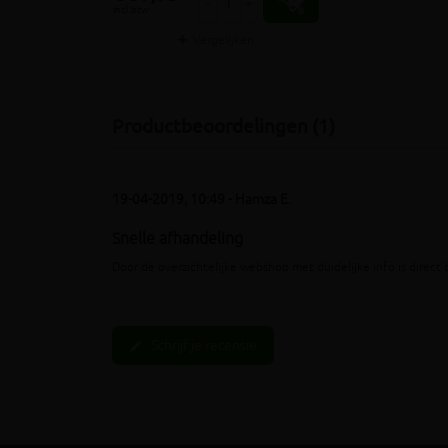
-
+
incl.btw
Vergelijken
Productbeoordelingen (1)
19-04-2019, 10:49 - Hamza E.
Snelle afhandeling
Door de overzichtelijke webshop met duidelijke info is direct
Schrijf je recensie
edit