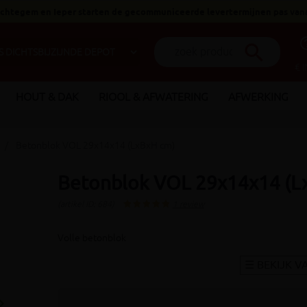
 Ichtegem en Ieper starten de gecommuniceerde levertermijnen pas van
help_o
search
€ 
HOUT & DAK
RIOOL & AFWATERING
AFWERKING
Betonblok VOL 29x14x14 (LxBxH cm)
Betonblok VOL 29x14x14 (L
(artikel ID: 684)
1 review
Volle betonblok
_arrow_right