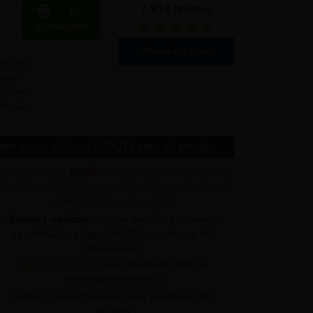
7.912 reviews
In
+
kruiwagen
Powered by Kiyoh
 reviews
ijzen
culier
 afhalen
Info gratis AFHAALDEPOTS voor dit product
✓ Dit product is
ENKEL
verkrijgbaar op onderstaande
afhaaldepot(s) (! dit betekent niet dat het artikel op al
deze depots nu voorradig is)
•
Binnen 1 werkdag
na online bestelling ontvang je
een afhaalbevestiging INDIEN voorradig op het
afhaaldepot.
✍
CHAT MET ONS
voor de actuele stock op
onderstaande depot(s)
➥ Klik op een afhaaldepot voor praktische info
afhalen