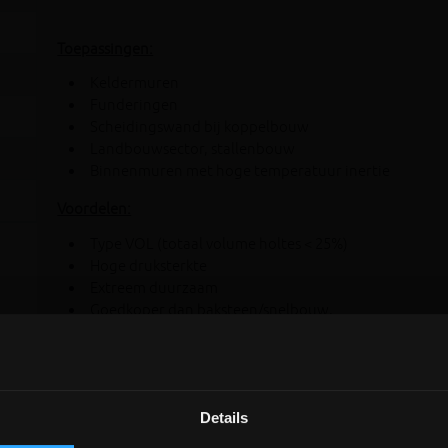
Toepassingen:
Keldermuren
Funderingen
Scheidingswand bij koppelbouw
Landbouwsector, stallenbouw
Binnenmuren met hoge temperatuur inertie
Voordelen:
Type VOL (totaal volume holtes < 25%)
Hoge druksterkte
Extreem duurzaam
Goedkoper dan baksteen/snelbouw,...
Vormvast
Akoestisch isolerend door hoge massa
Details
DEPOT INGELMUNSTER EN