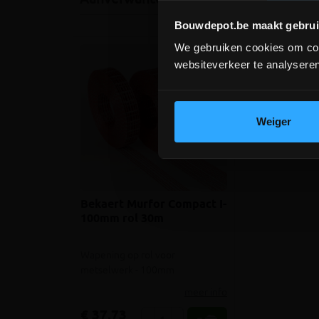
Bouwdepot.be maakt gebrui
We gebruiken cookies om cont
websiteverkeer te analyseren
Weiger
Bekaert Murfor Compact I-
100mm rol 30m
Wapening op rol voor
metselwerk - 100mm
meer info
€ 37,73