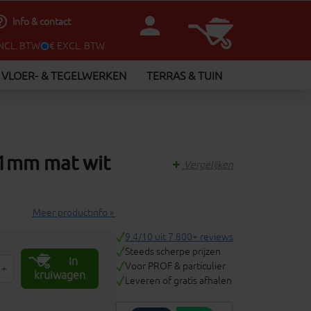
person
utline
Info & contact
INCL. BTW
€ EXCL. BTW
VLOER- & TEGELWERKEN
TERRAS & TUIN
1mm mat wit
Vergelijken
Meer productinfo »
9.4/10 uit 7.800+ reviews
Steeds scherpe prijzen
In
Voor PROF & particulier
+
kruiwagen
Leveren of gratis afhalen