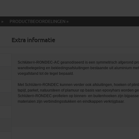
 »
PRODUCTBEOORDELINGEN »
Extra informatie
Schlüter
-RONDEC-AC
geanodiseerd is een symmetrisch afgerond prof
®
wandbetegeling en bekledingsafsluitingen bestaande uit aluminium met
voegafstand tot de tegel bepaald.
Met Schlüter
-RONDEC kunnen verder ook afsluitingen, hoeken of plin
®
tapijt, parket, natuursteen of plamuur op basis van epoxyhars worden 
Schlüter
-RONDEC-profielen op binnen- en buitenhoeken zijn bijpasse
®
materialen zijn verbindingsstukken en eindkappen verkrijgbaar.