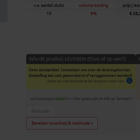
v.a. aantal stuks
volume korting
prijs / e
10
5%
€ 28,
Info dit product LEVEREN (thuis of op werf)
Geen stockartikel. Contacteer ons voor de leveringstermijn.
(bestelling kan niet geannuleerd of teruggenomen worden!)
info
tijden zijn indicatief; klik op de i-knop voor meer info:
vul bovenaan
aantal
in + hier postcode en klik op 'bereken'
Bereken leverkost & methode »