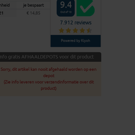
9.4
enheid
je bespaart
Out of 10
21
€ 14,85
7.912 reviews
Powered by Kiyoh
Info gratis AFHAALDEPOTS voor dit product
Sorry, dit artikel kan nooit afgehaald worden op een
depot
(Zie info leveren voor verzendinformatie over dit
product)