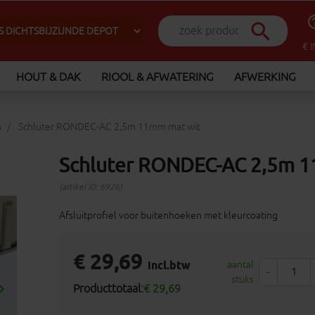
help_o
search
€ 
HOUT & DAK
RIOOL & AFWATERING
AFWERKING
n
Schluter RONDEC-AC 2,5m 11mm mat wit
Schluter RONDEC-AC 2,5m 1
(artikel ID: 6926)
Afsluitprofiel voor buitenhoeken met kleurcoating
€ 29,69
incl.btw
aantal
-
stuks
_arrow_right
Producttotaal:
€ 29,69
Volgende