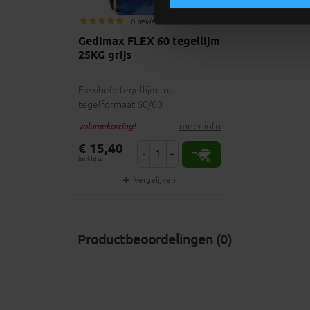
6 reviews
Gedimax FLEX 60 tegellijm
25KG grijs
Flexibele tegellijm tot
tegelformaat 60/60
meer info
volumekorting!
€ 15,40
-
+
incl.btw
Vergelijken
Productbeoordelingen (0)