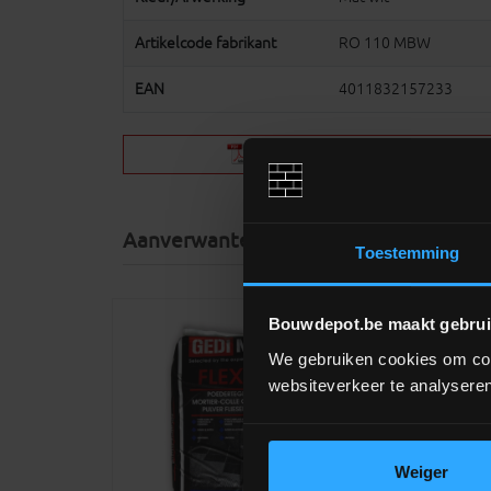
Artikelcode fabrikant
RO 110 MBW
EAN
4011832157233
Schluter RONDEC
(123KB)
Aanverwante producten
Toestemming
Bouwdepot.be maakt gebrui
We gebruiken cookies om cont
websiteverkeer te analyseren
Weiger