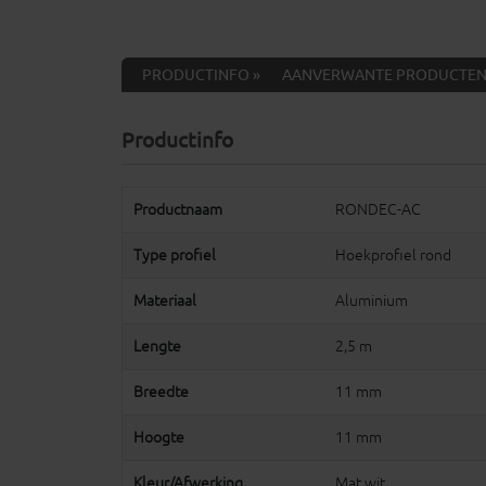
PRODUCTINFO »
AANVERWANTE PRODUCTEN
Productinfo
Productnaam
RONDEC-AC
Type profiel
Hoekprofiel rond
Materiaal
Aluminium
Lengte
2,5 m
Breedte
11 mm
Hoogte
11 mm
Kleur/Afwerking
Mat wit