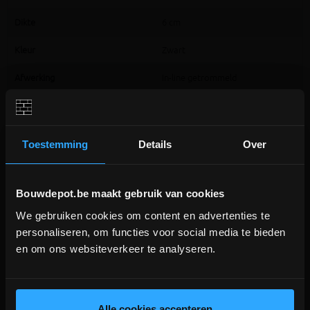
Dikte
6 cm
Kleur
Zwart
Afwerking
In-line getrommeld
Verkoopseenheid
Per 12,48 m²
Aantal stuks/pallet
208
Toestemming
Details
Over
Artikelcode fabrikant
171837
Bouwdepot.be maakt gebruik van cookies
We gebruiken cookies om content en advertenties te
DEPOT INGELMUNSTER EN
personaliseren, om functies voor social media te bieden
ICHTEGEM GESLOTEN!
en om ons websiteverkeer te analyseren.
depot Ingelmunster en Ichtegem zijn nog
gesloten t.e.m. 9/8 wegens bouwverlof!
Extra informatie
lees hier meer!
Alle cookies accepteren