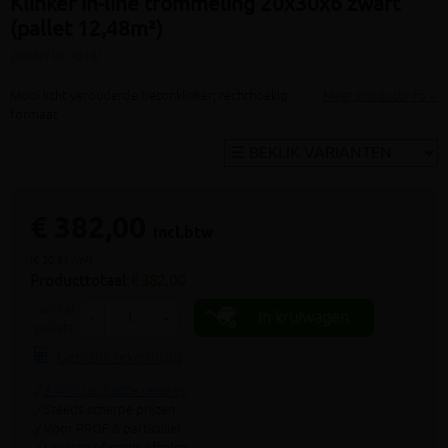
Klinker in-line trommeling 20x30x6 zwart
(pallet 12,48m²)
(artikel ID: 7016)
Mooi licht verouderde betonklinker; rechthoekig
Meer productinfo »
formaat
€ 382,00
incl.btw
(€ 30,61 /m²)
Producttotaal:
€ 382,00
aantal
In kruiwagen
-
+
pallets
Gebruik rekenhulp
9.4/10 uit 7.800+ reviews
Steeds scherpe prijzen
Voor PROF & particulier
Leveren of gratis afhalen