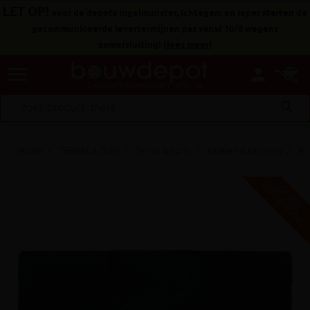
LET OP!
voor de depots Ingelmunster, Ichtegem en Ieper starten de
gecommuniceerde levertermijnen pas vanaf 10/8 wegens
zomersluiting!
(
lees meer
)
menu
person
search
Home
TERRAS & TUIN
Terras & oprit
Klinkers & kasseien
Be
V
G
G
R
A
T
I
S
E
R
Z
E
N
D
I
N