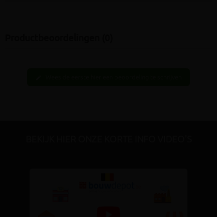
Productbeoordelingen (0)
Wees de eerste hier een beoordeling te schrijven
edit
BEKIJK HIER ONZE KORTE INFO VIDEO'S