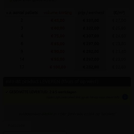
v.a. aantal pallets
volume korting
prijs / eenheid
(€/m²)
2
€ 45,00
€ 337,00
€ 27,00
3
€ 60,00
€ 322,00
€ 25,80
4
€ 75,00
€ 307,00
€ 24,60
6
€ 85,00
€ 297,00
€ 23,80
9
€ 90,00
€ 292,00
€ 23,40
14
€ 95,00
€ 287,00
€ 23,00
17
€ 100,00
€ 282,00
€ 22,60
Info dit product LEVEREN (thuis of op werf)
✓ GESCHATTE LEVERTIJD: 2 à 5 werkdagen
info
tijden zijn indicatief; klik op de i-knop voor meer info:
vul bovenaan
aantal
in + hier postcode en klik op 'bereken'