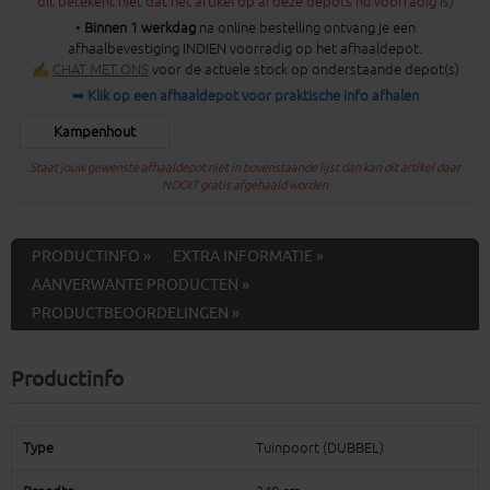
dit betekent niet dat het artikel op al deze depots nu voorradig is)
•
Binnen 1 werkdag
na online bestelling ontvang je een
afhaalbevestiging INDIEN voorradig op het afhaaldepot.
✍
CHAT MET ONS
voor de actuele stock op onderstaande depot(s)
➥ Klik op een afhaaldepot voor praktische info afhalen
Kampenhout
Staat jouw gewenste afhaaldepot niet in bovenstaande lijst dan kan dit artikel daar
NOOIT gratis afgehaald worden
PRODUCTINFO »
EXTRA INFORMATIE »
AANVERWANTE PRODUCTEN »
PRODUCTBEOORDELINGEN »
Productinfo
Type
Tuinpoort (DUBBEL)