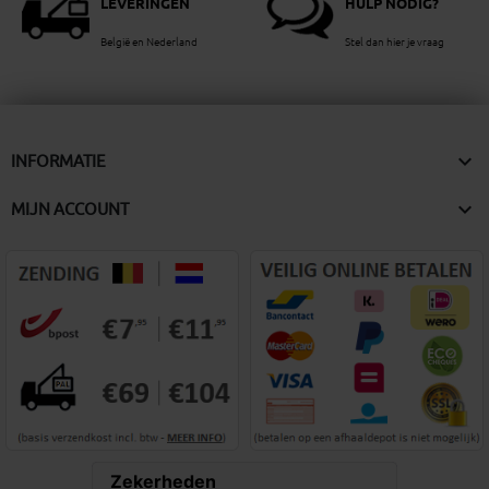
LEVERINGEN
HULP NODIG?
België en Nederland
Stel dan hier je vraag

INFORMATIE

MIJN ACCOUNT