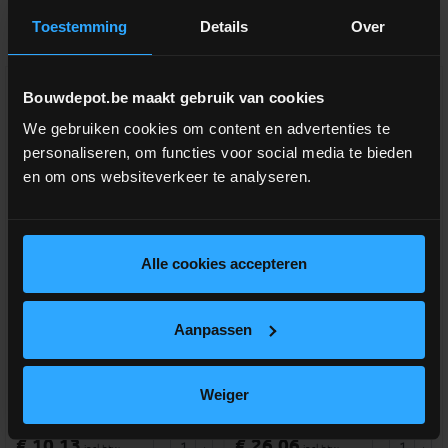
Aanverwante producten
Toestemming
Details
Over
Bouwdepot.be maakt gebruik van cookies
We gebruiken cookies om content en advertenties te
personaliseren, om functies voor social media te bieden
en om ons websiteverkeer te analyseren.
Alle cookies accepteren
Muurbeugel voor tuinpoort
Vlechtband voor tuinpoort
scharnier groen (per stuk)
44mmx50m GROEN
Aanpassen
Meurbeugel voor tuinpoort
Zichtremmer voor poorten
RAL6005
RAL6005
Weiger
meer info
meer info
€ 10,13
€ 26,06