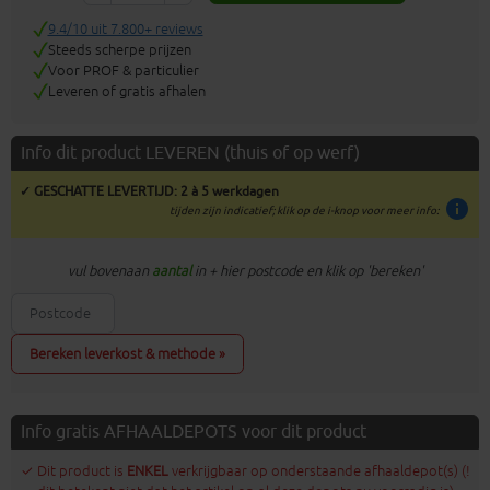
9.4/10 uit 7.800+ reviews
Steeds scherpe prijzen
Voor PROF & particulier
Leveren of gratis afhalen
Info dit product LEVEREN (thuis of op werf)
✓ GESCHATTE LEVERTIJD: 2 à 5 werkdagen
info
tijden zijn indicatief; klik op de i-knop voor meer info:
vul bovenaan
aantal
in + hier postcode en klik op 'bereken'
Bereken leverkost & methode »
Info gratis AFHAALDEPOTS voor dit product
✓ Dit product is
ENKEL
verkrijgbaar op onderstaande afhaaldepot(s) (!