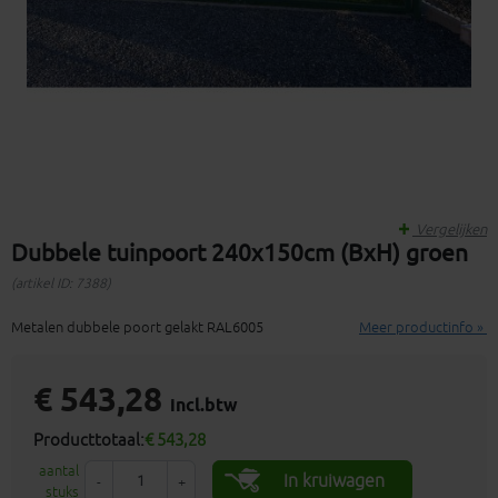
Vergelijken
Dubbele tuinpoort 240x150cm (BxH) groen
(artikel ID: 7388)
Metalen dubbele poort gelakt RAL6005
Meer productinfo »
€ 543,28
incl.btw
Producttotaal:
€ 543,28
aantal
In kruiwagen
-
+
stuks