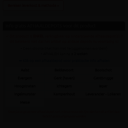
Bereken leverkost & methode »
Info gratis AFHAALDEPOTS voor dit product
✓ Dit product is
ENKEL
verkrijgbaar op onderstaande afhaaldepot(s) (!
dit betekent niet dat het artikel op al deze depots nu voorradig is)
• Geen stockartikel (kan niet teruggenomen worden!)
• AFHALEN kan na
± 2 weken
➥ Klik op een afhaaldepot voor praktische info afhalen
Aalst
Bekkevoort
Booischot
Evergem
Gent (haven)
Gentbrugge
Hoogstraten
Ichtegem
Ieper
Ingelmunster
Kampenhout
Leverancier - Lokeren
Meise
Staat jouw gewenste afhaaldepot niet in bovenstaande lijst dan kan dit artikel daar
NOOIT gratis afgehaald worden