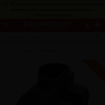
LET OP!
voor de depots Ingelmunster, Ichtegem en Ieper starten de
gecommuniceerde levertermijnen pas vanaf 10/8 wegens
zomersluiting!
(
lees meer
)
menu
person
search
Home
RIOLERING & AFWATERING
Waterzuivering / Olie- & benzin
V
G
G
R
A
T
I
S
E
R
Z
E
N
D
I
N