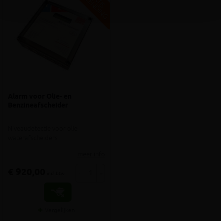
V
G
Alarm voor Olie- en
Benzineafscheider
Niveaudetectie voor olie-
waterafscheiders
meer info
€ 920,00
-
+
incl.btw
Vergelijken