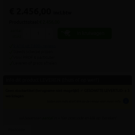
€ 2.456,00
incl.btw
Producttotaal:
€ 2.456,00
aantal
In kruiwagen
-
+
stuks
9.4/10 uit 7.800+ reviews
Steeds scherpe prijzen
Voor PROF & particulier
Leveren of gratis afhalen
Info dit product LEVEREN (thuis of op werf)
Geen stockartikel (terugname niet mogelijk!) ✓ GESCHATTE LEVERTIJD: ± 5
werkdagen
info
tijden zijn indicatief; klik op de i-knop voor meer info:
vul bovenaan
aantal
in + hier postcode en klik op 'bereken'