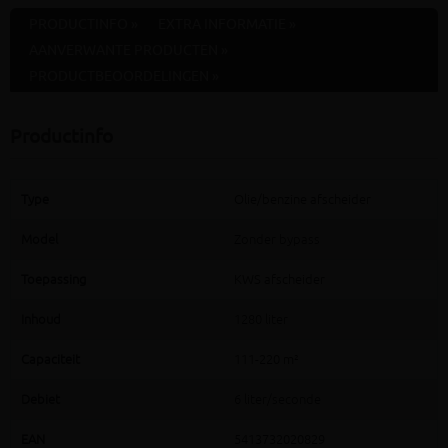
PRODUCTINFO »
EXTRA INFORMATIE »
AANVERWANTE PRODUCTEN »
PRODUCTBEOORDELINGEN »
Productinfo
Type
Olie/benzine afscheider
Model
Zonder bypass
Toepassing
KWS afscheider
Inhoud
1280 liter
Capaciteit
111-220 m²
Debiet
6 liter/seconde
EAN
5413732020829