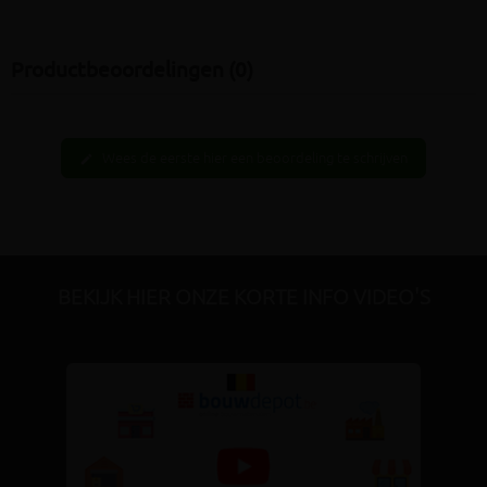
Productbeoordelingen (0)
Wees de eerste hier een beoordeling te schrijven
edit
BEKIJK HIER ONZE KORTE INFO VIDEO'S