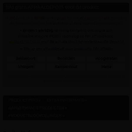
Info gratis AFHAALDEPOTS voor dit product
✓ Dit product is
ENKEL
verkrijgbaar op onderstaande afhaaldepot(s) (!
dit betekent niet dat het artikel op al deze depots nu voorradig is)
•
Binnen 1 werkdag
na online bestelling ontvang je een
afhaalbevestiging INDIEN voorradig op het afhaaldepot.
✍
CHAT MET ONS
voor de actuele stock op onderstaande depot(s)
➥ Klik op een afhaaldepot voor praktische info afhalen
Bekkevoort
Booischot
Hoogstraten
Ichtegem
Kampenhout
Meise
Staat jouw gewenste afhaaldepot niet in bovenstaande lijst dan kan dit artikel daar
NOOIT gratis afgehaald worden
PRODUCTINFO »
EXTRA INFORMATIE »
AANVERWANTE PRODUCTEN »
PRODUCTBEOORDELINGEN »