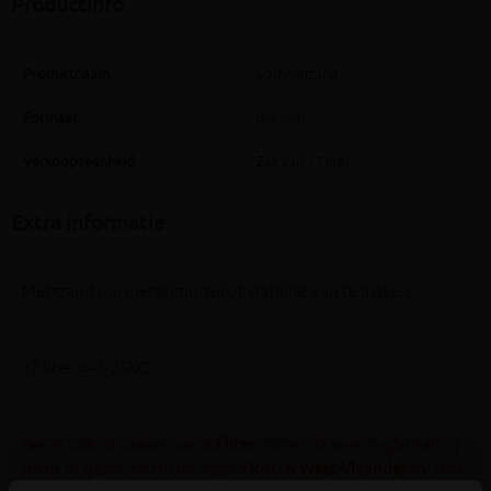
Productinfo
Productnaam
Lommelzand
Formaat
0/1 mm
Verkoopseenheid
Zak van 17 liter
Extra informatie
Metszand om metselmortel of stabilisé aan te maken.
17 liter = +/- 25KG
Bekijk ook de zakken van
27 liter
indien de levering/afhaling
dient te gebeuren in de regio
Oost- & West-Vlaanderen
! (klik