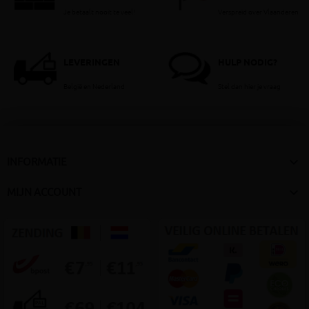
Je betaalt nooit te veel!
Verspreid over Vlaanderen
LEVERINGEN
HULP NODIG?
België en Nederland
Stel dan hier je vraag

INFORMATIE

MIJN ACCOUNT