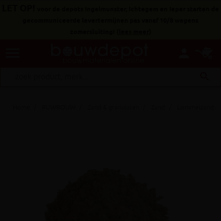
LET OP!
voor de depots Ingelmunster, Ichtegem en Ieper starten de
gecommuniceerde levertermijnen pas vanaf 10/8 wegens
zomersluiting!
(
lees meer
)
menu
person
search
Home
RUWBOUW
Zand & granulaten
Zand
Lommelzand 0/1 