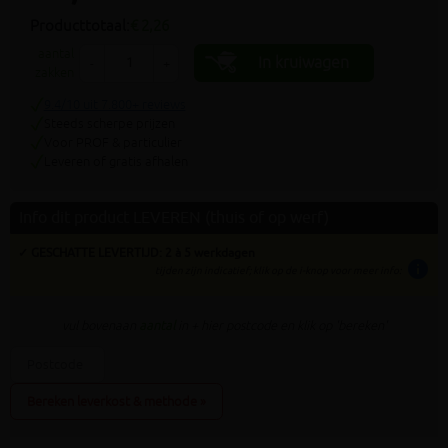
Producttotaal:
€ 2,26
aantal
In kruiwagen
-
+
zakken
9.4/10 uit 7.800+ reviews
Steeds scherpe prijzen
Voor PROF & particulier
Leveren of gratis afhalen
Info dit product LEVEREN (thuis of op werf)
✓ GESCHATTE LEVERTIJD: 2 à 5 werkdagen
info
tijden zijn indicatief; klik op de i-knop voor meer info:
vul bovenaan
aantal
in + hier postcode en klik op 'bereken'
Bereken leverkost & methode »