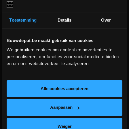
door op het hieronder weergegeven product)
Toestemming
Details
Over
Aanverwante producten
Bouwdepot.be maakt gebruik van cookies
We gebruiken cookies om content en advertenties te
DEPOT INGELMUNSTER EN
personaliseren, om functies voor social media te bieden
ICHTEGEM GESLOTEN!
en om ons websiteverkeer te analyseren.
depot Ingelmunster en Ichtegem zijn nog
gesloten t.e.m. 9/8 wegens bouwverlof!
lees hier meer!
Alle cookies accepteren
Aanpassen
Magere zavel - zak 27 liter
Weiger
Metselzand (als alternatief voor