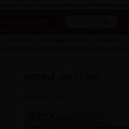
 Ichtegem en Ieper starten de gecommuniceerde levertermijnen pas van
help_o
search
€ 
HOUT & DAK
RIOOL & AFWATERING
AFWERKING
Witzand - zak 17 liter
Witzand - zak 17 liter
(artikel ID: 769)
Wit voegzand voor bestratingen
€ 2,27
aantal
incl.btw
-
zakken
Producttotaal:
€ 2,27