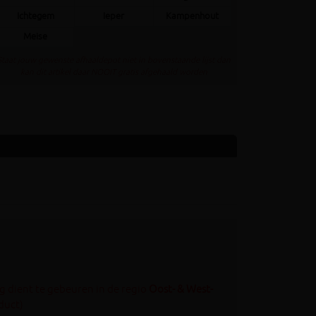
Ichtegem
Ieper
Kampenhout
Meise
Staat jouw gewenste afhaaldepot niet in bovenstaande lijst dan
kan dit artikel daar NOOIT gratis afgehaald worden
g dient te gebeuren in de regio
Oost- & West-
duct)