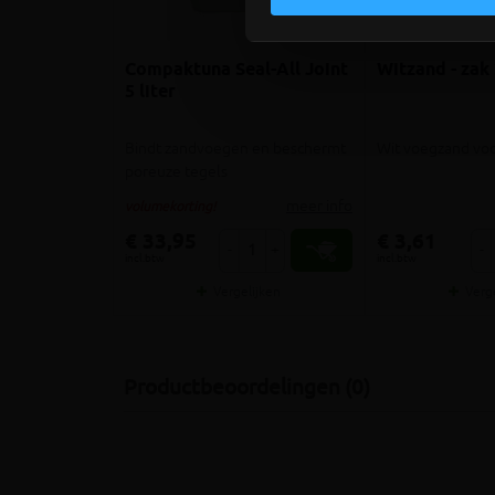
Compaktuna Seal-All Joint
Witzand - zak 
5 liter
Bindt zandvoegen en beschermt
Wit voegzand voo
poreuze tegels
meer info
volumekorting!
€ 33,95
€ 3,61
-
+
-
incl.btw
incl.btw
Vergelijken
Verg
Productbeoordelingen (0)