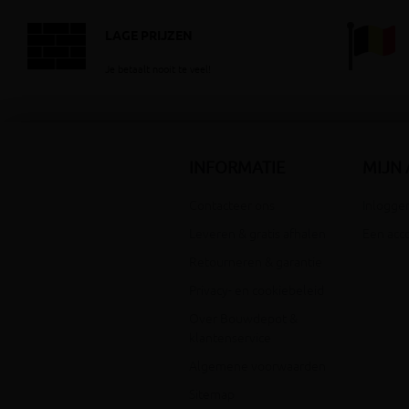
LAGE PRIJZEN
Je betaalt nooit te veel!
INFORMATIE
MIJN
Contacteer ons
Inloggen
Leveren & gratis afhalen
Een acc
Retourneren & garantie
Privacy- en cookiebeleid
Over Bouwdepot &
klantenservice
Algemene voorwaarden
Sitemap