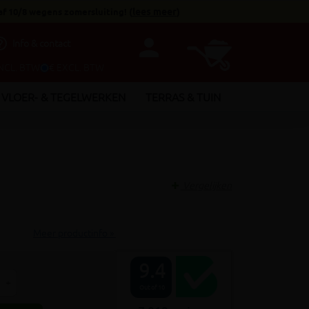
af 10/8 wegens zomersluiting!
(
lees meer
)
person
utline
Info & contact
INCL. BTW
€ EXCL. BTW
VLOER- & TEGELWERKEN
TERRAS & TUIN
Vergelijken
Meer productinfo »
9.4
+
Out of 10