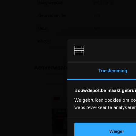
Voegbreedte
tot 12 mm
Kleurenfamiliie
Wit
Kleur
Wit
Inhoud
17 liter
Aanverwante producten
Toestemming
Bouwdepot.be maakt gebrui
We gebruiken cookies om cont
websiteverkeer te analyseren
Weiger