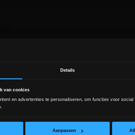
Details
DEPOT INGELMUNSTER EN
ICHTEGEM GESLOTEN!
k van cookies
ent en advertenties te personaliseren, om functies voor social
depot Ingelmunster en Ichtegem zijn nog
gesloten t.e.m. 9/8 wegens bouwverlof!
.
lees hier meer!
Aanpassen
Al