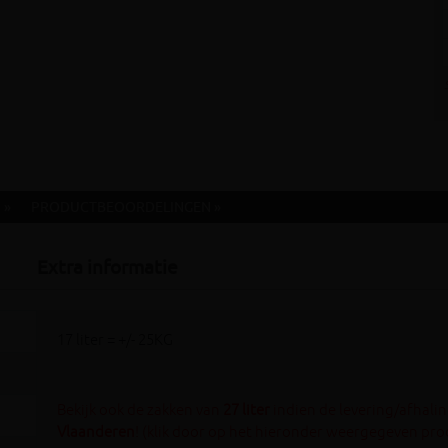
 »
PRODUCTBEOORDELINGEN »
Extra informatie
17 liter = +/- 25KG
Bekijk ook de zakken van
27 liter
indien de levering/afhalin
Vlaanderen
! (klik door op het hieronder weergegeven pro