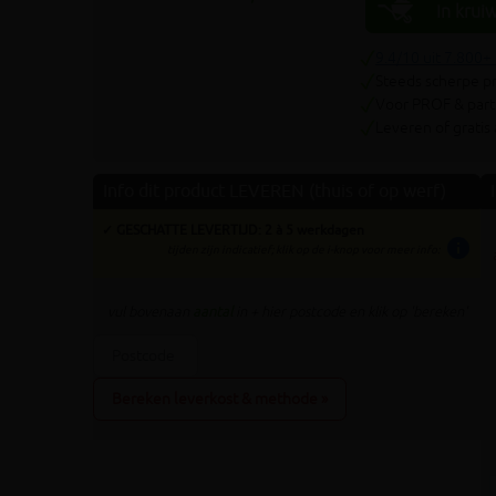
In krui
9.4/10 uit 7.800+
Steeds scherpe pr
Voor PROF & parti
Leveren of gratis
Info dit product LEVEREN (thuis of op werf)
✓ GESCHATTE LEVERTIJD: 2 à 5 werkdagen
info
tijden zijn indicatief; klik op de i-knop voor meer info:
vul bovenaan
aantal
in + hier postcode en klik op 'bereken'
Bereken leverkost & methode »