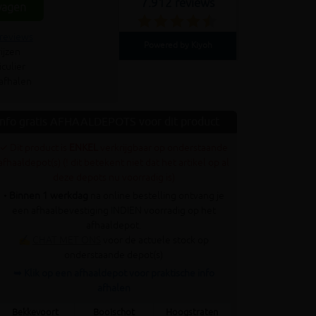
7.912 reviews
wagen
 reviews
Powered by Kiyoh
ijzen
culier
 afhalen
Info gratis AFHAALDEPOTS voor dit product
✓ Dit product is
ENKEL
verkrijgbaar op onderstaande
afhaaldepot(s) (! dit betekent niet dat het artikel op al
deze depots nu voorradig is)
•
Binnen 1 werkdag
na online bestelling ontvang je
een afhaalbevestiging INDIEN voorradig op het
afhaaldepot.
✍
CHAT MET ONS
voor de actuele stock op
onderstaande depot(s)
➥ Klik op een afhaaldepot voor praktische info
afhalen
Bekkevoort
Booischot
Hoogstraten