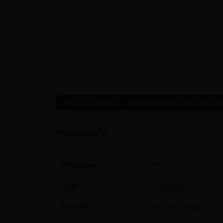
PRODUCTINFO »
AANVERWANTE PRODUCTEN
Productinfo
Productnaam
Witzand
Type
Voegzand
Kenmerk
Niet-gedroogd