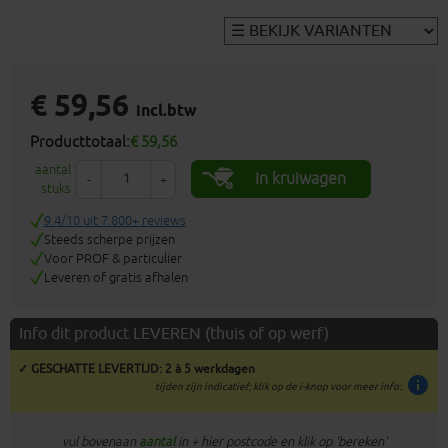
€ 59,56
incl.btw
Producttotaal:
€ 59,56
aantal
In kruiwagen
-
+
stuks
9.4/10 uit 7.800+ reviews
Steeds scherpe prijzen
Voor PROF & particulier
Leveren of gratis afhalen
Info dit product LEVEREN (thuis of op werf)
✓ GESCHATTE LEVERTIJD: 2 à 5 werkdagen
info
tijden zijn indicatief; klik op de i-knop voor meer info:
vul bovenaan
aantal
in + hier postcode en klik op 'bereken'