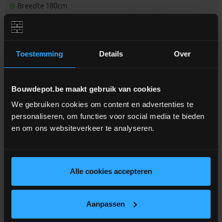
Breedte 180cm
Gezien dit product een natuurproduct is de kleur op de
foto's indicatief en niet bindend
Toestemming
Details
Over
Aanverwante producten
Bouwdepot.be maakt gebruik van cookies
We gebruiken cookies om content en advertenties te
personaliseren, om functies voor social media te bieden
en om ons websiteverkeer te analyseren.
Alle cookies accepteren
Aanpassen