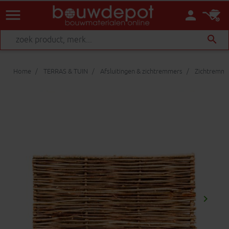
menu
person
search
Home
TERRAS & TUIN
Afsluitingen & zichtremmers
Zichtremme
keyboard_arrow_right
Volgen