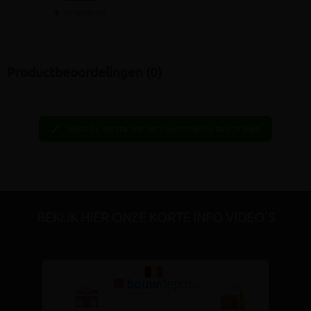
Vergelijken
Productbeoordelingen (0)
Wees de eerste hier een beoordeling te schrijven
edit
BEKIJK HIER ONZE KORTE INFO VIDEO'S