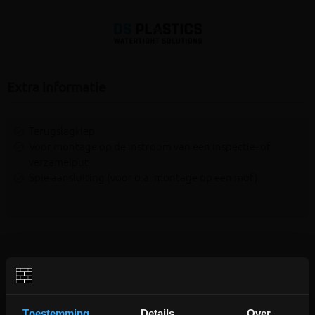
Extra informatie
Terugslagklep
Voor montage op de instroom van een inspectie- of
verzamelput
Spie aansluiting (voor o.a. montage op een mof)
Aanverwante producten
Toestemming
Details
Over