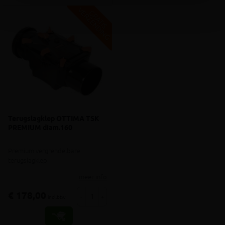
V
G
G
R
A
T
I
S
E
R
Z
E
N
D
I
N
Terugslagklep OTTIMA TSK
PREMIUM diam.160
Premium vergrendelbare
terugslagklep
meer info
€ 178,00
-
+
incl.btw