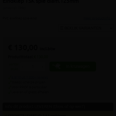
Eindklep TSK spie diam.125mm
(artikel ID: 7896)
PVC eindklep spie-eind
Meer productinfo »
€ 130,00
incl.btw
Producttotaal:
€ 130,00
aantal
In kruiwagen
-
+
stuks
9.4/10 uit 7.800+ reviews
Steeds scherpe prijzen
Voor PROF & particulier
Leveren of gratis afhalen
Info dit product LEVEREN (thuis of op werf)
✓ GESCHATTE LEVERTIJD: 1 à 3 werkdagen