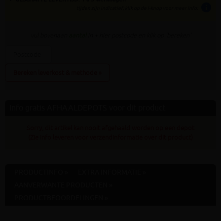
info
tijden zijn indicatief; klik op de i-knop voor meer info:
vul bovenaan
aantal
in + hier postcode en klik op 'bereken'
Bereken leverkost & methode »
Info gratis AFHAALDEPOTS voor dit product
Sorry, dit artikel kan nooit afgehaald worden op een depot
(Zie info leveren voor verzendinformatie over dit product)
PRODUCTINFO »
EXTRA INFORMATIE »
AANVERWANTE PRODUCTEN »
PRODUCTBEOORDELINGEN »