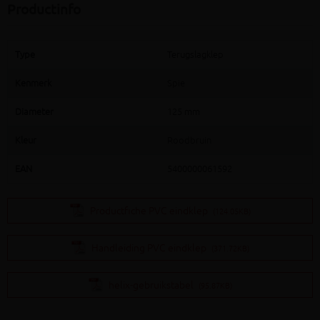
Productinfo
Type
Terugslagklep
Kenmerk
Spie
Diameter
125 mm
Kleur
Roodbruin
EAN
5400000061592
Productfiche PVC eindklep
(124.05KB)
Handleiding PVC eindklep
(371.72KB)
helix-gebruikstabel
(95.87KB)