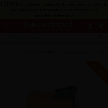
LET OP!
voor de depots Ingelmunster, Ichtegem en Ieper starten de
gecommuniceerde levertermijnen pas vanaf 10/8 wegens
zomersluiting!
(
lees meer
)
menu
person
search
Home
RIOLERING & AFWATERING
Buizen en toebehoren
Klepp
V
G
G
R
A
T
I
S
E
R
Z
E
N
D
I
N