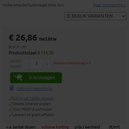
Volkeramische buitentegel dikte 2cm
Meer productinfo »
€ 26,86
incl.btw
(€ 37,31 /m²)
Producttotaal:
€ 134,30
aantal
Minimum bestelaantal = 5
-
+
dozen
In kruiwagen
Gebruik rekenhulp
9.4/10 uit 7.800+ reviews
Steeds scherpe prijzen
Voor PROF & particulier
Leveren of gratis afhalen
v.a. aantal dozen
volume korting
prijs / eenheid
(€/m²)