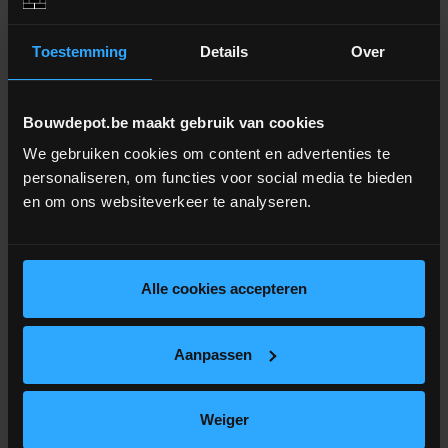
Verkoopseenheid
Doos van 2 stuks
Toestemming
Details
Over
Totaal m² in een pak
0,72 m²
Pallet (INFORMATIEF)
32 dozen
Bouwdepot.be maakt gebruik van cookies
We gebruiken cookies om content en advertenties te
personaliseren, om functies voor social media te bieden
en om ons websiteverkeer te analyseren.
Extra informatie
Alle cookies accepteren
Volkeramische buitentegel in dikte 2cm
Aanpassen
Geschikt voor uw terras, tuinpad of zelfs oprit
Combineert de uitstraling van (natuur)steen met de
voordelen van keramiek
Weiger
Onderhoudsvriendelijk, slijtvast en 100% vorstbestendig