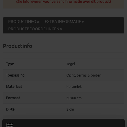
(Zie info leveren voor verzendinformatie over dit product)
PRODUCTINFO »
EXTRA INFORMATIE »
PRODUCTBEOORDELINGEN »
Productinfo
Type
Tegel
Toepassing
Oprit, terras & paden
Materiaal
Keramiek
Formaat
60x60 cm
Dikte
2 cm
Oppervlakte
0,36 m²