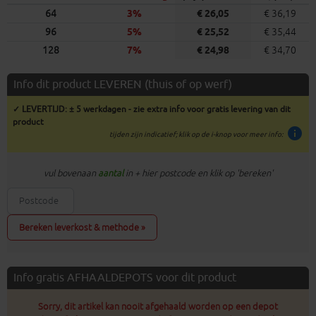
64
3%
€ 26,05
€ 36,19
96
5%
€ 25,52
€ 35,44
128
7%
€ 24,98
€ 34,70
Info dit product LEVEREN (thuis of op werf)
✓ LEVERTIJD: ± 5 werkdagen - zie extra info voor gratis levering van dit
product
info
tijden zijn indicatief; klik op de i-knop voor meer info:
vul bovenaan
aantal
in + hier postcode en klik op 'bereken'
Bereken leverkost & methode »
Info gratis AFHAALDEPOTS voor dit product
Sorry, dit artikel kan nooit afgehaald worden op een depot