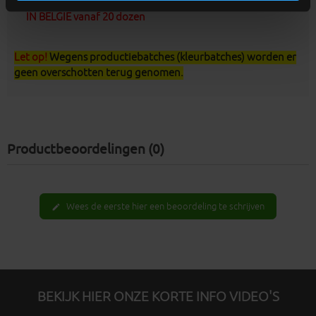
Afhalen op een depot is niet mogelijk, GRATIS LEVERING
IN BELGIË vanaf 20 dozen
Let op!
Wegens productiebatches (kleurbatches) worden er
geen overschotten terug genomen.
Productbeoordelingen (0)
Wees de eerste hier een beoordeling te schrijven
edit
BEKIJK HIER ONZE KORTE INFO VIDEO'S