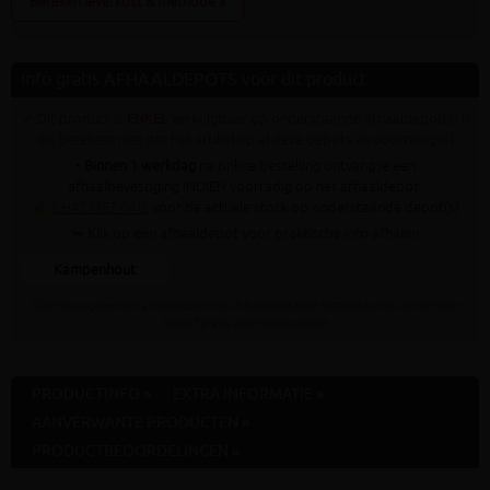
Bereken leverkost & methode »
Info gratis AFHAALDEPOTS voor dit product
✓ Dit product is
ENKEL
verkrijgbaar op onderstaande afhaaldepot(s) (!
dit betekent niet dat het artikel op al deze depots nu voorradig is)
•
Binnen 1 werkdag
na online bestelling ontvang je een
afhaalbevestiging INDIEN voorradig op het afhaaldepot.
✍
CHAT MET ONS
voor de actuele stock op onderstaande depot(s)
➥ Klik op een afhaaldepot voor praktische info afhalen
Kampenhout
Staat jouw gewenste afhaaldepot niet in bovenstaande lijst dan kan dit artikel daar
NOOIT gratis afgehaald worden
PRODUCTINFO »
EXTRA INFORMATIE »
AANVERWANTE PRODUCTEN »
PRODUCTBEOORDELINGEN »