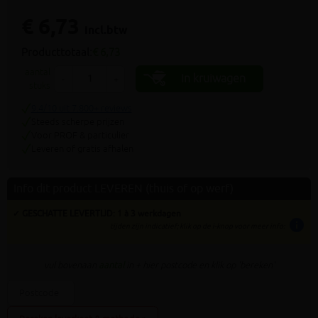
€ 6,73
incl.btw
Producttotaal:
€ 6,73
aantal
In kruiwagen
-
+
stuks
9.4/10 uit 7.800+ reviews
Steeds scherpe prijzen
Voor PROF & particulier
Leveren of gratis afhalen
Info dit product LEVEREN (thuis of op werf)
✓ GESCHATTE LEVERTIJD: 1 à 3 werkdagen
info
tijden zijn indicatief; klik op de i-knop voor meer info:
vul bovenaan
aantal
in + hier postcode en klik op 'bereken'