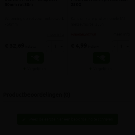
50mm rol 30m
25KG
Wapening op rol voor metselwerk
Kant-en-klare professionele M5
- 50mm
metselmortel 355N
meer info
meer info
volumekorting!
€ 32,69
€ 4,99
-
+
-
+
incl.btw
incl.btw
Vergelijken
Vergelijken
Productbeoordelingen (0)
Wees de eerste hier een beoordeling te schrijven
edit