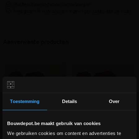
Platte uitvoering voor dunne voegen
Niet geschikt voor zoute omgevingen (zoals aan de kust)
Aanverwante producten
Toestemming
Details
Over
Bouwdepot.be maakt gebruik van cookies
Bekaert Murfor Compact E-
Bekaert Murfor Compact I-
We gebruiken cookies om content en advertenties te
35mm rol 30m
100mm rol 30m
DEPOT INGELMUNSTER EN