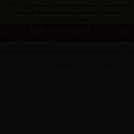
LET OP!
voor de depots Ingelmunster, Ichtegem en Ieper starten de
gecommuniceerde levertermijnen pas vanaf 10/8 wegens
zomersluiting!
(
lees meer
)
menu
person
search
Home
RUWBOUW
Metaalproducten
Muurwapening
Sigmaf