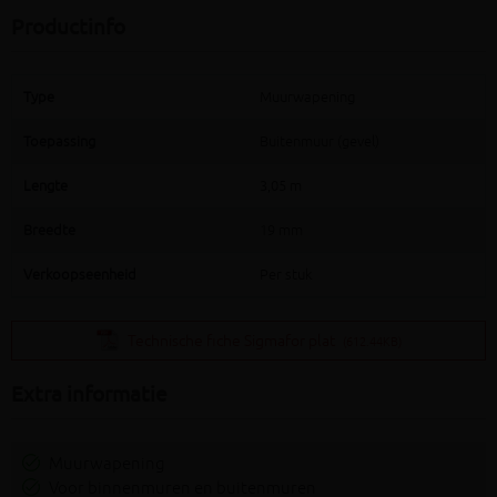
Productinfo
Type
Muurwapening
Toepassing
Buitenmuur (gevel)
Lengte
3,05 m
Breedte
19 mm
Verkoopseenheid
Per stuk
Technische fiche Sigmafor plat
(612.44KB)
Extra informatie
Muurwapening
Voor binnenmuren en buitenmuren