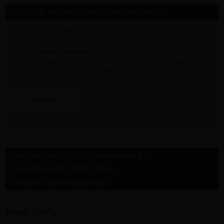
Info gratis AFHAALDEPOTS voor dit product
✓ Dit product is
ENKEL
verkrijgbaar op onderstaande afhaaldepot(s) (!
dit betekent niet dat het artikel op al deze depots nu voorradig is)
•
Binnen 1 werkdag
na online bestelling ontvang je een
afhaalbevestiging INDIEN voorradig op het afhaaldepot.
✍
CHAT MET ONS
voor de actuele stock op onderstaande depot(s)
➥ Klik op een afhaaldepot voor praktische info afhalen
Evergem
Staat jouw gewenste afhaaldepot niet in bovenstaande lijst dan kan dit artikel daar
NOOIT gratis afgehaald worden
PRODUCTINFO »
EXTRA INFORMATIE »
AANVERWANTE PRODUCTEN »
PRODUCTBEOORDELINGEN »
Productinfo