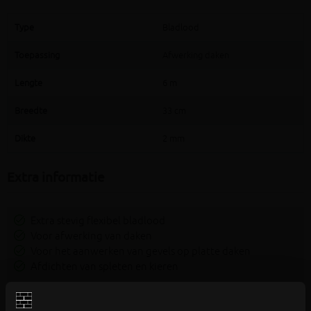
Type
Bladlood
Toepassing
Afwerking daken
Lengte
6 m
Breedte
33 cm
Dikte
2 mm
Extra informatie
Extra stevig flexibel bladlood
Voor afwerking van daken
Voor het aanwerken van gevels op platte daken
Afdichten van spleten en kieren