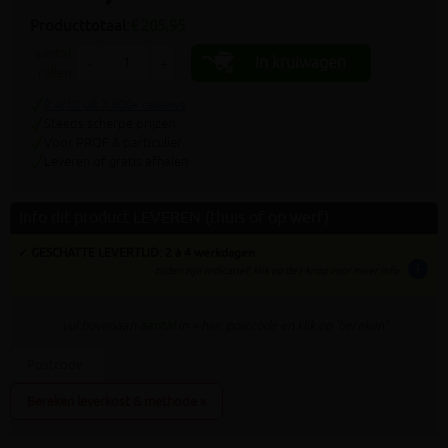
Producttotaal:
€ 205,95
aantal
In kruiwagen
-
+
rollen
9.4/10 uit 7.800+ reviews
Steeds scherpe prijzen
Voor PROF & particulier
Leveren of gratis afhalen
Info dit product LEVEREN (thuis of op werf)
✓ GESCHATTE LEVERTIJD: 2 à 4 werkdagen
info
tijden zijn indicatief; klik op de i-knop voor meer info:
vul bovenaan
aantal
in + hier postcode en klik op 'bereken'
Bereken leverkost & methode »