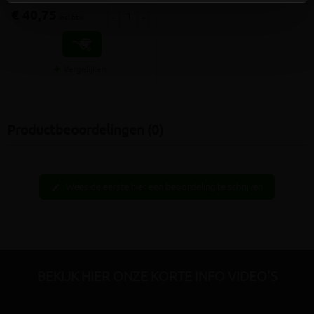
€ 40,75
-
+
incl.btw
Vergelijken
Productbeoordelingen (0)
Wees de eerste hier een beoordeling te schrijven
edit
BEKIJK HIER ONZE KORTE INFO VIDEO'S