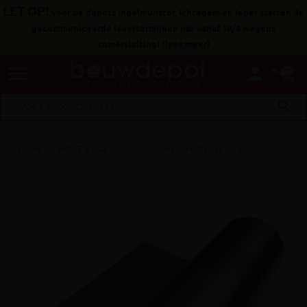
LET OP!
voor de depots Ingelmunster, Ichtegem en Ieper starten de
gecommuniceerde levertermijnen pas vanaf 10/8 wegens
zomersluiting!
(
lees meer
)
menu
person
search
Home
HOUT & DAK
Toebehoren SCHUIN dak
Daklood & loodv