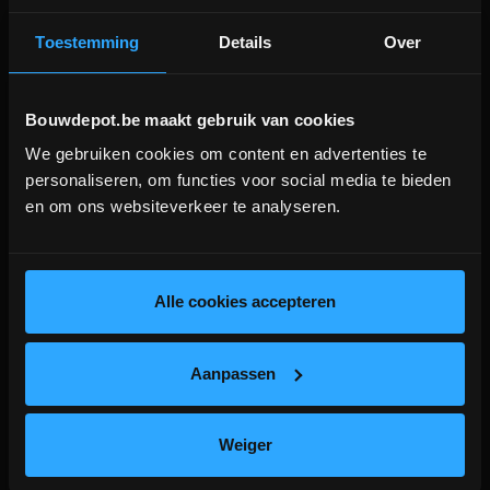
Aanverwante producten
Toestemming
Details
Over
Bouwdepot.be maakt gebruik van cookies
We gebruiken cookies om content en advertenties te
DEPOT INGELMUNSTER EN
personaliseren, om functies voor social media te bieden
ICHTEGEM GESLOTEN!
en om ons websiteverkeer te analyseren.
depot Ingelmunster en Ichtegem zijn nog
gesloten t.e.m. 9/8 wegens bouwverlof!
lees hier meer!
Alle cookies accepteren
Patineerolie voor bladlood 1L
Aanpassen
Beschermt bladlood tegen
streepvorming en zorgt voor een
egale kleur
Weiger
meer info