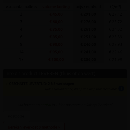
v.a. aantal pallets
volume korting
prijs / eenheid
(€/m²)
2
€ 45,00
€ 291,00
€ 27,12
3
€ 60,00
€ 276,00
€ 25,72
4
€ 75,00
€ 261,00
€ 24,32
6
€ 85,00
€ 251,00
€ 23,39
9
€ 90,00
€ 246,00
€ 22,93
14
€ 95,00
€ 241,00
€ 22,46
17
€ 100,00
€ 236,00
€ 21,99
Info dit product LEVEREN (thuis of op werf)
✓ GESCHATTE LEVERTIJD: 2 à 5 werkdagen
info
tijden zijn indicatief; klik op de i-knop voor meer info:
vul bovenaan
aantal
in + hier postcode en klik op 'bereken'
Bereken leverkost & methode »