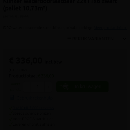
Klinker waterdoorlaatbaar 22x11x6 zwart
(pallet 10,73m²)
(artikel ID: 8044)
IDRO waterpasserende straatklinker; private parkings
Meer productinfo »
€ 336,00
incl.btw
(€ 31,31 /m²)
Producttotaal:
€ 336,00
aantal
In kruiwagen
-
+
pallets
Gebruik rekenhulp
9.4/10 uit 7.800+ reviews
Steeds scherpe prijzen
Voor PROF & particulier
Leveren of gratis afhalen