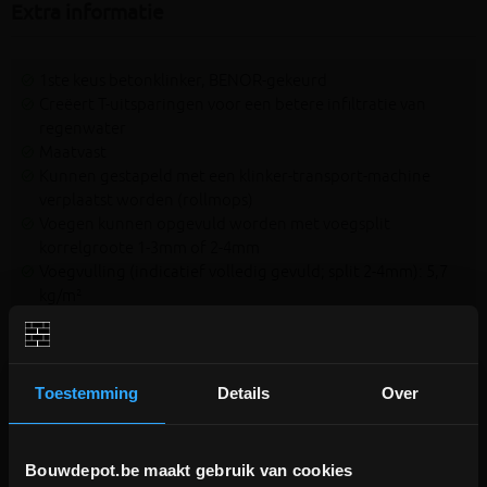
Extra informatie
1ste keus betonklinker, BENOR-gekeurd
Creëert T-uitsparingen voor een betere infiltratie van
regenwater
Maatvast
Kunnen gestapeld met een klinker-transport-machine
verplaatst worden (rollmops)
Voegen kunnen opgevuld worden met voegsplit
korrelgroote 1-3mm of 2-4mm
Voegvulling (indicatief volledig gevuld; split 2-4mm): 5,7
kg/m²
6 cm dik = geschikt voor private opritten
Tip!
Bestel zeker niet 'net genoeg'. Als je namelijk dient bij te
Toestemming
Details
Over
bestellen is er mogelijks een licht kleurverschil omwille van
productiebatchen
Bouwdepot.be maakt gebruik van cookies