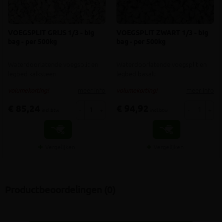
VOEGSPLIT GRIJS 1/3 - big
VOEGSPLIT ZWART 1/3 - big
bag - per 500kg
bag - per 500kg
Waterdoorlatende voegsplit en
Waterdoorlatende voegsplit en
legbed kalksteen
legbed basalt
meer info
meer info
volumekorting!
volumekorting!
€ 85,24
€ 94,92
-
+
-
+
incl.btw
incl.btw
Vergelijken
Vergelijken
Productbeoordelingen (0)