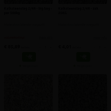
Kalksteenslag 2/4R - big bag -
Kalksteenslag 2/4R - zak
per 500kg
25KG
Waterdoorlatende voegsplit
Waterdoorlatende voegsplit
meer info
meer info
volumekorting!
€ 85,89
€ 4,01
-
+
-
+
incl.btw
incl.btw
Vergelijken
Vergelijken