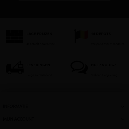
LAGE PRIJZEN
14 DEPOTS
Je betaalt nooit te veel!
Verspreid over Vlaanderen
LEVERINGEN
HULP NODIG?
België en Nederland
Stel dan hier je vraag

INFORMATIE

MIJN ACCOUNT