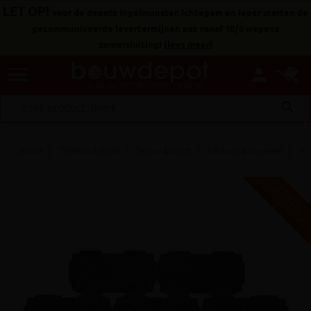
LET OP!
voor de depots Ingelmunster, Ichtegem en Ieper starten de
gecommuniceerde levertermijnen pas vanaf 10/8 wegens
zomersluiting!
(
lees meer
)
menu
person
search
Home
TERRAS & TUIN
Terras & oprit
Klinkers & kasseien
Wa
V
G
G
R
A
T
I
S
E
R
Z
E
N
D
I
N