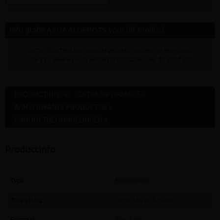
Info gratis AFHAALDEPOTS voor dit product
Sorry, dit artikel kan nooit afgehaald worden op een depot
(Zie info leveren voor verzendinformatie over dit product)
PRODUCTINFO »
EXTRA INFORMATIE »
AANVERWANTE PRODUCTEN »
PRODUCTBEOORDELINGEN »
Productinfo
Type
Betonklinker
Toepassing
Oprit, terras & paden
Formaat
22x11 cm