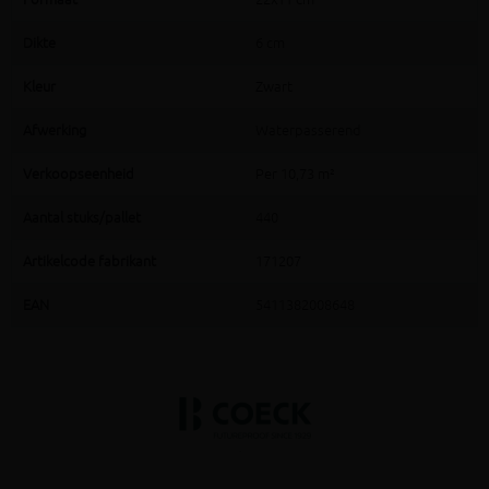
Dikte
6 cm
Kleur
Zwart
Afwerking
Waterpasserend
Verkoopseenheid
Per 10,73 m²
Aantal stuks/pallet
440
Artikelcode fabrikant
171207
EAN
5411382008648