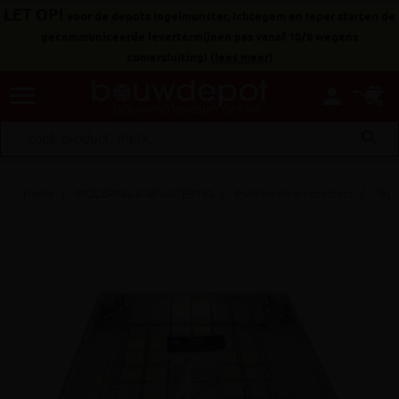
LET OP!
voor de depots Ingelmunster, Ichtegem en Ieper starten de
gecommuniceerde levertermijnen pas vanaf 10/8 wegens
zomersluiting!
(
lees meer
)
menu
person
search
Home
RIOLERING & AFWATERING
Putdeksels en roosters
Tege