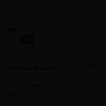
Kant-en-klare professionele M5
metselmortel 355N
meer info
volumekorting!
€ 4,99
-
+
incl.btw
Vergelijken
Productbeoordelingen (1)
15-05-2019, 12:23 - Anneke L.
zeer content !
Geplaatst in de wasruimte nog steeds geen geurhinder na 6 maanden