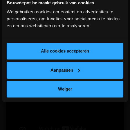
Bouwdepot.be maakt gebruik van cookies
We gebruiken cookies om content en advertenties te
DEPOT INGELMUNSTER EN
personaliseren, om functies voor social media te bieden
ICHTEGEM GESLOTEN!
en om ons websiteverkeer te analyseren.
depot Ingelmunster en Ichtegem zijn nog
gesloten t.e.m. 9/8 wegens bouwverlof!
lees hier meer!
Alle cookies accepteren
Aanpassen
Weiger