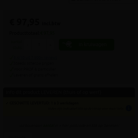
€ 97,95
incl.btw
Producttotaal:
€ 97,95
aantal
In kruiwagen
-
+
stuks
9.4/10 uit 7.800+ reviews
Steeds scherpe prijzen
Voor PROF & particulier
Leveren of gratis afhalen
Info dit product LEVEREN (thuis of op werf)
✓ GESCHATTE LEVERTIJD: 1 à 3 werkdagen
info
tijden zijn indicatief; klik op de i-knop voor meer info:
vul bovenaan
aantal
in + hier postcode en klik op 'bereken'