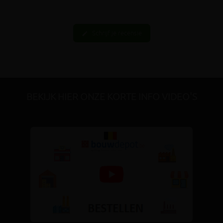
Schrijf je recensie
edit
BEKIJK HIER ONZE KORTE INFO VIDEO'S