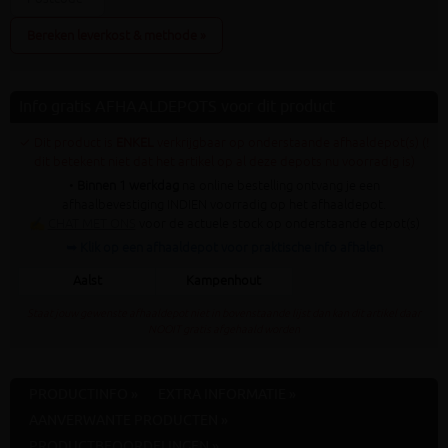
Bereken leverkost & methode »
Info gratis AFHAALDEPOTS voor dit product
✓ Dit product is
ENKEL
verkrijgbaar op onderstaande afhaaldepot(s) (!
dit betekent niet dat het artikel op al deze depots nu voorradig is)
•
Binnen 1 werkdag
na online bestelling ontvang je een
afhaalbevestiging INDIEN voorradig op het afhaaldepot.
✍
CHAT MET ONS
voor de actuele stock op onderstaande depot(s)
➥ Klik op een afhaaldepot voor praktische info afhalen
Aalst
Kampenhout
Staat jouw gewenste afhaaldepot niet in bovenstaande lijst dan kan dit artikel daar
NOOIT gratis afgehaald worden
PRODUCTINFO »
EXTRA INFORMATIE »
AANVERWANTE PRODUCTEN »
PRODUCTBEOORDELINGEN »