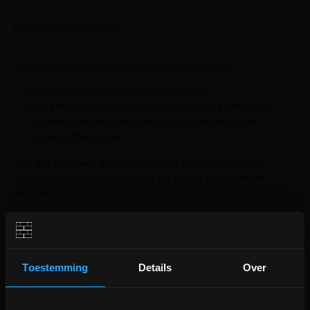
Belangrijk om te weten:
Hou bij het bestellen van je deksel rekening met:
De buitenafmetingen van het deksel
De afmetingen van de vrije opening = de effectieve
opening van het deksel en is altijd kleiner dan de
buitenafmetingen.
Kies dus altijd een deksel waarbij de buitenafmetingen
groter zijn dan de putopening die ermee bedekt moet
worden.
Toestemming
Details
Over