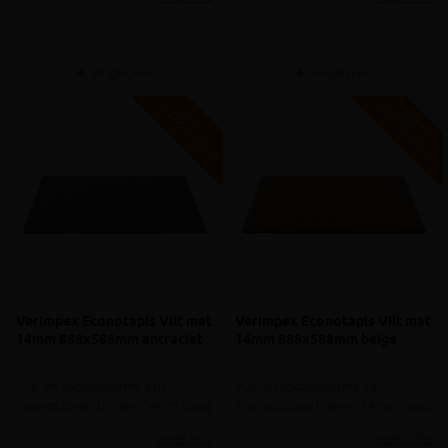
Vergelijken
Vergelijken
V
G
V
G
G
R
A
T
I
S
E
R
Z
E
N
D
I
N
G
R
A
T
I
S
E
R
Z
E
N
D
I
N
Verimpex Econotapis Vilt mat
Verimpex Econotapis Vilt mat
14mm 888x588mm antraciet
14mm 888x588mm beige
Vuil- en vochtopname aan
Vuil- en vochtopname aan
ingangszones binnen, 14mm hoog
ingangszones binnen, 14mm hoog
meer info
meer info