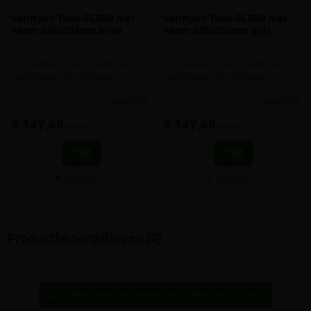
Verimpex Tapis SCRUB mat
Verimpex Tapis SCRUB mat
14mm 888x588mm bruin
14mm 888x588mm grijs
Ontwikkeld om extra veel vuil te
Ontwikkeld om extra veel vuil te
absorberen, 14mm hoog
absorberen, 14mm hoog
meer info
meer info
€ 147,69
€ 147,69
-
+
-
+
incl.btw
incl.btw
Vergelijken
Vergelijken
Productbeoordelingen (0)
Wees de eerste hier een beoordeling te schrijven
edit