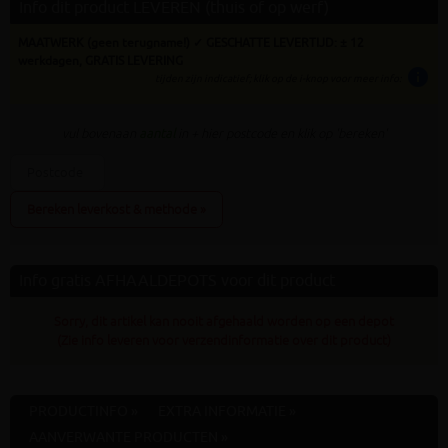
Info dit product LEVEREN (thuis of op werf)
MAATWERK (geen terugname!) ✓ GESCHATTE LEVERTIJD: ± 12
werkdagen, GRATIS LEVERING
info
tijden zijn indicatief; klik op de i-knop voor meer info:
vul bovenaan
aantal
in + hier postcode en klik op 'bereken'
Bereken leverkost & methode »
Info gratis AFHAALDEPOTS voor dit product
Sorry, dit artikel kan nooit afgehaald worden op een depot
(Zie info leveren voor verzendinformatie over dit product)
PRODUCTINFO »
EXTRA INFORMATIE »
AANVERWANTE PRODUCTEN »