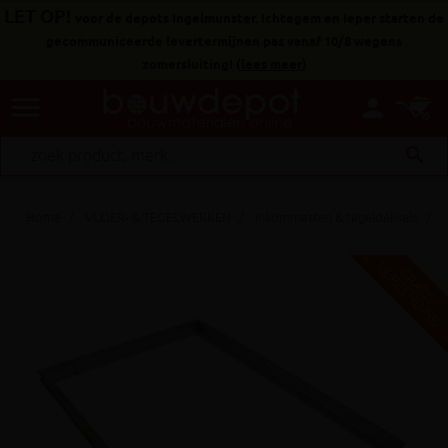
LET OP!
voor de depots Ingelmunster, Ichtegem en Ieper starten de
gecommuniceerde levertermijnen pas vanaf 10/8 wegens
zomersluiting!
(
lees meer
)
menu
person
search
Home
VLOER- & TEGELWERKEN
Inkommatten & tegeldeksels
V
G
G
R
A
T
I
S
E
R
Z
E
N
D
I
N