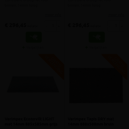
binnen, 14mm hoog
binnen, 14mm hoog
meer info
meer info
€ 296,45
€ 296,45
-
+
-
+
incl.btw
incl.btw
Vergelijken
Vergelijken
V
G
V
G
G
R
A
T
I
S
E
R
Z
E
N
D
I
N
G
R
A
T
I
S
E
R
Z
E
N
D
I
N
Verimpex Econovilt LIGHT
Verimpex Tapis DRY mat
mat 14mm 885x585mm grijs
14mm 888x588mm bruin