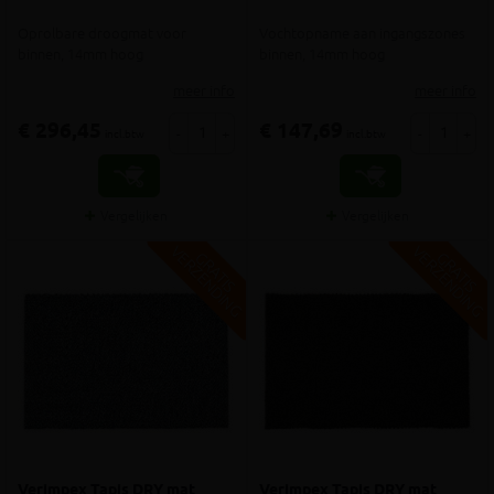
Oprolbare droogmat voor
Vochtopname aan ingangszones
binnen, 14mm hoog
binnen, 14mm hoog
meer info
meer info
€ 296,45
€ 147,69
-
+
-
+
incl.btw
incl.btw
Vergelijken
Vergelijken
V
G
V
G
G
R
A
T
I
S
E
R
Z
E
N
D
I
N
G
R
A
T
I
S
E
R
Z
E
N
D
I
N
Verimpex Tapis DRY mat
Verimpex Tapis DRY mat