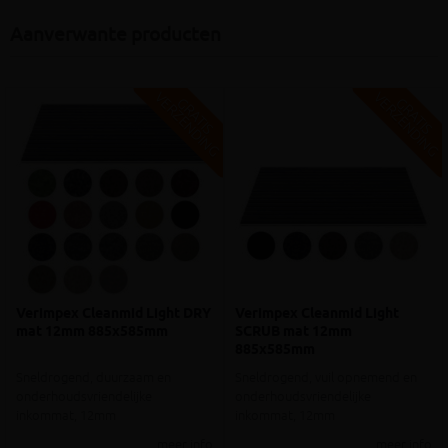
Aanverwante producten
V
G
V
G
G
R
A
T
I
S
E
R
Z
E
N
D
I
N
G
R
A
T
I
S
E
R
Z
E
N
D
I
N
Verimpex Cleanmid Light DRY
Verimpex Cleanmid Light
mat 12mm 885x585mm
SCRUB mat 12mm
885x585mm
Sneldrogend, duurzaam en
Sneldrogend, vuil opnemend en
onderhoudsvriendelijke
onderhoudsvriendelijke
inkommat, 12mm
inkommat, 12mm
meer info
meer info