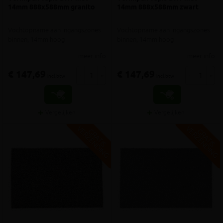
14mm 888x588mm granito
14mm 888x588mm zwart
Vochtopname aan ingangszones
Vochtopname aan ingangszones
binnen, 14mm hoog
binnen, 14mm hoog
meer info
meer info
€ 147,69
€ 147,69
-
+
-
+
incl.btw
incl.btw
Vergelijken
Vergelijken
V
G
V
G
G
R
A
T
I
S
E
R
Z
E
N
D
I
N
G
R
A
T
I
S
E
R
Z
E
N
D
I
N