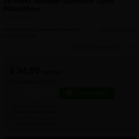
Verimpex matkader aluminium 15mm
900x600mm
(artikel ID: 8297)
Matkader in natuur geanodiseerd aluminium,
Meer productinfo »
binnenmaat 15mm
€ 94,90
incl.btw
Producttotaal:
€ 94,90
aantal
In kruiwagen
-
+
stuks
9.4/10 uit 7.800+ reviews
Steeds scherpe prijzen
Voor PROF & particulier
Leveren of gratis afhalen