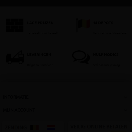
LAGE PRIJZEN
14 DEPOTS
Je betaalt nooit te veel!
Verspreid over Vlaanderen
LEVERINGEN
HULP NODIG?
België en Nederland
Stel dan hier je vraag

INFORMATIE

MIJN ACCOUNT