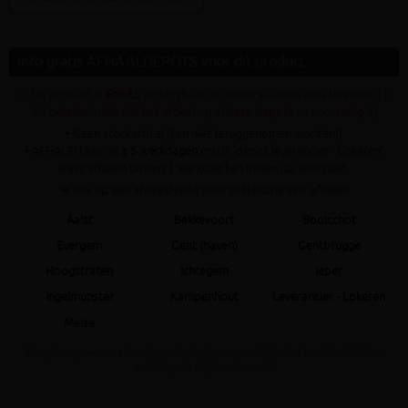
Info gratis AFHAALDEPOTS voor dit product
✓ Dit product is
ENKEL
verkrijgbaar op onderstaande afhaaldepot(s) (!
dit betekent niet dat het artikel op al deze depots nu voorradig is)
• Geen stockartikel (kan niet teruggenomen worden!)
• AFHALEN kan na
± 5 werkdagen
m.u.v. 'depot leverancier - Lokeren'
waar afhalen binnen 1 werkdag kan indien op voorraad.
➥ Klik op een afhaaldepot voor praktische info afhalen
Aalst
Bekkevoort
Booischot
Evergem
Gent (haven)
Gentbrugge
Hoogstraten
Ichtegem
Ieper
Ingelmunster
Kampenhout
Leverancier - Lokeren
Meise
Staat jouw gewenste afhaaldepot niet in bovenstaande lijst dan kan dit artikel daar
NOOIT gratis afgehaald worden