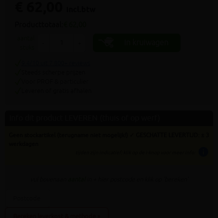
€ 62,00
incl.btw
Producttotaal:
€ 62,00
aantal
In kruiwagen
-
+
stuks
9.4/10 uit 7.800+ reviews
Steeds scherpe prijzen
Voor PROF & particulier
Leveren of gratis afhalen
Info dit product LEVEREN (thuis of op werf)
Geen stockartikel (terugname niet mogelijk!) ✓ GESCHATTE LEVERTIJD: ± 3
werkdagen
info
tijden zijn indicatief; klik op de i-knop voor meer info:
vul bovenaan
aantal
in + hier postcode en klik op 'bereken'
Bereken leverkost & methode »