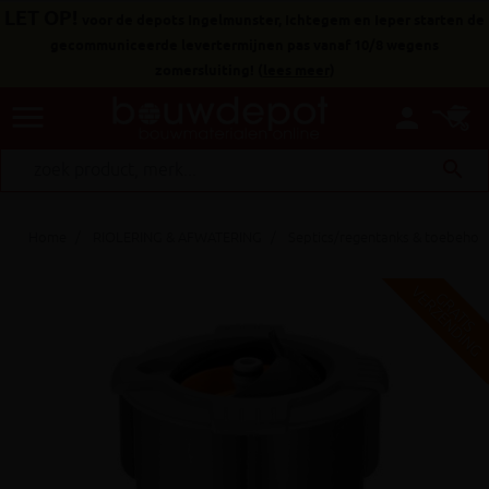
LET OP!
voor de depots Ingelmunster, Ichtegem en Ieper starten de
gecommuniceerde levertermijnen pas vanaf 10/8 wegens
zomersluiting!
(
lees meer
)
menu
person
search
Home
RIOLERING & AFWATERING
Septics/regentanks & toebehor
V
G
G
R
A
T
I
S
E
R
Z
E
N
D
I
N