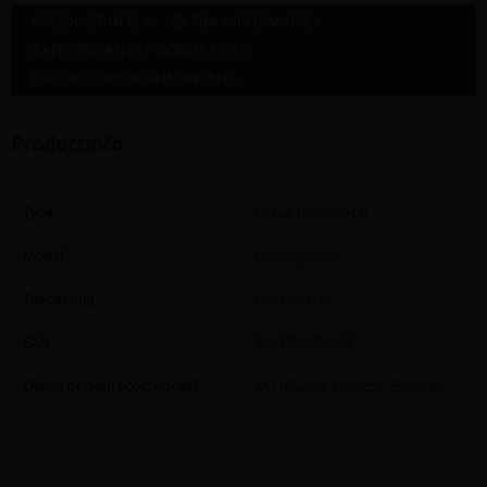
PRODUCTINFO »
EXTRA INFORMATIE »
AANVERWANTE PRODUCTEN »
PRODUCTBEOORDELINGEN »
Productinfo
Type
Recup regenwater
Model
Ondergronds
Toepassing
Regenwater
EAN
5413732070855
Online betalen ecocheques?
JA ! (Pluxee, Monizze, Edenred)